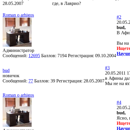
28.05.2007
где, в Лаврио?
Roman o arhigos
#2
20.05.
bud,
В Афин
Вы на 
Ищете
Администратор
Научи
Сообщений:
12695
Баллов:
7194
Регистрация:
09.10.2004
#3
bud
20.05.2011 1
новичок
в Афины дал
Сообщений:
77
Баллов:
39
Регистрация:
28.05.2007
Мы не на яхт
Roman o arhigos
#4
20.05.
bud,
Ясно, 
Ищете
Научи