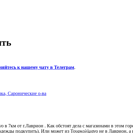
ить
няйтесь к нашему чату в Телеграм
.
а, Саронические о-ва
в 7км от г.Лаврион . Как обстоят дела с магазинами в этом гор
одежды подкупить). Или может из Τουρκολίμανο не в Лаврион, а