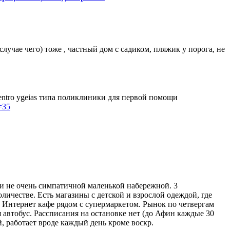
лучае чего) тоже , частный дом с садиком, пляжик у порога, не
kentro ygeias типа поликлиники для первой помощи
=35
и не очень симпатичной маленькой набережной. 3
оличестве. Есть магазины с детской и взрослой одеждой, где
с. Интернет кафе рядом с супермаркетом. Рынок по четвергам
я автобус. Рассписания на остановке нет (до Афин каждые 30
й, работает вроде каждый день кроме воскр.