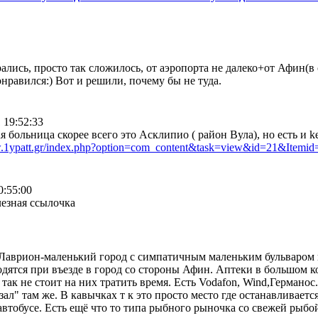
ались, просто так сложилось, от аэропорта не далеко+от Афин(в с
онравился:) Вот и решили, почему бы не туда.
 19:52:33
 больница скорее всего это Асклипио ( район Вула), но есть и 
w.1ypatt.gr/index.php?option=com_content&task=view&id=21&Itemid
0:55:00
лезная ссылочка
. Лаврион-маленький город с симпатичным маленьким бульваром 
ходятся при въезде в город со стороны Афин. Аптеки в большом к
 так не стоит на них тратить время. Есть Vodafon, Wind,Германо
ал" там же. В кавычках т к это просто место где останавливаетс
 автобусе. Есть ещё что то типа рыбного рыночка со свежей рыбо