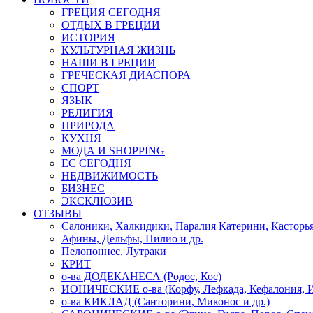
ГРЕЦИЯ СЕГОДНЯ
ОТДЫХ В ГРЕЦИИ
ИСТОРИЯ
КУЛЬТУРНАЯ ЖИЗНЬ
НАШИ В ГРЕЦИИ
ГРЕЧЕСКАЯ ДИАСПОРА
СПОРТ
ЯЗЫК
РЕЛИГИЯ
ПРИРОДА
КУХНЯ
МОДА И SHOPPING
ЕС СЕГОДНЯ
НЕДВИЖИМОСТЬ
БИЗНЕС
ЭКСКЛЮЗИВ
ОТЗЫВЫ
Салоники, Халкидики, Паралия Катерини, Касторь
Афины, Дельфы, Пилио и др.
Пелопоннес, Лутраки
КРИТ
о-ва ДОДЕКАНЕСА (Родос, Кос)
ИОНИЧЕСКИЕ о-ва (Корфу, Лефкада, Кефалония, И
о-ва КИКЛАД (Санторини, Миконос и др.)