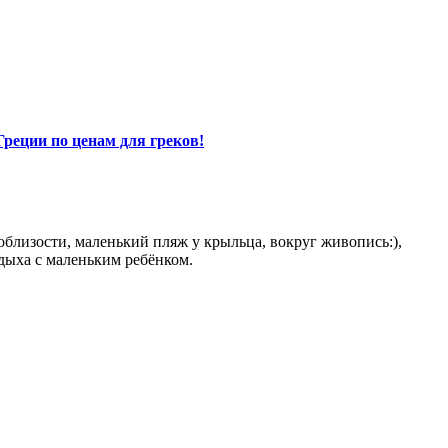
Греции по ценам для греков!
поблизости, маленький пляж у крыльца, вокруг живопись:),
тдыха с маленьким ребёнком.