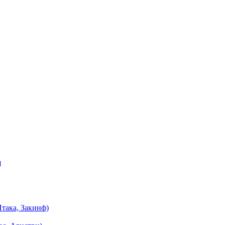
я
така, Закинф)