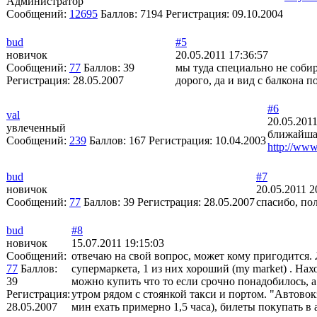
Администратор
Сообщений:
12695
Баллов:
7194
Регистрация:
09.10.2004
bud
#5
новичок
20.05.2011 17:36:57
Сообщений:
77
Баллов:
39
мы туда специально не собир
Регистрация:
28.05.2007
дорого, да и вид с балкона п
#6
val
20.05.2011
увлеченный
ближайшая
Сообщений:
239
Баллов:
167
Регистрация:
10.04.2003
http://ww
bud
#7
новичок
20.05.2011 2
Сообщений:
77
Баллов:
39
Регистрация:
28.05.2007
спасибо, по
bud
#8
новичок
15.07.2011 19:15:03
Сообщений:
отвечаю на свой вопрос, может кому пригодится
77
Баллов:
супермаркета, 1 из них хороший (my market) . На
39
можно купить что то если срочно понадобилось, а
Регистрация:
утром рядом с стоянкой такси и портом. "Автовокз
28.05.2007
мин ехать примерно 1,5 часа), билеты покупать в