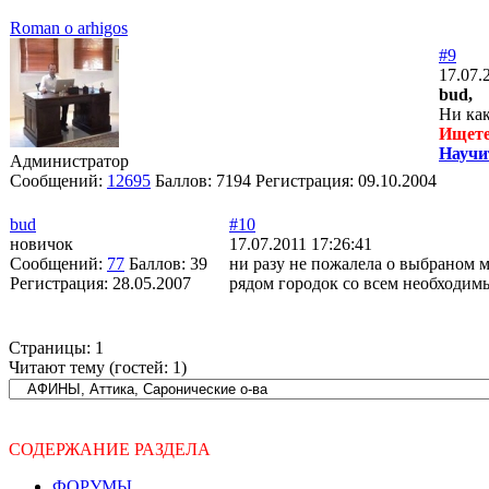
Roman o arhigos
#9
17.07.
bud,
Ни как
Ищете
Научи
Администратор
Сообщений:
12695
Баллов:
7194
Регистрация:
09.10.2004
bud
#10
новичок
17.07.2011 17:26:41
Сообщений:
77
Баллов:
39
ни разу не пожалела о выбраном м
Регистрация:
28.05.2007
рядом городок со всем необходимы
Страницы:
1
Читают тему (гостей:
1
)
СОДЕРЖАНИЕ РАЗДЕЛА
ФОРУМЫ