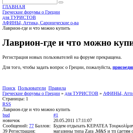
ГЛАВНАЯ
Греческие форумы о Греции
для ТУРИСТОВ
АФИНЫ, Аттика, Саронические о-ва
Лаврион-где и что можно купить
Лаврион-где и что можно куп
Регистрация новых пользователей на форуме прекращена.
Для того, чтобы задать вопрос о Греции, пожалуйста,
присоеди
Поиск
Пользователи
Правила
Греческие форумы о Греции
»
для ТУРИСТОВ
»
АФИНЫ, Аттик
Страницы:
1
RSS
Лаврион-где и что можно купить
bud
#1
новичок
20.05.2011 17:11:07
Сообщений:
77
Баллов:
Будем отдыхать ΚΕΡΑΤΕΑ Τουρκολίμανο 
39
Регистрация:
магазины типа Zara ,M&S и тп (детям 