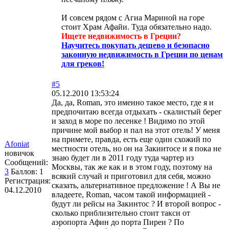
И совсем рядом с Агиа Мариной на горе
стоит Храм Афайи. Туда обязательно надо.
Ищете недвижимость в Греции?
Научитесь покупать дешево и безопасно
законную недвижимость в Греции по ценам
для греков!
#5
05.12.2010 13:53:24
Да, да, Roman, это именно такое место, где я и
предпочитаю всегда отдыхать - скалистый берег
и заход в море по лесенке ! Видимо по этой
причине мой выбор и пал на этот отель! У меня
на примете, правда, есть еще один схожий по
Afoniat
местности отель, но он на Закинтосе и я пока не
новичок
знаю будет ли в 2011 году туда чартер из
Сообщений:
Москвы, так же как и в этом году, поэтому на
3
Баллов:
1
всякий случай и приготовил для себя, можно
Регистрация:
сказать, альтернативное предложение ! А Вы не
04.12.2010
владеете, Roman, часом такой информацией -
будут ли рейсы на Закинтос ? И второй вопрос -
сколько приблизительно стоит такси от
аэропорта Афин до порта Пиреи ? По