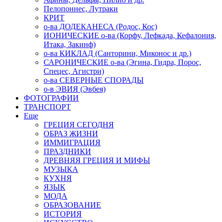
Пелопоннес, Лутраки
КРИТ
о-ва ДОДЕКАНЕСА (Родос, Кос)
ИОНИЧЕСКИЕ о-ва (Корфу, Лефкада, Кефалония,
Итака, Закинф)
о-ва КИКЛАД (Санторини, Миконос и др.)
САРОНИЧЕСКИЕ о-ва (Эгина, Гидра, Порос,
Спецес, Агистри)
о-ва СЕВЕРНЫЕ СПОРАДЫ
о-в ЭВИЯ (Эвбея)
ФОТОГРАФИИ
ТРАНСПОРТ
Еще
ГРЕЦИЯ СЕГОДНЯ
ОБРАЗ ЖИЗНИ
ИММИГРАЦИЯ
ПРАЗДНИКИ
ДРЕВНЯЯ ГРЕЦИЯ И МИФЫ
МУЗЫКА
КУХНЯ
ЯЗЫК
МОДА
ОБРАЗОВАНИЕ
ИСТОРИЯ