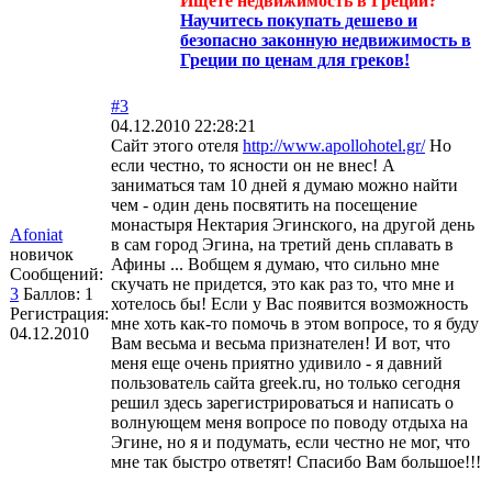
Ищете недвижимость в Греции?
Научитесь покупать дешево и
безопасно законную недвижимость в
Греции по ценам для греков!
#3
04.12.2010 22:28:21
Сайт этого отеля
http://www.apollohotel.gr/
Но
если честно, то ясности он не внес! А
заниматься там 10 дней я думаю можно найти
чем - один день посвятить на посещение
монастыря Нектария Эгинского, на другой день
Afoniat
в сам город Эгина, на третий день сплавать в
новичок
Афины ... Вобщем я думаю, что сильно мне
Сообщений:
скучать не придется, это как раз то, что мне и
3
Баллов:
1
хотелось бы! Если у Вас появится возможность
Регистрация:
мне хоть как-то помочь в этом вопросе, то я буду
04.12.2010
Вам весьма и весьма признателен! И вот, что
меня еще очень приятно удивило - я давний
пользователь сайта greek.ru, но только сегодня
решил здесь зарегистрироваться и написать о
волнующем меня вопросе по поводу отдыха на
Эгине, но я и подумать, если честно не мог, что
мне так быстро ответят! Спасибо Вам большое!!!