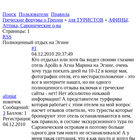
Поиск
Пользователи
Правила
Греческие форумы о Греции
»
для ТУРИСТОВ
»
АФИНЫ,
Аттика, Саронические о-ва
Страницы:
1
RSS
Полноценный отдых на Эгине
#1
04.12.2010 20:37:49
Кто отдыхал или хотя бы видел своими глазами
отель Apollo в Агиа Марина на Эгине, очень
хочу туда поехать дней на 10-12 в конце мая,
фотографии отеля, его месторасположение - это
все в интернете нашел, но ни одного
полноценного отзыва включая и греческие
сайты - нет! Нет абсолютно никакой
afoniat
информации! А представители турфирмы
новичок
которая работает с этим отелем на мой вопрос
Сообщений:
насчет отзывов ответили, что туристы которые
3
Баллов:
1
бронируют этот отель останавливаются в нем,
Регистрация:
как правило, в составе экскурсионного тура по
04.12.2010
Сароническим островам и поэтому больше
одного дня там никто не останавливался! А у
меня такая ситуация, что я как раз-то и хотел бы