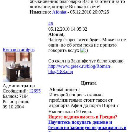
обыкновению благодарю Вас и за ответ и за то
внимание, которое Вы оказываете!
Изменено:
Afoniat
-
05.12.2010 20:07:25
#6
05.12.2010 14:05:32
Afoniat,
Чартер скорее всего будет. Может и не
один, но об этом пока не принято
Roman o arhigos
говорить вслух
Со скал на Закинфе тут было хорошо
http://www.greek.ru/blog/Roman-
blog/183.php
Цитата
Администратор
Afoniat пишет:
Сообщений:
12695
И второй вопрос - сколько
Баллов:
7194
приблизительно стоит такси от
Регистрация:
аэропорта Афин до порта Пиреи ?
09.10.2004
Нынче около 50 евро.
Ищете недвижимость в Греции?
Научитесь покупать дешево и
безопасно законную недвижимость в