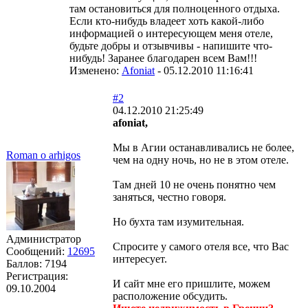
там остановиться для полноценного отдыха.
Если кто-нибудь владеет хоть какой-либо
информацией о интересующем меня отеле,
будьте добры и отзывчивы - напишите что-
нибудь! Заранее благодарен всем Вам!!!
Изменено:
Afoniat
-
05.12.2010 11:16:41
#2
04.12.2010 21:25:49
afoniat,
Мы в Агии останавливались не более,
Roman o arhigos
чем на одну ночь, но не в этом отеле.
Там дней 10 не очень понятно чем
заняться, честно говоря.
Но бухта там изумительная.
Администратор
Спросите у самого отеля все, что Вас
Сообщений:
12695
интересует.
Баллов:
7194
Регистрация:
И сайт мне его пришлите, можем
09.10.2004
расположение обсудить.