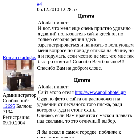
#4
05.12.2010 12:28:57
Цитата
Afoniat пишет:
И вот, что меня еще очень приятно удивило -
я давний пользователь сайта greek.ru, но
только сегодня решил здесь
зарегистрироваться и написать о волнующем
меня вопросе по поводу отдыха на Эгине, но
я и подумать, если честно не мог, что мне так
Roman o arhigos
быстро ответят! Спасибо Вам большое!!!
Спасибо Вам на добром слове.
Цитата
Afoniat пишет:
Сайт этого отеля
http://www.apollohotel.gr/
Администратор
Судя по фото с сайта он расположен на
Сообщений:
удалении от песчаного того пляжа, ради
12695
Баллов:
которого туда и стоит ехать.
7194
Однако, если Вам нравится с маской плавать
Регистрация:
над скалами, то это отличный выбор.
09.10.2004
Я бы искал в самом городке, поближе к
песчаному пляжу.