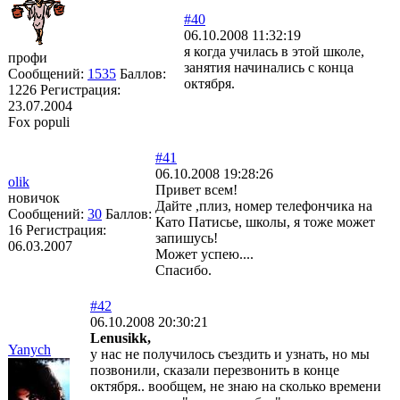
#40
06.10.2008 11:32:19
я когда училась в этой школе,
профи
занятия начинались с конца
Сообщений:
1535
Баллов:
октября.
1226
Регистрация:
23.07.2004
Fox populi
#41
06.10.2008 19:28:26
olik
Привет всем!
новичок
Дайте ,плиз, номер телефончика на
Сообщений:
30
Баллов:
Като Патисье, школы, я тоже может
16
Регистрация:
запишусь!
06.03.2007
Может успею....
Спасибо.
#42
06.10.2008 20:30:21
Lenusikk,
Yanych
у нас не получилось съездить и узнать, но мы
позвонили, сказали перезвонить в конце
октября.. вообщем, не знаю на сколько времени