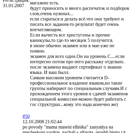
Регистрация:
магазине есть.
31.01.2007
будут приносить и много распечаток и подборок
слов,очень нужных...
если стараться и делать всё.что они требуют и
писать все задания-то результат будет очень
впечатляющим.
Если вычесть все христугены и прочие
каникулы,то где-то месяцев 5 получится.
в июне обычно экзамен или в мае-уже не
помню.
экзамен для всех один.Он на уровень С....если
интересно потом про него расскажу отдельно.
после экзамена выдают сертификат о знании
языка. И ваш былл.
Самым высоким уровнем считается D-
профессиональное владение языком,но такие
группы набирают по специальным случаям.И с
прохождением этого уровня и сдачей экзаменов
специальной комиссии-можно будет работать с
гос структурах...кому это надо.конечно же)
#50
12.10.2008 21:02:44
po povody "mama maseni ellinika" zanyatiya na
grecheskom yazikie, nachali s alfavita, proshli bistro t.k.