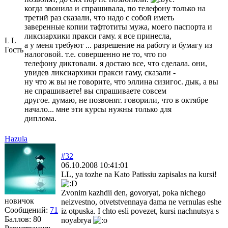
когда звонила и спрашивала, по телефону только на
третий раз сказали, что надо с собой иметь
заверенные копии тафтотиты мужа, моегo паспорта и
ликсиархики пракси гаму. я все принесла,
L L
а у меня требуют ... разрешение на работу и бумагу из
Гость
налоговой. т.е. совершенно не то, что по
телефону диктовали. я достаю все, что сделала. они,
увидев ликсиархики пракси гаму, сказали -
ну что ж вы не говорите, что эллина сизигос. дык, а вы
не спрашиваете! вы спрашиваете совсем
другое. думаю, не позвонят. говорили, что в октябре
начало... мне эти курсы нужны только для
диплома.
Hazula
#32
06.10.2008 10:41:01
LL, ya tozhe na Kato Patissiu zapisalas na kursi!
Zvonim kazhdii den, govoryat, poka nichego
новичок
neizvestno, otvetstvennaya dama ne vernulas eshe
Сообщений:
71
iz otpuska. I chto esli povezet, kursi nachnutsya s
Баллов:
80
noyabrya