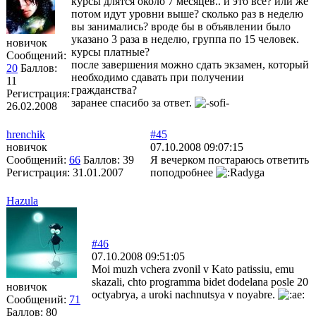
курсы длятся около 7 месяцев.. и это все? или же
потом идут уровни выше? сколько раз в неделю
вы занимались? вроде бы в объявлении было
указано 3 раза в неделю, группа по 15 человек.
новичок
курсы платные?
Сообщений:
после завершения можно сдать экзамен, который
20
Баллов:
необходимо сдавать при получении
11
гражданства?
Регистрация:
заранее спасибо за ответ.
26.02.2008
hrenchik
#45
новичок
07.10.2008 09:07:15
Сообщений:
66
Баллов:
39
Я вечерком постараюсь ответить
Регистрация:
31.01.2007
поподробнее
Hazula
#46
07.10.2008 09:51:05
Moi muzh vchera zvonil v Kato patissiu, emu
skazali, chto programma bidet dodelana posle 20
новичок
octyabrya, a uroki nachnutsya v noyabre.
Сообщений:
71
Баллов:
80