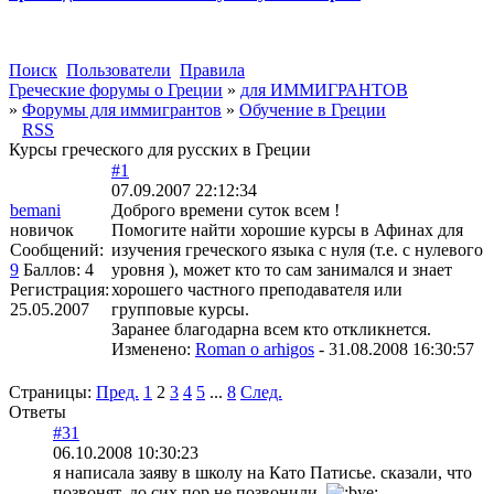
Поиск
Пользователи
Правила
Греческие форумы о Греции
»
для ИММИГРАНТОВ
»
Форумы для иммигрантов
»
Обучение в Греции
RSS
Курсы греческого для русских в Греции
#1
07.09.2007 22:12:34
bemani
Доброго времени суток всем !
новичок
Помогите найти хорошие курсы в Афинах для
Сообщений:
изучения греческого языка с нуля (т.е. с нулевого
9
Баллов:
4
уровня ), может кто то сам занимался и знает
Регистрация:
хорошего частного преподавателя или
25.05.2007
групповые курсы.
Заранее благодарна всем кто откликнется.
Изменено:
Roman o arhigos
-
31.08.2008 16:30:57
Страницы:
Пред.
1
2
3
4
5
...
8
След.
Ответы
#31
06.10.2008 10:30:23
я написала заяву в школу на Като Патисье. сказали, что
позвонят, до сих пор не позвонили.