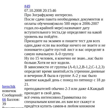
#49
07.10.2008 20:15:46
Про Зографу,кому интересно.
После сдачи пакета необходимых документов и
оплаты обучения(около 500 евро в 2006-2007
годах.по-крайней мере) назначают дату
вступительного теста,где определяют на какой
уровень вы пойдёте.
Приходите на экзамен и пишете тест для всех
один,даже если вы вообще ничего не знаете и не
понимаете-сдаёте пустой лист и вас определят в
самую начальную А-0 группу.
Ну по 15 человек, я конечно не знаю...нас было
больше.Хотя не все ходили.
В зависимости от группы (А-0,1,2,В-1,2,С-1,2,3)
определят время занятий,есть утренние.дневные
и вечерние.Я была в группе А-2 у нас было
занятие каждый день с понед по пятницу с 18 до
21.
hrenchik
преподавателей обычно 2-3 или даже 4.Каждый
новичок
приходит в свой день.
Сообщений:
всё очень интенсивно.Грамматика по
66
Баллов:
специальным книгам..их вам все скажут и
39
придётся купить самим-в любом книжном