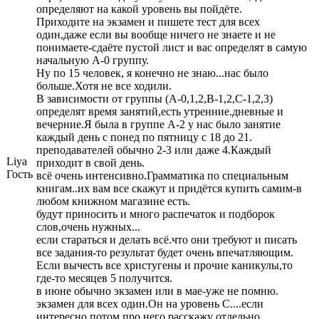
определяют на какой уровень вы пойдёте.
Приходите на экзамен и пишете тест для всех
один,даже если вы вообще ничего не знаете и не
понимаете-сдаёте пустой лист и вас определят в самую
начальную А-0 группу.
Ну по 15 человек, я конечно не знаю...нас было
больше.Хотя не все ходили.
В зависимости от группы (А-0,1,2,В-1,2,С-1,2,3)
определят время занятий,есть утренние.дневные и
вечерние.Я была в группе А-2 у нас было занятие
каждый день с понед по пятницу с 18 до 21.
преподавателей обычно 2-3 или даже 4.Каждый
Liya
приходит в свой день.
Гость
всё очень интенсивно.Грамматика по специальным
книгам..их вам все скажут и придётся купить самим-в
любом книжном магазине есть.
будут приносить и много распечаток и подборок
слов,очень нужных...
если стараться и делать всё.что они требуют и писать
все задания-то результат будет очень впечатляющим.
Если вычесть все христугены и прочие каникулы,то
где-то месяцев 5 получится.
в июне обычно экзамен или в мае-уже не помню.
экзамен для всех один.Он на уровень С....если
интересно потом про него расскажу отдельно.