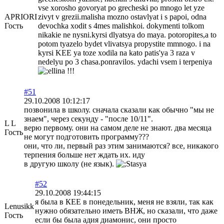
vse xorosho govoryat po grecheski po mnogo let yze
APRIORI
zivyt v grezii.malisha mozno ostavlyat i s papoi, odna
Гость
devochka xodit s 4mes malishkoi. dokymenti tolkom
nikakie ne nysni.kyrsi dlyatsya do maya. potoropites,a to
potom tyazelo bydet vlivatsya propystite mmnogo. i na
kyrsi KEE ya toze xodila na kato patis'ya 3 raza v
nedelyu po 3 chasa.ponravilos. ydachi vsem i terpeniya
!!!
#51
29.10.2008 10:12:17
позвонила в школу. сначала сказали как обычно "мы не
знаем", через секунду - "после 10/11".
L L
верю первому. они на самом деле не знают. два месяца
Гость
не могут подготовить программу???
они, что ли, первый раз этим занимаются? все, никакого
терпения больше нет ждать их. иду
в другую школу (не язык).
#52
29.10.2008 19:44:15
я была в КЕЕ в понедельник, меня не взяли, так как
Lenusikk
нужно обязательно иметь ВНЖ, но сказали, что даже
Гость
если бы была адия диамонис, они просто