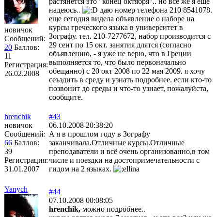
растянется это "конец октября".. но все же я еще
надеюсь..
даю номер телефона 210 8541078.
еще сегодня видела объявление о наборе на
курсы греческого языка в университет в
новичок
Зографу. тел. 210-7277672, набор производится с
Сообщений:
29 сент по 15 окт. занятия длятся (согласно
20
Баллов:
объявлению, - я уже не верю, что в Греции
11
выполняется то, что было первоначально
Регистрация:
обещанно) с 20 окт 2008 по 22 мая 2009. я хочу
26.02.2008
сеъздить в среду и узнать подробнее. если кто-то
позвонит до среды и что-то узнает, пожалуйста,
сообщите.
hrenchik
#43
новичок
06.10.2008 20:38:20
Сообщений:
А я в прошлом году в Зографу
66
Баллов:
заканчивала.Отличные курсы.Отличные
39
преподаватели и всё очень организованно,в том
Регистрация:
числе и поездки на достопримечательности с
31.01.2007
гидом на 2 языках.
Yanych
#44
07.10.2008 00:08:05
hrenchik,
можно подробнее..