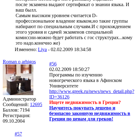
после экзамена выдают сертификат о знании языка. И
ваш былл.
Самым высоким уровнем считается D-
профессиональное владение языком,но такие группы
набирают по специальным случаям.И с прохождением
этого уровня и сдачей экзаменов специальной
комиссии-можно будет работать с гос структурах...кому
это надо.конечно же)
Изменено:
Liya
-
02.02.2009 18:34:58
Roman o arhigos
#56
02.02.2009 18:50:27
Программы по изучению
новогреческого языка в Афинском
Университете
http://www.greek.ru/news/news_detail.php?
ID=36126
Администратор
Ищете недвижимость в Греции?
Сообщений:
12695
Научитесь покупать дешево и
Баллов:
7194
безопасно законную недвижимость в
Регистрация:
Греции по ценам для греков!
09.10.2004
#57