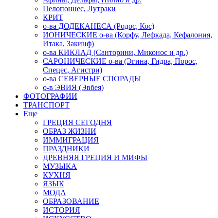
Пелопоннес, Лутраки
КРИТ
о-ва ДОДЕКАНЕСА (Родос, Кос)
ИОНИЧЕСКИЕ о-ва (Корфу, Лефкада, Кефалония,
Итака, Закинф)
о-ва КИКЛАД (Санторини, Миконос и др.)
САРОНИЧЕСКИЕ о-ва (Эгина, Гидра, Порос,
Спецес, Агистри)
о-ва СЕВЕРНЫЕ СПОРАДЫ
о-в ЭВИЯ (Эвбея)
ФОТОГРАФИИ
ТРАНСПОРТ
Еще
ГРЕЦИЯ СЕГОДНЯ
ОБРАЗ ЖИЗНИ
ИММИГРАЦИЯ
ПРАЗДНИКИ
ДРЕВНЯЯ ГРЕЦИЯ И МИФЫ
МУЗЫКА
КУХНЯ
ЯЗЫК
МОДА
ОБРАЗОВАНИЕ
ИСТОРИЯ