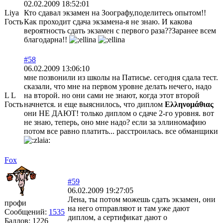
02.02.2009 18:52:01
Liya
Кто сдавал экзамен на Зоографу,поделитесь опытом!!
Гость
Как проходит сдача экзамена-я не знаю. И какова
вероятность сдать экзамен с первого раза??Заранее всем
благодарна!!
#58
06.02.2009 13:06:10
мне позвонили из школы на Патисье. сегодня сдала тест.
сказали, что мне на первом уровне делать нечего, надо
L L
на второй. но они сами не знают, когда этот второй
Гость
начнется. и еще выяснилось, что диплом
Ελληνομάθιας
они НЕ ДАЮТ! только диплом о сдаче 2-го уровня. вот
не знаю, теперь, оно мне надо? если за эллиномафию
потом все равно платить... расстроилась. все обманщики
Fox
#59
06.02.2009 19:27:05
Лена, ты потом можешь сдать экзамен, они
профи
на него отправляют и там уже дают
Сообщений:
1535
диплом, а сертификат дают о
Баллов:
1226