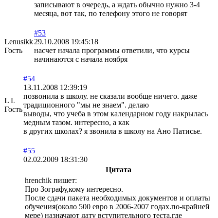
записывают в очередь, а ждать обычно нужно 3-4
месяца, вот так, по телефону этого не говорят
#53
Lenusikk
29.10.2008 19:45:18
Гость
насчет начала программы ответили, что курсы
начинаются с начала ноября
#54
13.11.2008 12:39:19
позвонила в школу. не сказали вообще ничего. даже
L L
традиционного "мы не знаем". делаю
Гость
выводы, что учеба в этом календарном году накрылась
медным тазом. интересно, а как
в других школах? я звонила в школу на Ано Патисье.
#55
02.02.2009 18:31:30
Цитата
hrenchik пишет:
Про Зографу,кому интересно.
После сдачи пакета необходимых документов и оплаты
обучения(около 500 евро в 2006-2007 годах.по-крайней
мере) назначают дату вступительного теста,где