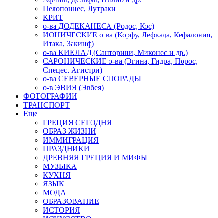
Пелопоннес, Лутраки
КРИТ
о-ва ДОДЕКАНЕСА (Родос, Кос)
ИОНИЧЕСКИЕ о-ва (Корфу, Лефкада, Кефалония,
Итака, Закинф)
о-ва КИКЛАД (Санторини, Миконос и др.)
САРОНИЧЕСКИЕ о-ва (Эгина, Гидра, Порос,
Спецес, Агистри)
о-ва СЕВЕРНЫЕ СПОРАДЫ
о-в ЭВИЯ (Эвбея)
ФОТОГРАФИИ
ТРАНСПОРТ
Еще
ГРЕЦИЯ СЕГОДНЯ
ОБРАЗ ЖИЗНИ
ИММИГРАЦИЯ
ПРАЗДНИКИ
ДРЕВНЯЯ ГРЕЦИЯ И МИФЫ
МУЗЫКА
КУХНЯ
ЯЗЫК
МОДА
ОБРАЗОВАНИЕ
ИСТОРИЯ