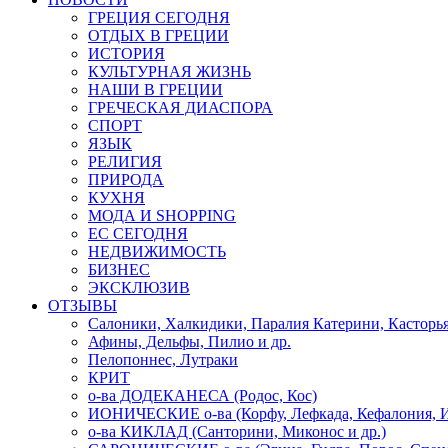
ГРЕЦИЯ СЕГОДНЯ
ОТДЫХ В ГРЕЦИИ
ИСТОРИЯ
КУЛЬТУРНАЯ ЖИЗНЬ
НАШИ В ГРЕЦИИ
ГРЕЧЕСКАЯ ДИАСПОРА
СПОРТ
ЯЗЫК
РЕЛИГИЯ
ПРИРОДА
КУХНЯ
МОДА И SHOPPING
ЕС СЕГОДНЯ
НЕДВИЖИМОСТЬ
БИЗНЕС
ЭКСКЛЮЗИВ
ОТЗЫВЫ
Салоники, Халкидики, Паралия Катерини, Касторь
Афины, Дельфы, Пилио и др.
Пелопоннес, Лутраки
КРИТ
о-ва ДОДЕКАНЕСА (Родос, Кос)
ИОНИЧЕСКИЕ о-ва (Корфу, Лефкада, Кефалония, И
о-ва КИКЛАД (Санторини, Миконос и др.)