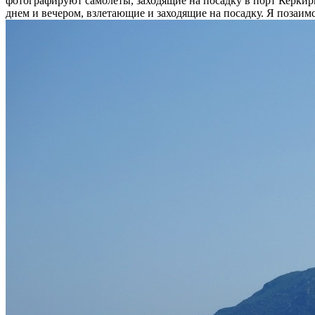
фотографируют самолеты, заходящие на посадку в порт Керкиры
днем и вечером, взлетающие и заходящие на посадку. Я позаим