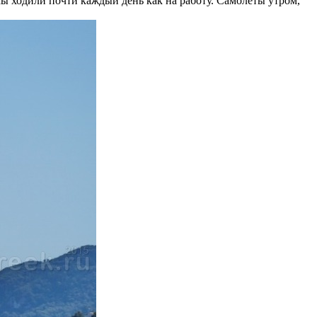
мы ходили почти каждый день как на работу. Самолеты утром,