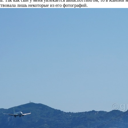
. Так как сын у меня увлекается авиаспоттингом, то в Канони 
ствовала лишь некоторые из его фотографий.