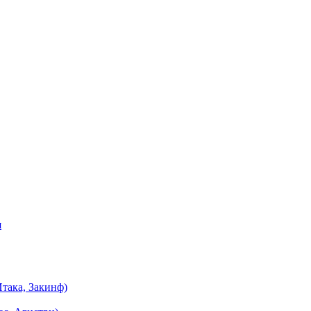
я
така, Закинф)