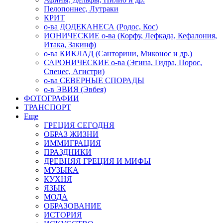
Пелопоннес, Лутраки
КРИТ
о-ва ДОДЕКАНЕСА (Родос, Кос)
ИОНИЧЕСКИЕ о-ва (Корфу, Лефкада, Кефалония,
Итака, Закинф)
о-ва КИКЛАД (Санторини, Миконос и др.)
САРОНИЧЕСКИЕ о-ва (Эгина, Гидра, Порос,
Спецес, Агистри)
о-ва СЕВЕРНЫЕ СПОРАДЫ
о-в ЭВИЯ (Эвбея)
ФОТОГРАФИИ
ТРАНСПОРТ
Еще
ГРЕЦИЯ СЕГОДНЯ
ОБРАЗ ЖИЗНИ
ИММИГРАЦИЯ
ПРАЗДНИКИ
ДРЕВНЯЯ ГРЕЦИЯ И МИФЫ
МУЗЫКА
КУХНЯ
ЯЗЫК
МОДА
ОБРАЗОВАНИЕ
ИСТОРИЯ