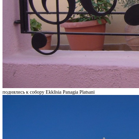
поднялись к собору Ekklisia Panagia Platsani