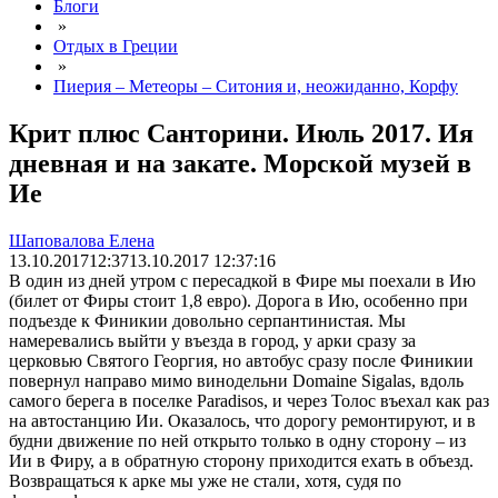
Блоги
»
Отдых в Греции
»
Пиерия – Метеоры – Ситония и, неожиданно, Корфу
Крит плюс Санторини. Июль 2017. Ия
дневная и на закате. Морской музей в
Ие
Шаповалова Елена
13.10.2017
12:37
13.10.2017 12:37:16
В один из дней утром с пересадкой в Фире мы поехали в Ию
(билет от Фиры стоит 1,8 евро). Дорога в Ию, особенно при
подъезде к Финикии довольно серпантинистая. Мы
намеревались выйти у въезда в город, у арки сразу за
церковью Святого Георгия, но автобус сразу после Финикии
повернул направо мимо винодельни Domaine Sigalas, вдоль
самого берега в поселке Paradisos, и через Толос въехал как раз
на автостанцию Ии. Оказалось, что дорогу ремонтируют, и в
будни движение по ней открыто только в одну сторону – из
Ии в Фиру, а в обратную сторону приходится ехать в объезд.
Возвращаться к арке мы уже не стали, хотя, судя по