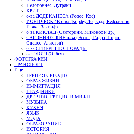
Пелопоннес, Лутраки
КРИТ
о-ва ДОДЕКАНЕСА (Родос, Кос)
ИОНИЧЕСКИЕ о-ва (Корфу, Лефкада, Кефалония,
Итака, Закинф)
о-ва КИКЛАД (Санторини, Миконос и др.)
САРОНИЧЕСКИЕ о-ва (Эгина, Гидра, Порос,
Спецес, Агистри)
о-ва СЕВЕРНЫЕ СПОРАДЫ
о-в ЭВИЯ (Эвбея)
ФОТОГРАФИИ
ТРАНСПОРТ
Еще
ГРЕЦИЯ СЕГОДНЯ
ОБРАЗ ЖИЗНИ
ИММИГРАЦИЯ
ПРАЗДНИКИ
ДРЕВНЯЯ ГРЕЦИЯ И МИФЫ
МУЗЫКА
КУХНЯ
ЯЗЫК
МОДА
ОБРАЗОВАНИЕ
ИСТОРИЯ