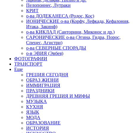
Пелопоннес, Лутраки
КРИТ
о-ва ДОДЕКАНЕСА (Родос, Кос)
ИОНИЧЕСКИЕ о-ва (Корфу, Лефкада, Кефалония,
Итака, Закинф)
о-ва КИКЛАД (Санторини, Миконос и др.)
САРОНИЧЕСКИЕ о-ва (Эгина, Гидра, Порос,
Спецес, Агистри)
о-ва СЕВЕРНЫЕ СПОРАДЫ
о-в ЭВИЯ (Эвбея)
ФОТОГРАФИИ
ТРАНСПОРТ
Еще
ГРЕЦИЯ СЕГОДНЯ
ОБРАЗ ЖИЗНИ
ИММИГРАЦИЯ
ПРАЗДНИКИ
ДРЕВНЯЯ ГРЕЦИЯ И МИФЫ
МУЗЫКА
КУХНЯ
ЯЗЫК
МОДА
ОБРАЗОВАНИЕ
ИСТОРИЯ