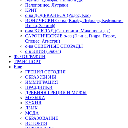
Пелопоннес, Лутраки
КРИТ
о-ва ДОДЕКАНЕСА (Родос, Кос)
ИОНИЧЕСКИЕ о-ва (Корфу, Лефкада, Кефалония,
Итака, Закинф)
о-ва КИКЛАД (Санторини, Миконос и др.)
САРОНИЧЕСКИЕ о-ва (Эгина, Гидра, Порос,
Спецес, Агистри)
о-ва СЕВЕРНЫЕ СПОРАДЫ
о-в ЭВИЯ (Эвбея)
ФОТОГРАФИИ
ТРАНСПОРТ
Еще
ГРЕЦИЯ СЕГОДНЯ
ОБРАЗ ЖИЗНИ
ИММИГРАЦИЯ
ПРАЗДНИКИ
ДРЕВНЯЯ ГРЕЦИЯ И МИФЫ
МУЗЫКА
КУХНЯ
ЯЗЫК
МОДА
ОБРАЗОВАНИЕ
ИСТОРИЯ