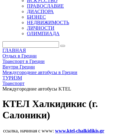
ИСКУССТВО
ПРАВОСЛАВИЕ
ДИАСПОРА
БИЗНЕС
НЕДВИЖИМОСТЬ
ЛИЧНОСТИ
ОЛИМПИАДА
ГЛАВНАЯ
Отдых в Греции
Транспорт в Греции
Внутри Греции
Междугородние автобусы в Греции
ТУРИЗМ
Транспорт
Междугородние автобусы KTEL
КТЕЛ Халкидикис (г.
Салоники)
ссылка, начиная с www:
www.ktel-chalkidikis.gr