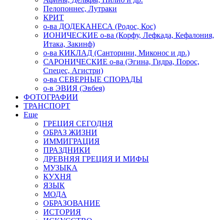
Пелопоннес, Лутраки
КРИТ
о-ва ДОДЕКАНЕСА (Родос, Кос)
ИОНИЧЕСКИЕ о-ва (Корфу, Лефкада, Кефалония,
Итака, Закинф)
о-ва КИКЛАД (Санторини, Миконос и др.)
САРОНИЧЕСКИЕ о-ва (Эгина, Гидра, Порос,
Спецес, Агистри)
о-ва СЕВЕРНЫЕ СПОРАДЫ
о-в ЭВИЯ (Эвбея)
ФОТОГРАФИИ
ТРАНСПОРТ
Еще
ГРЕЦИЯ СЕГОДНЯ
ОБРАЗ ЖИЗНИ
ИММИГРАЦИЯ
ПРАЗДНИКИ
ДРЕВНЯЯ ГРЕЦИЯ И МИФЫ
МУЗЫКА
КУХНЯ
ЯЗЫК
МОДА
ОБРАЗОВАНИЕ
ИСТОРИЯ