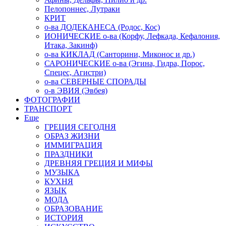
Пелопоннес, Лутраки
КРИТ
о-ва ДОДЕКАНЕСА (Родос, Кос)
ИОНИЧЕСКИЕ о-ва (Корфу, Лефкада, Кефалония,
Итака, Закинф)
о-ва КИКЛАД (Санторини, Миконос и др.)
САРОНИЧЕСКИЕ о-ва (Эгина, Гидра, Порос,
Спецес, Агистри)
о-ва СЕВЕРНЫЕ СПОРАДЫ
о-в ЭВИЯ (Эвбея)
ФОТОГРАФИИ
ТРАНСПОРТ
Еще
ГРЕЦИЯ СЕГОДНЯ
ОБРАЗ ЖИЗНИ
ИММИГРАЦИЯ
ПРАЗДНИКИ
ДРЕВНЯЯ ГРЕЦИЯ И МИФЫ
МУЗЫКА
КУХНЯ
ЯЗЫК
МОДА
ОБРАЗОВАНИЕ
ИСТОРИЯ