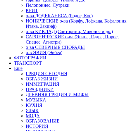
Пелопоннес, Лутраки
КРИТ
о-ва ДОДЕКАНЕСА (Родос, Кос)
ИОНИЧЕСКИЕ о-ва (Корфу, Лефкада, Кефалония,
Итака, Закинф)
о-ва КИКЛАД (Санторини, Миконос и др.)
САРОНИЧЕСКИЕ о-ва (Эгина, Гидра, Порос,
Спецес, Агистри)
о-ва СЕВЕРНЫЕ СПОРАДЫ
о-в ЭВИЯ (Эвбея)
ФОТОГРАФИИ
ТРАНСПОРТ
Еще
ГРЕЦИЯ СЕГОДНЯ
ОБРАЗ ЖИЗНИ
ИММИГРАЦИЯ
ПРАЗДНИКИ
ДРЕВНЯЯ ГРЕЦИЯ И МИФЫ
МУЗЫКА
КУХНЯ
ЯЗЫК
МОДА
ОБРАЗОВАНИЕ
ИСТОРИЯ