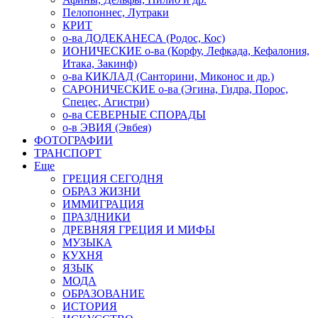
Пелопоннес, Лутраки
КРИТ
о-ва ДОДЕКАНЕСА (Родос, Кос)
ИОНИЧЕСКИЕ о-ва (Корфу, Лефкада, Кефалония,
Итака, Закинф)
о-ва КИКЛАД (Санторини, Миконос и др.)
САРОНИЧЕСКИЕ о-ва (Эгина, Гидра, Порос,
Спецес, Агистри)
о-ва СЕВЕРНЫЕ СПОРАДЫ
о-в ЭВИЯ (Эвбея)
ФОТОГРАФИИ
ТРАНСПОРТ
Еще
ГРЕЦИЯ СЕГОДНЯ
ОБРАЗ ЖИЗНИ
ИММИГРАЦИЯ
ПРАЗДНИКИ
ДРЕВНЯЯ ГРЕЦИЯ И МИФЫ
МУЗЫКА
КУХНЯ
ЯЗЫК
МОДА
ОБРАЗОВАНИЕ
ИСТОРИЯ