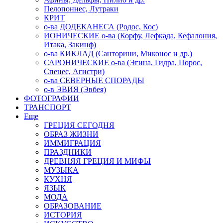
Пелопоннес, Лутраки
КРИТ
о-ва ДОДЕКАНЕСА (Родос, Кос)
ИОНИЧЕСКИЕ о-ва (Корфу, Лефкада, Кефалония,
Итака, Закинф)
о-ва КИКЛАД (Санторини, Миконос и др.)
САРОНИЧЕСКИЕ о-ва (Эгина, Гидра, Порос,
Спецес, Агистри)
о-ва СЕВЕРНЫЕ СПОРАДЫ
о-в ЭВИЯ (Эвбея)
ФОТОГРАФИИ
ТРАНСПОРТ
Еще
ГРЕЦИЯ СЕГОДНЯ
ОБРАЗ ЖИЗНИ
ИММИГРАЦИЯ
ПРАЗДНИКИ
ДРЕВНЯЯ ГРЕЦИЯ И МИФЫ
МУЗЫКА
КУХНЯ
ЯЗЫК
МОДА
ОБРАЗОВАНИЕ
ИСТОРИЯ