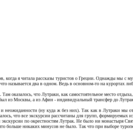
ов, когда я читала рассказы туристов о Греции. Однажды мы с м
то, что называется два в одном. Ведь в основном-то на курортах 
 Там оказалось, что Лутраки, как самостоятельное место отдыха
был из Москвы, а из Афин - индивидуальный трансфер до Лутрак.
и неожиданности (ну куда ж без них). Так как в Лутраки мы отд
азалось, что все экскурсии рассчитаны для групп, формируемых из
ной экскурсии по окрестностям Лутрак. Не было ни монастыря Свя
что больше никаких минусов не было. Так что при выборе туропе