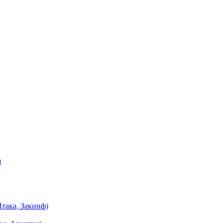
я
така, Закинф)