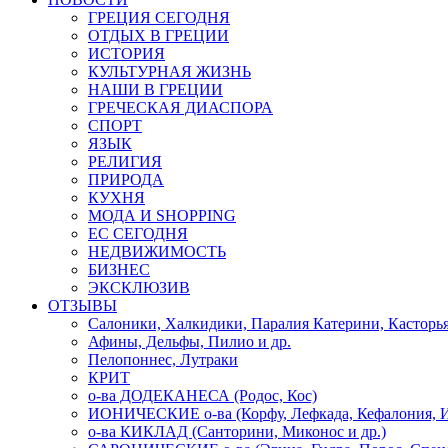
ГРЕЦИЯ СЕГОДНЯ
ОТДЫХ В ГРЕЦИИ
ИСТОРИЯ
КУЛЬТУРНАЯ ЖИЗНЬ
НАШИ В ГРЕЦИИ
ГРЕЧЕСКАЯ ДИАСПОРА
СПОРТ
ЯЗЫК
РЕЛИГИЯ
ПРИРОДА
КУХНЯ
МОДА И SHOPPING
ЕС СЕГОДНЯ
НЕДВИЖИМОСТЬ
БИЗНЕС
ЭКСКЛЮЗИВ
ОТЗЫВЫ
Салоники, Халкидики, Паралия Катерини, Касторь
Афины, Дельфы, Пилио и др.
Пелопоннес, Лутраки
КРИТ
о-ва ДОДЕКАНЕСА (Родос, Кос)
ИОНИЧЕСКИЕ о-ва (Корфу, Лефкада, Кефалония, И
о-ва КИКЛАД (Санторини, Миконос и др.)