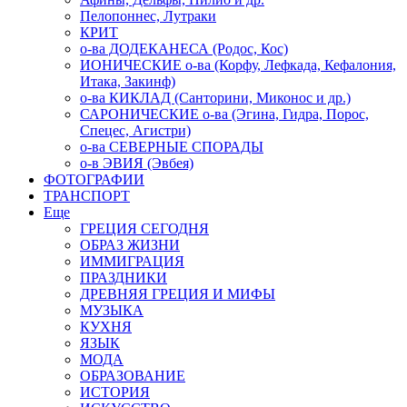
Пелопоннес, Лутраки
КРИТ
о-ва ДОДЕКАНЕСА (Родос, Кос)
ИОНИЧЕСКИЕ о-ва (Корфу, Лефкада, Кефалония,
Итака, Закинф)
о-ва КИКЛАД (Санторини, Миконос и др.)
САРОНИЧЕСКИЕ о-ва (Эгина, Гидра, Порос,
Спецес, Агистри)
о-ва СЕВЕРНЫЕ СПОРАДЫ
о-в ЭВИЯ (Эвбея)
ФОТОГРАФИИ
ТРАНСПОРТ
Еще
ГРЕЦИЯ СЕГОДНЯ
ОБРАЗ ЖИЗНИ
ИММИГРАЦИЯ
ПРАЗДНИКИ
ДРЕВНЯЯ ГРЕЦИЯ И МИФЫ
МУЗЫКА
КУХНЯ
ЯЗЫК
МОДА
ОБРАЗОВАНИЕ
ИСТОРИЯ