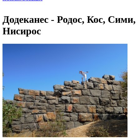
Додеканес - Родос, Кос, Сими,
Нисирос