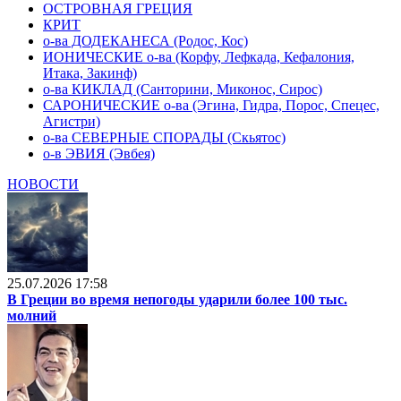
ОСТРОВНАЯ ГРЕЦИЯ
КРИТ
о-ва ДОДЕКАНЕСА (Родос, Кос)
ИОНИЧЕСКИЕ о-ва (Корфу, Лефкада, Кефалония,
Итака, Закинф)
о-ва КИКЛАД (Санторини, Миконос, Сирос)
САРОНИЧЕСКИЕ о-ва (Эгина, Гидра, Порос, Спецес,
Агистри)
о-ва СЕВЕРНЫЕ СПОРАДЫ (Скьятос)
о-в ЭВИЯ (Эвбея)
НОВОСТИ
25.07.2026 17:58
В Греции во время непогоды ударили более 100 тыс.
молний