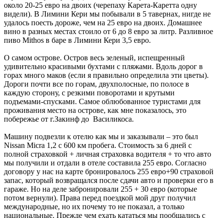
около 20-25 евро на двоих (черепаху Карета-Каретта одну
видели). В Лимини Кери мы побывали в 5 тавернах, нигде не
удалось поесть дороже, чем на 25 евро на двоих. Домашнее
вино в разных местах стоило от 6 до 8 евро за литр. Разливное
пиво Mithos в баре в Лимини Кери 3,5 евро.
О самом острове. Остров весь зеленый, испещренный
удивительно красивыми бухтами с пляжами. Вдоль дорог в
горах много маков (если я правильно определила эти цветы).
Дороги почти все по горам, двухполосные, по полосе в
каждую сторону, с резкими поворотами и крутыми
подъемами-спусками. Самое облюбованное туристами для
проживания место на острове, как мне показалось, это
побережье от г.Закинф до Василикоса.
Машину подвезли к отелю как мы и заказывали – это был
Nissan Micra 1,2 с 600 км пробега. Стоимость за 6 дней с
полной страховкой + личная страховка водителя + то что авто
мы получили и отдали в отеле составила 255 евро. Согласно
договору у нас на карте бронировалось 255 евро+90 страховой
запас, который возвращался после сдачи авто и проверки его в
гараже. Но на деле забронировали 255 + 30 евро (которые
потом вернули). Права перед поездкой мой друг получил
международные, но их почему то не показал, а только
национальные. Прежде чем ехать кататься мы пообщались с