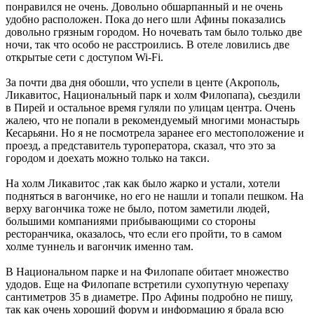
понравился не очень. Довольно обшарпанный и не очень
удобно расположен. Пока до него шли Афины показались
довольно грязным городом. Но ночевать там было только две
ночи, так что особо не расстроились. В отеле ловились две
открытые сети с доступом Wi-Fi.
За почти два дня обошли, что успели в центе (Акрополь,
Ликавитос, Национальный парк и холм Филопапа), сьездили
в Пирей и остальное время гуляли по улицам центра. Очень
жалею, что не попали в рекомендуемый многими монастырь
Кесарьяни. Но я не посмотрела заранее его местоположение и
проезд, а представитель туроператора, сказал, что это за
городом и доехать можно только на такси.
На холм Ликавитос ,так как было жарко и устали, хотели
подняться в вагончике, но его не нашли и топали пешком. На
верху вагончика тоже не было, потом заметили людей,
большими компаниями прибывающими со стороны
ресторанчика, оказалось, что если его пройти, то в самом
холме туннель и вагончик именно там.
В Национальном парке и на Филопапе обитает множество
удодов. Еще на Филопапе встретили сухопутную черепаху
сантиметров 35 в диаметре. Про Афины подробно не пишу,
так как очень хороший форум и информацию я брала всю