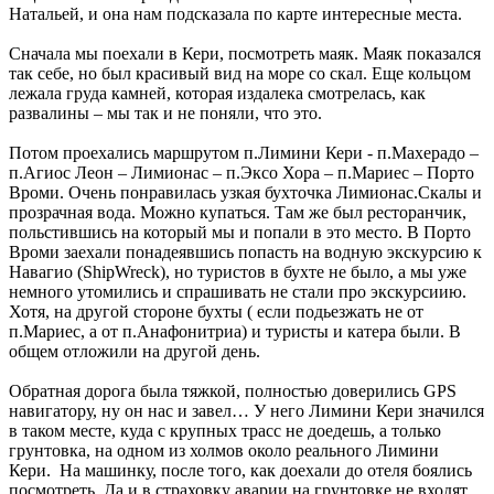
Натальей, и она нам подсказала по карте интересные места.
Сначала мы поехали в Кери, посмотреть маяк. Маяк показался
так себе, но был красивый вид на море со скал. Еще кольцом
лежала груда камней, которая издалека смотрелась, как
развалины – мы так и не поняли, что это.
Потом проехались маршрутом п.Лимини Кери - п.Махерадо –
п.Агиос Леон – Лимионас – п.Эксо Хора – п.Мариес – Порто
Вроми. Очень понравилась узкая бухточка Лимионас.Скалы и
прозрачная вода. Можно купаться. Там же был ресторанчик,
польстившись на который мы и попали в это место. В Порто
Вроми заехали понадеявшись попасть на водную экскурсию к
Навагио (ShipWreck), но туристов в бухте не было, а мы уже
немного утомились и спрашивать не стали про экскурсиию.
Хотя, на другой стороне бухты ( если подьезжать не от
п.Мариес, а от п.Анафонитриа) и туристы и катера были. В
общем отложили на другой день.
Обратная дорога была тяжкой, полностью доверились GPS
навигатору, ну он нас и завел… У него Лимини Кери значился
в таком месте, куда с крупных трасс не доедешь, а только
грунтовка, на одном из холмов около реального Лимини
Кери. На машинку, после того, как доехали до отеля боялись
посмотреть. Да и в страховку аварии на грунтовке не входят.