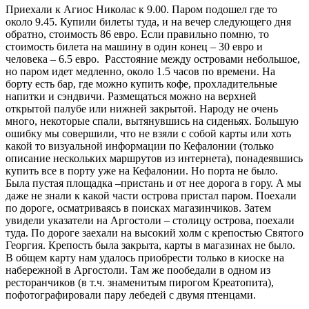
Приехали к Агиос Николас к 9.00. Паром подошел где то
около 9.45. Купили билеты туда, и на вечер следующего дня
обратно, стоимость 86 евро. Если правильно помню, то
стоимость билета на машину в один конец – 30 евро и
человека – 6.5 евро. Расстояние между островами небольшое,
но паром идет медленно, около 1.5 часов по времени. На
борту есть бар, где можно купить кофе, прохладительные
напитки и сэндвичи. Размещаться можно на верхней
открытой палубе или нижней закрытой. Народу не очень
много, некоторые спали, вытянувшись на сиденьях. Большую
ошибку мы совершили, что не взяли с собой карты или хоть
какой то визуальной информации по Кефалонии (только
описание нескольких маршрутов из интернета), понадеявшись
купить все в порту уже на Кефалонии. Но порта не было.
Была пустая площадка –пристань и от нее дорога в гору. А мы
даже не знали к какой части острова пристал паром. Поехали
по дороге, осматриваясь в поисках магазинчиков. Затем
увидели указатели на Аргостоли – столицу острова, поехали
туда. По дороге заехали на высокий холм с крепостью Святого
Георгия. Крепость была закрыта, карты в магазинах не было.
В общем карту нам удалось приобрести только в киоске на
набережной в Аргостоли. Там же пообедали в одном из
ресторанчиков (в т.ч. знаменитым пирогом Креатопита),
пофотографировали пару лебедей с двумя птенцами.