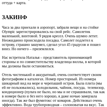
оттуда + карта.
ЗАКИНФ
Часа за два приехали в аэропорт, забрали вещи и на стойке
Olympic зарегистрировались на свой рейс. Самолетик
маленький, винтовой. 9 рядов кресел. Очень шумно летит.
Неожиданно происходила посадка. Самолет подлетел к
острову, страшно зашумел, сделал угол 45 градусов и пошел
вниз. Но ничего – приземлился.
Нас встретила Наталья – представитель принимающей
стороны и по совместительству владелица виллы, в которой
мы должны были остановиться.
Отель чистенький и аккуратный, очень соответствует своим
фотографиям в каталогах. Номер просторный. Из номера
шикарный вид на море и черепаший остров. Была плита (мы
ей не пользовались), холодильник, чайник, посуда, телевизор,
кондиционер (пульта не было, но мы и не спрашивали, так как
в номере было и без него хорошо, я даже ночью замерзала
иногда). Так же был фумитокс от комаров. Действовал очень
эффективно. Вода трубопроводная – солоноватая на вкус. Так