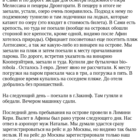
Мелиссана и пещеры Дронгорати. В пещеру в итоге не
заехали, устали, озеро очень понравилось. Подход к нему по
подземному туннелю и там лодочники на лодках, которые
катают по озеру (это входит в стоимость билета). В Сами есть
крепость, но туда не поехали (вообще на островах обошли
стороной все крепости, кроме одной, видимо после Афин
хотелось природы). Официант посоветовал еще посетить пляж
Антисамос, а так же какую-либо из винарен на острове. Мы
заехали на пляж и затем поехали к месту причаливания
парома. По дороге, встретив указатель на винарню
Кооперэйтрив, заехали и туда. Купили две бутылочки bio-
robola . Осталось 3 евро. Денег явно не рассчитали. К месту
погрузки на паром приехали часа в три, а погрузка в пять. В
свободное время купались на соседнем пляже. До отеля
добрались без проишествий.
На следующий день – поехали в г.Закинф. Там гуляли и
обедали. Вечером машинку сдали.
Последний день пребывания на острове провели в Лимини
Кери. Вылет в Афины был рано утром следующего дня. Нас
отвез в аэропорт муж Натальи. Мы думали удастся сразу
зарегистрироваться на рейс и до Москвы, но видимо так было
нельзя. И на рейс до Москвы зарегистрировали только наш