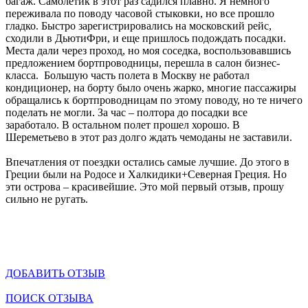
багаж. Самолетик в этот раз садился плавно. Я немного
переживала по поводу часовой стыковки, но все прошло
гладко. Быстро зарегистрировались на московский рейс,
сходили в ДьютиФри, и еще пришлось подождать посадки.
Места дали через проход, но моя соседка, воспользовавшись
предложением бортпроводницы, перешла в салон бизнес-
класса. Большую часть полета в Москву не работал
кондиционер, на борту было очень жарко, многие пассажиры
обращались к бортпроводницам по этому поводу, но те ничего
поделать не могли. За час – полтора до посадки все
заработало. В остальном полет прошел хорошо. В
Шереметьево в этот раз долго ждать чемоданы не заставили.
Впечатления от поездки остались самые лучшие. До этого в
Греции были на Родосе и Халкидики+Северная Греция. Но
эти острова – красивейшие. Это мой первый отзыв, прошу
сильно не ругать.
ДОБАВИТЬ ОТЗЫВ
ПОИСК ОТЗЫВА