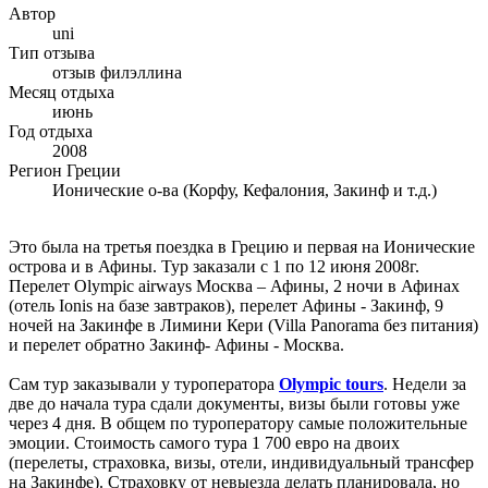
Автор
uni
Тип отзыва
отзыв филэллина
Месяц отдыха
июнь
Год отдыха
2008
Регион Греции
Ионические о-ва (Корфу, Кефалония, Закинф и т.д.)
Это была на третья поездка в Грецию и первая на Ионические
острова и в Афины. Тур заказали с 1 по 12 июня 2008г.
Перелет Olympic airways Москва – Афины, 2 ночи в Афинах
(отель Ionis на базе завтраков), перелет Афины - Закинф, 9
ночей на Закинфе в Лимини Кери (Villa Panorama без питания)
и перелет обратно Закинф- Афины - Москва.
Сам тур заказывали у туроператора
Olympic tours
. Недели за
две до начала тура сдали документы, визы были готовы уже
через 4 дня. В общем по туроператору самые положительные
эмоции. Стоимость самого тура 1 700 евро на двоих
(перелеты, страховка, визы, отели, индивидуальный трансфер
на Закинфе). Страховку от невыезда делать планировала, но