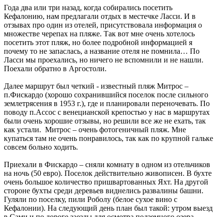
Года два или три назад, когда собирались посетить
Кефалонию, нам предлагали отдых в местечке Ласси. И в
отзывах про один из отелей, присутствовала информация о
множестве черепах на пляже. Так вот мне очень хотелось
посетить этот пляж, но более подробной информацией я
почему то не запаслась, а название отеля не помнила… По
Ласси мы проехались, но ничего не вспомнили и не нашли.
Поехали обратно в Аргостоли.
Далее маршрут был четкий - известный пляж Митрос –
п.Фискардо (хорошо сохранившийся поселок после сильного
землетрясения в 1953 г.), где и планировали переночевать. По
поводу п.Ассос с венецианской крепостью у нас в маршрутах
были очень хорошие отзывы, но решили все же не ехать, так
как устали. Митрос – очень фотогеничный пляж. Мне
купаться там не очень понравилось, так как по крупной гальке
совсем больно ходить.
Приехали в Фискардо – сняли комнату в одном из отельчиков
на ночь (50 евро). Поселок действительно живописен. В бухте
очень большое количество пришвартованных Яхт. На другой
стороне бухты среди деревьев виднелись развалины башни.
Гуляли по поселку, пили Роболу (белое сухое вино с
Кефалонии). На следующий день план был такой: утром выезд
в Сами и по дороге заезды для осмотра подземного озера