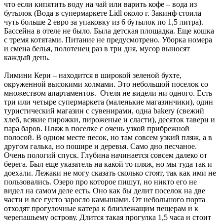
что если кипятить воду на чай или варить кофе – вода из
бутылок (Вода в супермаркете Lidl около г. Закинф стоила
чуть больше 2 евро за упаковку из 6 бутылок по 1,5 литра).
Бассейна в отеле не было. Была детская площадка. Еще кошка
с тремя котятами. Питание не предусмотрено. Уборка номера
и смена белья, полотенец раз в три дня, мусор выносят
каждый день.
Лимини Кери – находится в широкой зеленой бухте,
окруженной высокими холмами. Это небольшой поселок со
множеством апартаментов. Отеля не видели ни одного. Есть
три или четыре супермаркета (маленькие магазинчики), один
туристический магазин с сувенирами, одна bakery (свежий
хлеб, всякие пирожки, пироженые и сласти), десяток таверн и
пара баров. Пляж в поселке с очень узкой прибрежной
полосой. В одном месте песок, но там совсем узкий пляж, а в
другом галька, но пошире и деревья. Само дно песчаное.
Очень пологий спуск. Глубина начинается совсем далеко от
берега. Был еще указатель на какой то пляж, но мы туда так и
доехали. Лежаки не могу сказать сколько стоят, так как ими не
пользовались. Озеро про которое пишут, но никто его не
видел на самом деле есть. Оно как бы делит поселок на две
части и все густо заросло камышами. От небольшого порта
отходят прогулочные катера к близлежащим пещерам и к
черепашьему острову. Длится такая прогулка 1,5 часа и стоит