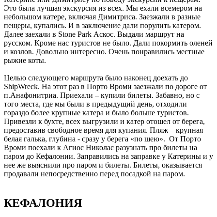
Это была лучшая экскурсия из всех. Мы ехали всемером на
небольшом катере, включая Димитриса. Заезжали в разные
пещеры, купались. И в заключение дали порулить катером.
Далее заехали в Stone Park Аскос. Выдали маршрут на
русском. Кроме нас туристов не было. Дали покормить оленей
и козлов. Довольно интересно. Очень понравились местные
рыжие коты.
Целью следующего маршрута было наконец доехать до
ShipWreck. На этот раз в Порто Вроми заезжали по дороге от
п.Анафонитриа. Приехали – купили билеты. Забавно, но с
того места, где мы были в предыдущий день, отходили
гораздо более крупные катера и было больше туристов.
Привезли к бухте, всех выгрузили и катер отошел от берега,
предоставив свободное время для купания. Пляж – крупная
белая галька, глубина - сразу у берега «по шею». От Порто
Вроми поехали к Агиос Николас разузнать про билеты на
паром до Кефалонии. Заправились на заправке у Катерины и у
нее же выяснили про паром и билеты. Билеты, оказывается
продавали непосредственно перед посадкой на паром.
КЕФАЛОНИЯ