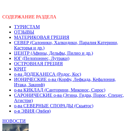
СОДЕРЖАНИЕ РАЗДЕЛА
ТУРИСТАМ
ОТЗЫВЫ
МАТЕРИКОВАЯ ГРЕЦИЯ
СЕВЕР (Салоники, Халкидики, Паралия Катерини,
Касторья и др.)
ЦЕНТР (Афины, Дельфы, Пилио и др.)
ЮГ (Пелопоннес, Лутраки)
ОСТРОВНАЯ ГРЕЦИЯ
КРИТ
о-ва ДОДЕКАНЕСА (Родос, Кос)
ИОНИЧЕСКИЕ о-ва (Корфу, Лефкада, Кефалония,
Итака, Закинф)
о-ва КИКЛАД (Санторини, Миконос, Сирос)
САРОНИЧЕСКИЕ о-ва (Эгина, Гидра, Порос, Спецес,
Агистри)
о-ва СЕВЕРНЫЕ СПОРАДЫ (Скьятос)
о-в ЭВИЯ (Эвбея)
НОВОСТИ