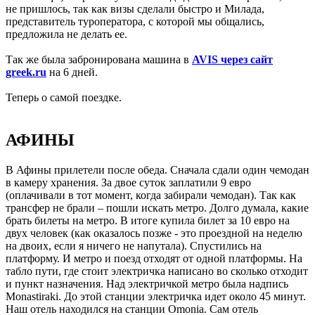
не пришлось, так как визы сделали быстро и Милада,
представитель туроператора, с которой мы общались,
предложила не делать ее.
Так же была забронирована машина в
AVIS через сайт
greek.ru
на 6 дней.
Теперь о самой поездке.
АФИНЫ
В Афины прилетели после обеда. Сначала сдали один чемодан
в камеру хранения. За двое суток заплатили 9 евро
(оплачивали в тот момент, когда забирали чемодан). Так как
трансфер не брали – пошли искать метро. Долго думала, какие
брать билеты на метро. В итоге купила билет за 10 евро на
двух человек (как оказалось позже - это проездной на неделю
на двоих, если я ничего не напутала). Спустились на
платформу. И метро и поезд отходят от одной платформы. На
табло пути, где стоит электричка написано во сколько отходит
и пункт назначения. Над электричкой метро была надпись
Monastiraki. До этой станции электричка идет около 45 минут.
Наш отель находился на станции Omonia. Сам отель