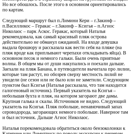
Но все обошлось. После этого в основном ориентировались
по картам.
Следующий маршрут был п.Лимини Кери – г.Закинф –
п.Василликос – Геракас – г.Закинф – Ксигья – п.Агиос
Николаос – парк Аскос. Геракас, который Наталья
рекомендовала, как самый красивый пляж острова
действительно не обманул ожиданий. На входе девушка
выдала брошюру и рассказала как вести себя на пляже (на
пляж вроде как приплывают черепахи откладывать яйца). В
основном песок и немного гальки. Были очень приятные
волны. В общем мы от души накупались и поехали дальше.
Заехали на пляж Банана, в путеводители вычитала про лилии,
которые там растут, но обозрев сверху местность лилий не
увидели (не сезон или не было или не заметили. Следующим
пунктом был Ксигья (Наталья рассказала, что там находится
галогеновый источник). Первый указатель на Ксигья –
небольшая бухта и пляж, на котором загорают две дамы.
Крупная галька и скалы. Источников не видно. Следующий
указатель на Ксигья. Пляж побольше, ненавязчивый запах
сероводорода, загорающих немного побольше. Наверное там
и был источник. Дальше Агиос Николаос.
Наталья порекомендовала обратиться около бензоколонки к
Катерине или Димитрису по поводу экскурсии к пещерам.