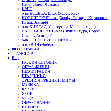
Пелопоннес, Лутраки
КРИТ
о-ва ДОДЕКАНЕСА (Родос, Кос)
ИОНИЧЕСКИЕ о-ва (Корфу, Лефкада, Кефалония,
Итака, Закинф)
о-ва КИКЛАД (Санторини, Миконос и др.)
САРОНИЧЕСКИЕ о-ва (Эгина, Гидра, Порос,
Спецес, Агистри)
о-ва СЕВЕРНЫЕ СПОРАДЫ
о-в ЭВИЯ (Эвбея)
ФОТОГРАФИИ
ТРАНСПОРТ
Еще
ГРЕЦИЯ СЕГОДНЯ
ОБРАЗ ЖИЗНИ
ИММИГРАЦИЯ
ПРАЗДНИКИ
ДРЕВНЯЯ ГРЕЦИЯ И МИФЫ
МУЗЫКА
КУХНЯ
ЯЗЫК
МОДА
ОБРАЗОВАНИЕ
ИСТОРИЯ