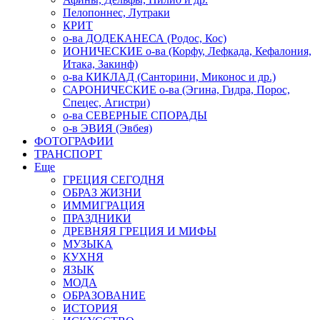
Пелопоннес, Лутраки
КРИТ
о-ва ДОДЕКАНЕСА (Родос, Кос)
ИОНИЧЕСКИЕ о-ва (Корфу, Лефкада, Кефалония,
Итака, Закинф)
о-ва КИКЛАД (Санторини, Миконос и др.)
САРОНИЧЕСКИЕ о-ва (Эгина, Гидра, Порос,
Спецес, Агистри)
о-ва СЕВЕРНЫЕ СПОРАДЫ
о-в ЭВИЯ (Эвбея)
ФОТОГРАФИИ
ТРАНСПОРТ
Еще
ГРЕЦИЯ СЕГОДНЯ
ОБРАЗ ЖИЗНИ
ИММИГРАЦИЯ
ПРАЗДНИКИ
ДРЕВНЯЯ ГРЕЦИЯ И МИФЫ
МУЗЫКА
КУХНЯ
ЯЗЫК
МОДА
ОБРАЗОВАНИЕ
ИСТОРИЯ