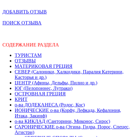
ДОБАВИТЬ ОТЗЫВ
ПОИСК ОТЗЫВА
СОДЕРЖАНИЕ РАЗДЕЛА
ТУРИСТАМ
ОТЗЫВЫ
МАТЕРИКОВАЯ ГРЕЦИЯ
СЕВЕР (Салоники, Халкидики, Паралия Катерини,
Касторья и др.)
ЦЕНТР (Афины, Дельфы, Пилио и др.)
ЮГ (Пелопоннес, Лутраки)
ОСТРОВНАЯ ГРЕЦИЯ
КРИТ
о-ва ДОДЕКАНЕСА (Родос, Кос)
ИОНИЧЕСКИЕ о-ва (Корфу, Лефкада, Кефалония,
Итака, Закинф)
о-ва КИКЛАД (Санторини, Миконос, Сирос)
САРОНИЧЕСКИЕ о-ва (Эгина, Гидра, Порос, Спецес,
Агистри)