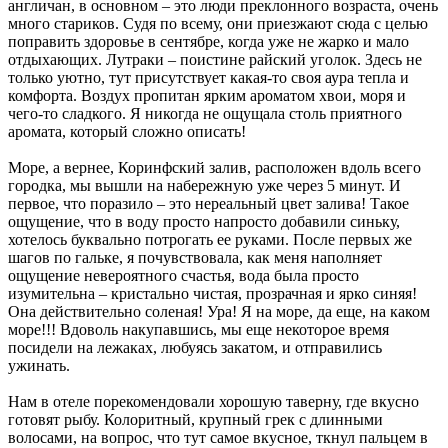
англичан, в основном – это люди преклонного возраста, очень
много стариков. Судя по всему, они приезжают сюда с целью
поправить здоровье в сентябре, когда уже не жарко и мало
отдыхающих. Лутраки – поистине райский уголок. Здесь не
только уютно, тут присутствует какая-то своя аура тепла и
комфорта. Воздух пропитан ярким ароматом хвои, моря и
чего-то сладкого. Я никогда не ощущала столь приятного
аромата, который сложно описать!
Море, а вернее, Коринфский залив, расположен вдоль всего
городка, мы вышли на набережную уже через 5 минут. И
первое, что поразило – это нереальный цвет залива! Такое
ощущение, что в воду просто напросто добавили синьку,
хотелось буквально потрогать ее руками. После первых же
шагов по гальке, я почувствовала, как меня наполняет
ощущение невероятного счастья, вода была просто
изумительна – кристально чистая, прозрачная и ярко синяя!
Она действительно соленая! Ура! Я на море, да еще, на каком
море!!! Вдоволь накупавшись, мы еще некоторое время
посидели на лежаках, любуясь закатом, и отправились
ужинать.
Нам в отеле порекомендовали хорошую таверну, где вкусно
готовят рыбу. Колоритный, крупный грек с длинными
волосами, на вопрос, что тут самое вкусное, ткнул пальцем в