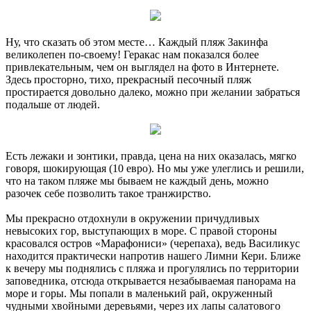
Ну, что сказать об этом месте… Каждый пляж Закинфа
великолепен по-своему! Геракас нам показался более
привлекательным, чем он выглядел на фото в Интернете.
Здесь просторно, тихо, прекрасный песочный пляж
простирается довольно далеко, можно при желании забраться
подальше от людей.
Есть лежаки и зонтики, правда, цена на них оказалась, мягко
говоря, шокирующая (10 евро). Но мы уже улеглись и решили,
что на таком пляже мы бываем не каждый день, можно
разочек себе позволить такое транжирство.
Мы прекрасно отдохнули в окружении причудливых
невысоких гор, выступающих в море. С правой стороны
красовался остров «Марафониси» (черепаха), ведь Василикус
находится практически напротив нашего Лимни Кери. Ближе
к вечеру мы поднялись с пляжа и прогулялись по территории
заповедника, отсюда открывается незабываемая панорама на
море и горы. Мы попали в маленький рай, окруженный
чудными хвойными деревьями, через их лапы салатового