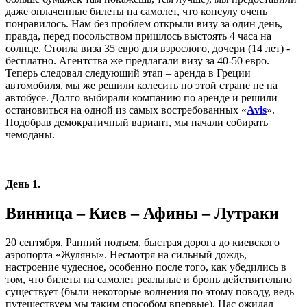
даже оплаченные билеты на самолет, что консулу очень
понравилось. Нам без проблем открыли визу за один день,
правда, перед посольством пришлось выстоять 4 часа на
солнце. Стоила виза 35 евро для взрослого, дочери (14 лет) -
бесплатно. Агентства же предлагали визу за 40-50 евро.
Теперь следовал следующий этап – аренда в Греции
автомобиля, мы же решили колесить по этой стране не на
автобусе. Долго выбирали компанию по аренде и решили
остановиться на одной из самых востребованных «
Avis
».
Подобрав демократичный вариант, мы начали собирать
чемоданы.
День 1.
Винница – Киев – Афины – Лутраки
20 сентября. Ранний подъем, быстрая дорога до киевского
аэропорта «Жуляны». Несмотря на сильный дождь,
настроение чудесное, особенно после того, как убедились в
том, что билеты на самолет реальные и бронь действительно
существует (были некоторые волнения по этому поводу, ведь
путешествуем мы таким способом впервые). Нас ожидал