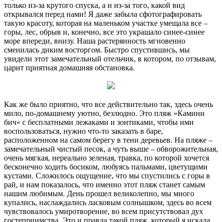
только из-за крутого спуска, а и из-за того, какой вид
открывался перед нами! Я даже забыла сфотографировать
такую красоту, которая на маленьком участке умещала все –
горы, лес, обрыв и, конечно, все это украшало синее-синее
море впереди, внизу. Наша растерянность мгновенно
сменилась диким восторгом. Быстро спустившись, мы
увидели этот замечательный отельчик, в котором, по отзывам,
царит приятная домашняя обстановка.
Как же было приятно, что все действительно так, здесь очень
мило, по-домашнему уютно, безлюдно. Это пляж «Камини
бич» с бесплатными лежаками и зонтиками, чтобы ими
воспользоваться, нужно что-то заказать в баре,
расположенном на самом берегу в тени деревьев. На пляже –
замечательный чистый песок, а чуть выше – обворожительная,
очень мягкая, нереально зеленая, травка, по которой хочется
бесконечно ходить босиком, любуясь пальмами, цветущими
кустами. Сложилось ощущение, что мы спустились с горы в
рай, и нам показалось, что именно этот пляж станет самым
нашим любимым. День прошел великолепно, мы много
купались, наслаждались ласковым солнышком, здесь во всем
чувствовалось умиротворение, во всем присутствовал дух
гостеприимства. Это и правда такой пляж, который я искала