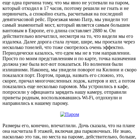
еще одна причина тому, что мы явно не успевали на паром,
который отходил в 17 часов, поэтому решили не гнать и не
нервничать, а спокойно ехать, расчитывая на последний
девятичасовой рейс. Проезжая мимо Патр, мы увидели тот
самый знаменитый мост, который является самым большим
вантовым в Европе, его длина составляет 2880 м. Он
действительно впечатлил, несмотря на то, что видели мы его
издалека. Далее дорога стала лучше, шире, мы проехали через
несколько тонелей, что тоже смотрелось очень эффектно.
Периодически казалось, что едем мы не в том направлении.
Просто по моим представлениям и по карте, точка назначения
должна уже была вот-вот показаться. Но волнения были
излишними. Наконец, мы увидели поворот на Килини и скоро
показался порт. Портом, правда, назвать его сложно, это,
скорее, причал многочисленных лодок, катеров и яхт, а потом
показались еще несколько паромов. Мы устроились в кафе,
попросили у официанта зарядить нашу камеру, отправили
приветы родным, воспользовавшись Wi-Fi, отдохнули и
направились к нашему парому.
Размеры его, конечно, впечатлили. Дочь сказала, что на плане
она насчитала 8 этажей, включая два парковочных. Не знаю,
насколько это так, но места на пароме, действительно, больше,