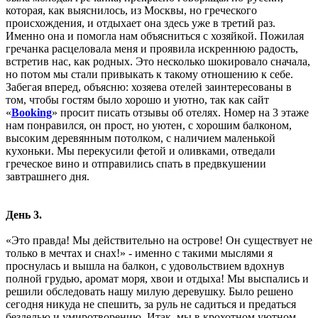
которая, как выяснилось, из Москвы, но греческого
происхождения, и отдыхает она здесь уже в третий раз.
Именно она и помогла нам объясниться с хозяйкой. Пожилая
гречанка расцеловала меня и проявила искреннюю радость,
встретив нас, как родных. Это несколько шокировало сначала,
но потом мы стали привыкать к такому отношению к себе.
Забегая вперед, объясню: хозяева отелей заинтересованы в
том, чтобы гостям было хорошо и уютно, так как сайт
«
Booking
» просит писать отзывы об отелях. Номер на 3 этаже
нам понравился, он прост, но уютен, с хорошим балконом,
высоким деревянным потолком, с наличием маленькой
кухоньки. Мы перекусили фетой и оливками, отведали
греческое вино и отправились спать в предвкушении
завтрашнего дня.
День 3.
«Это правда! Мы действительно на острове! Он существует не
только в мечтах и снах!» - именно с такими мыслями я
проснулась и вышла на балкон, с удовольствием вдохнув
полной грудью, аромат моря, хвои и отдыха! Мы выспались и
решили обследовать нашу милую деревушку. Было решено
сегодня никуда не спешить, за руль не садиться и предаться
безделью и умиротворению. Итак, мы в крохотном уютном