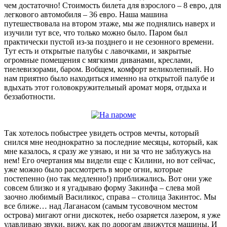
чем достаточно! Стоимость билета для взрослого – 8 евро, для
легкового автомобиля – 36 евро. Наша машина
путешествовала на втором этаже, мы же поднялись наверх и
изучили тут все, что только можно было. Паром был
практически пустой из-за позднего и не сезонного времени.
Тут есть и открытые палубы с лавочками, и закрытые
огромные помещения с мягкими диванами, креслами,
тиелевизорами, баром. Вобщем, комфорт великолепный. Но
нам приятно было находиться именно на открытой палубе и
вдыхать этот головокружительный аромат моря, отдыха и
беззаботности.
Так хотелось побыстрее увидеть остров мечты, который
снился мне неоднократно за последние месяцы, который, как
мне казалось, я сразу же узнаю, и ни за что не заблужусь на
нем! Его очертания мы видели еще с Килини, но вот сейчас,
уже можно было рассмотреть в море огни, которые
постепенно (но так медленно!) приближались. Вот они уже
совсем близко и я угадываю форму Закинфа – слева мой
заочно любимый Василикос, справа – столица Закинтос. Мы
все ближе… над Лаганасом (самым тусовочном местом
острова) мигают огни дискотек, небо озаряется лазером, я уже
улавливаю звуки, вижу, как по дорогам движутся машины. И