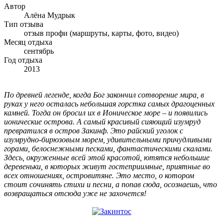
Автор
Алёна Мудрык
Тип отзыва
отзыв профи (маршруты, карты, фото, видео)
Месяц отдыха
сентябрь
Год отдыха
2013
По древней легенде, когда Бог закончил сотворение мира, в
руках у него осталась небольшая горстка самых драгоценных
камней. Тогда он бросил их в Ионическое море – и появились
ионические острова. А самый красивый сияющий изумруд
превратился в остров Закинф. Это райский уголок с
изумрудно-бирюзовым морем, удивительными причудливыми
горами, белоснежными песками, фантастическими скалами.
Здесь, окруженные всей этой красотой, ютятся небольшие
деревеньки, в которых живут гостеприимные, приятные во
всех отношениях, островитяне. Это место, о котором
стоит сочинять стихи и песни, а попав сюда, осознаешь, что
возвращаться отсюда уже не захочется!