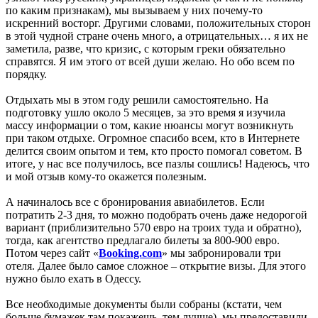
по каким признакам), мы вызываем у них почему-то
искренний восторг. Другими словами, положительных сторон
в этой чудной стране очень много, а отрицательных… я их не
заметила, разве, что кризис, с которым греки обязательно
справятся. Я им этого от всей души желаю. Но обо всем по
порядку.
Отдыхать мы в этом году решили самостоятельно. На
подготовку ушло около 5 месяцев, за это время я изучила
массу информации о том, какие нюансы могут возникнуть
при таком отдыхе. Огромное спасибо всем, кто в Интернете
делится своим опытом и тем, кто просто помогал советом. В
итоге, у нас все получилось, все пазлы сошлись! Надеюсь, что
и мой отзыв кому-то окажется полезным.
А начиналось все с бронирования авиабилетов. Если
потратить 2-3 дня, то можно подобрать очень даже недорогой
вариант (приблизительно 570 евро на троих туда и обратно),
тогда, как агентство предлагало билеты за 800-900 евро.
Потом через сайт «
Booking.com
» мы забронировали три
отеля. Далее было самое сложное – открытие визы. Для этого
нужно было ехать в Одессу.
Все необходимые документы были собраны (кстати, чем
больше бумажек там покажешь, тем лучше), мы предоставили