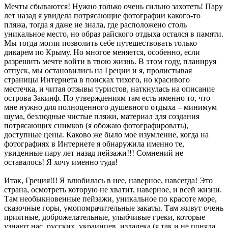
Мечты сбываются! Нужно только очень сильно захотеть! Пару
лет назад я увидела потрясающие фотографии какого-то
пляжа, тогда я даже не знала, где расположено столь
уникальное место, но образ райского отдыха остался в памяти.
Мы тогда могли позволить себе путешествовать только
дикарем по Крыму. Но многое меняется, особенно, если
разрешить мечте войти в твою жизнь. В этом году, планируя
отпуск, мы остановились на Греции и я, пролистывая
страницы Интернета в поисках тихого, но красивого
местечка, и читая отзывы туристов, наткнулась на описание
острова Закинф. По утверждениям там есть именно то, что
мне нужно для полноценного душевного отдыха – минимум
шума, безлюдные чистые пляжи, материал для создания
потрясающих снимков (я обожаю фотографировать),
доступные цены. Каково же было мое изумление, когда на
фотографиях в Интернете я обнаружила именно те,
увиденные пару лет назад пейзажи!!! Сомнений не
оставалось! Я хочу именно туда!
Итак, Греция!!! Я влюбилась в нее, наверное, навсегда! Это
страна, осмотреть которую не хватит, наверное, и всей жизни.
Там необыкновенные пейзажи, уникальное по красоте море,
сказочные горы, умопомрачительные закаты. Там живут очень
приятные, доброжелательные, улыбчивые греки, которые
узнают нас, русских, украинцев, издалека (я так и не поняла,