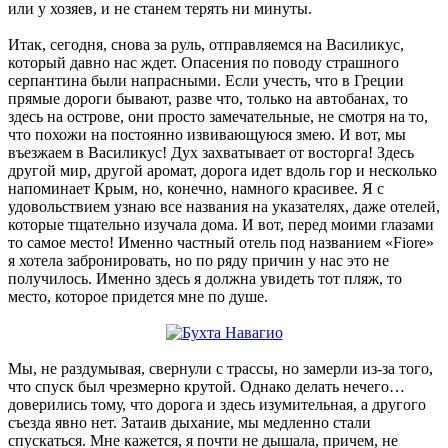
или у хозяев, и не станем терять ни минуты.
Итак, сегодня, снова за руль, отправляемся на Василикус,
который давно нас ждет. Опасения по поводу страшного
серпантина были напрасными. Если учесть, что в Греции
прямые дороги бывают, разве что, только на автобанах, то
здесь на острове, они просто замечательные, не смотря на то,
что похожи на постоянно извивающуюся змею. И вот, мы
въезжаем в Василикус! Дух захватывает от восторга! Здесь
другой мир, другой аромат, дорога идет вдоль гор и несколько
напоминает Крым, но, конечно, намного красивее. Я с
удовольствием узнаю все названия на указателях, даже отелей,
которые тщательно изучала дома. И вот, перед моими глазами
то самое место! Именно частный отель под названием «Fiore»
я хотела забронировать, но по ряду причин у нас это не
получилось. Именно здесь я должна увидеть тот пляж, то
место, которое придется мне по душе.
Мы, не раздумывая, свернули с трассы, но замерли из-за того,
что спуск был чрезмерно крутой. Однако делать нечего…
доверились тому, что дорога и здесь изумительная, а другого
съезда явно нет. Затаив дыхание, мы медленно стали
спускаться. Мне кажется, я почти не дышала, причем, не