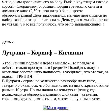
меню, и мы доверились его выбору. Рыба в хрустящем кляре с
соусом «Скордалия», огромная порция греческого салата и
домашнее вино (2,50 за пол литра) были просто
обворожительны! День заканчивался, мы еще прогулялись по
набережной, и отправились спать. День удался, мы абсолютно
не устали, у нас все получилось, что было запланировано!!!
День 2.
Лутраки – Коринф – Килинни
Утро. Ранний подъем и первая мысль: «Это правда? Я
действительно проснулась в Греции?» Подойдя к окну, и
осознавая собственную наивность, я убедилась, что это так, за
окном – ГРЕЦИЯ!
В Лутраки - огромное количество разнообразных кафе,
таверн, но оказалось, что большинство из них открываются не
раньше 10 утра. Но мы нашли маленькую кафешку, где
полакомились обворожительными слойками – свежими,
горячими, хрустящими с сыром, мясом и вкусным соусом.