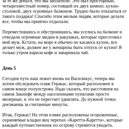
за те же деньги, что мы заплатили. Это был просторный,
четырехместный номер, состоящий их двух комнат, кухни-
столовой, двух огромных балконов. Трудно было отказаться от
такого подарка! Спасибо этим милым людям, которые делали
все, чтобы мы приятно отдыхали.
Переместившись и обустроившись, мы уселись на балконе и
отведали огромные мидии в ракушках, которые приготовил
мой муж. Кстати, на море я обычно не касаюсь кухни, все
делает муж, должен же у женщины быть отпуск от кухни! Я
только утром варила кофе и заваривала чай.
День 5
Сегодня путь наш лежит вновь на Василикус, теперь мы
хотим обследовать пляж Геракас, который расположен в
самом конце полуострова. Надо сказать, что расстояния на
самом Закинфе между населенными пунктами просто
мизерные, и это не перестает удивлять. До нужной точки
доезжаешь за считанные минуты.
Итак, Геракас! На этом пляже расположены огороженные,
охраняемые кладки яиц черепах «Каретта-Каретта», которые
каждый путешественник по острову стремится увидеть.