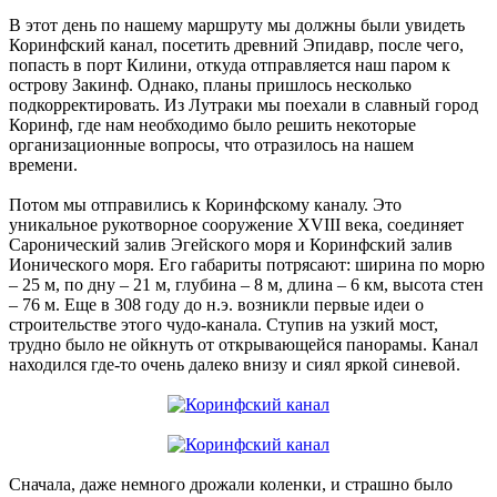
В этот день по нашему маршруту мы должны были увидеть
Коринфский канал, посетить древний Эпидавр, после чего,
попасть в порт Килини, откуда отправляется наш паром к
острову Закинф. Однако, планы пришлось несколько
подкорректировать. Из Лутраки мы поехали в славный город
Коринф, где нам необходимо было решить некоторые
организационные вопросы, что отразилось на нашем
времени.
Потом мы отправились к Коринфскому каналу. Это
уникальное рукотворное сооружение ХVIII века, соединяет
Саронический залив Эгейского моря и Коринфский залив
Ионического моря. Его габариты потрясают: ширина по морю
– 25 м, по дну – 21 м, глубина – 8 м, длина – 6 км, высота стен
– 76 м. Еще в 308 году до н.э. возникли первые идеи о
строительстве этого чудо-канала. Ступив на узкий мост,
трудно было не ойкнуть от открывающейся панорамы. Канал
находился где-то очень далеко внизу и сиял яркой синевой.
Сначала, даже немного дрожали коленки, и страшно было