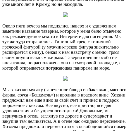
уже много лет в Крыму, но не находила.
Около пяти вечера мы поднялись наверх и с удивлением
заметили название таверны, которое у меня было отмечено,
как рекомендуемое кем-то в Интернете для посещения. Мы
тут же туда отправились. Типичный грек, с типичной
греческой фигурой (у мужчин-греков фигура значительно
расширяется к низу), бежал к нам навстречу с меню, тряся
своим внушительным жирком. Таверна внешне особо не
впечатлила, но расположена она на смотровой площадке, с
которой открывается потрясающая панорама на море.
Мы заказали мусаку (запеченное блюдо из баклажан, мясного
фарша, соуса «Бешамель») и кролика в красном вине. Хозяин
предложил нам еще вино за свой счет и принес в подарок
мороженое с кексом. Все вкусно, все приятно, все для
удовольствия и безупречного отдыха! Довольные, мы
вернулись в отель, заглянув по дороге в супермаркет и
закупив там деликатесы. А в отеле нас ожидало переселение.
Хозяева предложили переместиться в освободившийся номер