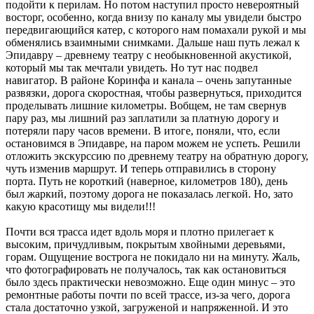
подойти к перилам. Но потом наступил просто невероятный
восторг, особенно, когда внизу по каналу мы увидели быстро
передвигающийся катер, с которого нам помахали рукой и мы
обменялись взаимными снимками. Дальше наш путь лежал к
Эпидавру – древнему театру с необыкновенной акустикой,
который мы так мечтали увидеть. Но тут нас подвел
навигатор. В районе Коринфа и канала – очень запутанные
развязки, дорога скоростная, чтобы развернуться, приходится
проделывать лишние километры. Вобщем, не там свернув
пару раз, мы лишний раз заплатили за платную дорогу и
потеряли пару часов времени. В итоге, поняли, что, если
остановимся в Эпидавре, на паром можем не успеть. Решили
отложить экскурссию по древнему театру на обратную дорогу,
чуть изменив маршрут. И теперь отправились в сторону
порта. Путь не короткий (наверное, километров 180), день
был жаркий, поэтому дорога не показалась легкой. Но, зато
какую красотищу мы видели!!!
Почти вся трасса идет вдоль моря и плотно прилегает к
высоким, причудливым, покрытым хвойными деревьями,
горам. Ощущение вострога не покидало ни на минуту. Жаль,
что фотографировать не получалось, так как остановиться
было здесь практически невозможно. Еще один минус – это
ремонтные работы почти по всей трассе, из-за чего, дорога
стала достаточно узкой, загруженой и напряженной. И это