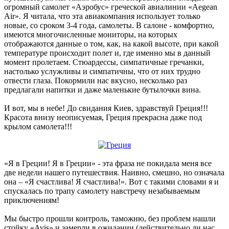
огромный самолет «Аэробус» греческой авиалинии «Aegean
Air». Я читала, что эта авиакомпания использует только
новые, со сроком 3-4 года, самолеты. В салоне - комфортно,
имеются многочисленные мониторы, на которых
отображаются данные о том, как, на какой высоте, при какой
температуре происходит полет и, где именно мы в данный
момент пролетаем. Стюардессы, симпатичные гречанки,
настолько услужливы и симпатичны, что от них трудно
отвести глаза. Покормили нас вкусно, несколько раз
предлагали напитки и даже маленькие бутылочки вина.
И вот, мы в небе! До свидания Киев, здравствуй Греция!!!
Красота внизу неописуемая, Греция прекрасна даже под
крылом самолета!!!
«Я в Греции! Я в Греции» - эта фраза не покидала меня все
две недели нашего путешествия. Наивно, смешно, но означала
она – «Я счастлива! Я счастлива!». Вот с такими словами я и
спускалась по трапу самолету навстречу незабываемым
приключениям!
Мы быстро прошли контроль, таможню, без проблем нашли
стойку «Avis» и замерли в ожидании (действительно ли нас