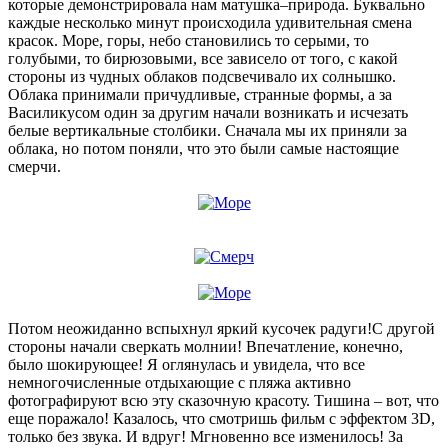
которые демонстрировала нам матушка–природа. Буквально
каждые несколько минут происходила удивительная смена
красок. Море, горы, небо становились то серыми, то
голубыми, то бирюзовыми, все зависело от того, с какой
стороны из чудных облаков подсвечивало их солнышко.
Облака принимали причудливые, странные формы, а за
Василикусом один за другим начали возникать и исчезать
белые вертикальные столбики. Сначала мы их приняли за
облака, но потом поняли, что это были самые настоящие
смерчи.
Потом неожиданно вспыхнул яркий кусочек радуги!С другой
стороны начали сверкать молнии! Впечатление, конечно,
было шокирующее! Я оглянулась и увидела, что все
немногочисленные отдыхающие с пляжа активно
фотографируют всю эту сказочную красоту. Тишина – вот, что
еще поражало! Казалось, что смотришь фильм с эффектом 3D,
только без звука. И вдруг! Мгновенно все изменилось! За