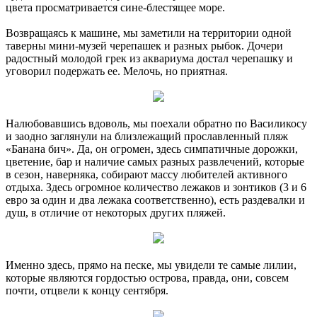
цвета просматривается сине-блестящее море.
Возвращаясь к машине, мы заметили на территории одной
таверны мини-музей черепашек и разных рыбок. Дочери
радостный молодой грек из аквариума достал черепашку и
уговорил подержать ее. Мелочь, но приятная.
Налюбовавшись вдоволь, мы поехали обратно по Василикосу
и заодно заглянули на близлежащий прославленный пляж
«Банана бич». Да, он огромен, здесь симпатичные дорожки,
цветение, бар и наличие самых разных развлечений, которые
в сезон, наверняка, собирают массу любителей активного
отдыха. Здесь огромное количество лежаков и зонтиков (3 и 6
евро за один и два лежака соответственно), есть раздевалки и
душ, в отличие от некоторых других пляжей.
Именно здесь, прямо на песке, мы увидели те самые лилии,
которые являются гордостью острова, правда, они, совсем
почти, отцвели к концу сентября.