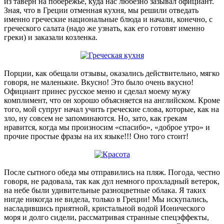
из таверн на побережье, куда нас любезно зазывал официант.
Зная, что в Греции отменная кухня, мы решили отведать
именно греческие национальные блюда и начали, конечно, с
греческого салата (надо же узнать, как его готовят именно
греки) и заказали козленка.
Порции, как обещали отзывы, оказались действительно, мягко
говоря, не маленькие. Вкусно! Это было очень вкусно!
Официант принес русское меню и сделал моему мужу
комплимент, что он хорошо объясняется на английском. Кроме
того, мой супруг начал учить греческие слова, которые, как на
зло, ну совсем не запоминаются. Но, зато, как грекам
нравится, когда мы произносим «спасибо», «доброе утро» и
прочие простые фразы на их языке!!! Оно того стоит!
После сытного обеда мы отправились на пляж. Погода, честно
говоря, не радовала, так как дул немного прохладный ветерок,
на небе были удивительные разноцветные облака. Я таких
нигде никогда не видела, только в Греции! Мы искупались,
насладившись приятной, кристальной водой Ионического
моря и долго сидели, рассматривая странные спецэффекты,