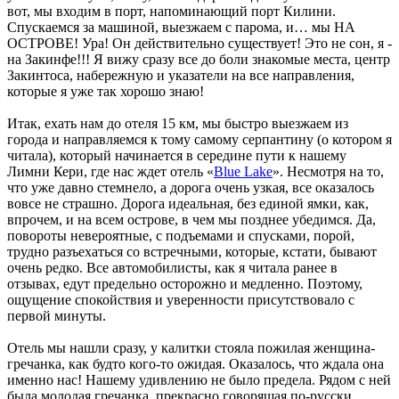
вот, мы входим в порт, напоминающий порт Килини.
Спускаемся за машиной, выезжаем с парома, и… мы НА
ОСТРОВЕ! Ура! Он действительно существует! Это не сон, я -
на Закинфе!!! Я вижу сразу все до боли знакомые места, центр
Закинтоса, набережную и указатели на все направления,
которые я уже так хорошо знаю!
Итак, ехать нам до отеля 15 км, мы быстро выезжаем из
города и направляемся к тому самому серпантину (о котором я
читала), который начинается в середине пути к нашему
Лимни Кери, где нас ждет отель «
Blue Lake
». Несмотря на то,
что уже давно стемнело, а дорога очень узкая, все оказалось
вовсе не страшно. Дорога идеальная, без единой ямки, как,
впрочем, и на всем острове, в чем мы позднее убедимся. Да,
повороты невероятные, с подъемами и спусками, порой,
трудно разъехаться со встречными, которые, кстати, бывают
очень редко. Все автомобилисты, как я читала ранее в
отзывах, едут предельно осторожно и медленно. Поэтому,
ощущение спокойствия и уверенности присутствовало с
первой минуты.
Отель мы нашли сразу, у калитки стояла пожилая женщина-
гречанка, как будто кого-то ожидая. Оказалось, что ждала она
именно нас! Нашему удивлению не было предела. Рядом с ней
была молодая гречанка, прекрасно говорящая по-русски,