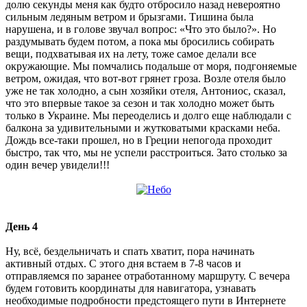
долю секунды меня как будто отбросило назад невероятно
сильным ледяным ветром и брызгами. Тишина была
нарушена, и в голове звучал вопрос: «Что это было?». Но
раздумывать будем потом, а пока мы бросились собирать
вещи, подхватывая их на лету, тоже самое делали все
окружающие. Мы помчались подальше от моря, подгоняемые
ветром, ожидая, что вот-вот грянет гроза. Возле отеля было
уже не так холодно, а сын хозяйки отеля, Антониос, сказал,
что это впервые такое за сезон и так холодно может быть
только в Украине. Мы переоделись и долго еще наблюдали с
балкона за удивительными и жутковатыми красками неба.
Дождь все-таки прошел, но в Греции непогода проходит
быстро, так что, мы не успели расстроиться. Зато столько за
один вечер увидели!!!
День 4
Ну, всё, бездельничать и спать хватит, пора начинать
активный отдых. С этого дня встаем в 7-8 часов и
отправляемся по заранее отработанному маршруту. С вечера
будем готовить координаты для навигатора, узнавать
необходимые подробности предстоящего пути в Интернете