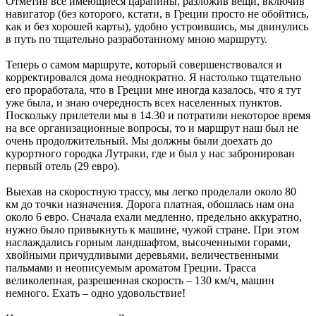
Отметив все имеющиеся царапины, разложив вещи, включив
навигатор (без которого, кстати, в Греции просто не обойтись,
как и без хорошей карты), удобно устроившись, мы двинулись
в путь по тщательно разработанному мною маршруту.
Теперь о самом маршруте, который совершенствовался и
корректировался дома неоднократно. Я настолько тщательно
его проработала, что в Греции мне иногда казалось, что я тут
уже была, и знаю очередность всех населенных пунктов.
Поскольку прилетели мы в 14.30 и потратили некоторое время
на все организационные вопросы, то и маршрут наш был не
очень продолжительный. Мы должны были доехать до
курортного городка Лутраки, где и был у нас забронирован
первый отель (29 евро).
Выехав на скоростную трассу, мы легко проделали около 80
км до точки назначения. Дорога платная, обошлась нам она
около 6 евро. Сначала ехали медленно, предельно аккуратно,
нужно было привыкнуть к машине, чужой стране. При этом
наслаждались горным ландшафтом, высоченными горами,
хвойными причудливыми деревьями, величественными
пальмами и неописуемым ароматом Греции. Трасса
великолепная, разрешенная скорость – 130 км/ч, машин
немного. Ехать – одно удовольствие!