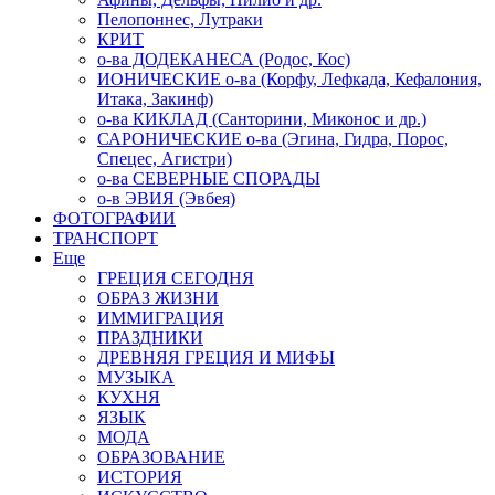
Пелопоннес, Лутраки
КРИТ
о-ва ДОДЕКАНЕСА (Родос, Кос)
ИОНИЧЕСКИЕ о-ва (Корфу, Лефкада, Кефалония,
Итака, Закинф)
о-ва КИКЛАД (Санторини, Миконос и др.)
САРОНИЧЕСКИЕ о-ва (Эгина, Гидра, Порос,
Спецес, Агистри)
о-ва СЕВЕРНЫЕ СПОРАДЫ
о-в ЭВИЯ (Эвбея)
ФОТОГРАФИИ
ТРАНСПОРТ
Еще
ГРЕЦИЯ СЕГОДНЯ
ОБРАЗ ЖИЗНИ
ИММИГРАЦИЯ
ПРАЗДНИКИ
ДРЕВНЯЯ ГРЕЦИЯ И МИФЫ
МУЗЫКА
КУХНЯ
ЯЗЫК
МОДА
ОБРАЗОВАНИЕ
ИСТОРИЯ