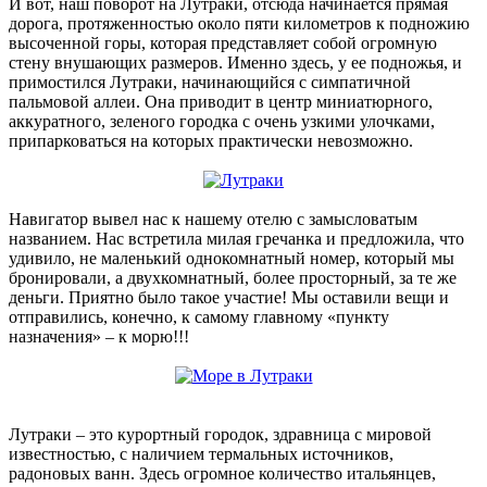
И вот, наш поворот на Лутраки, отсюда начинается прямая
дорога, протяженностью около пяти километров к подножию
высоченной горы, которая представляет собой огромную
стену внушающих размеров. Именно здесь, у ее подножья, и
примостился Лутраки, начинающийся с симпатичной
пальмовой аллеи. Она приводит в центр миниатюрного,
аккуратного, зеленого городка с очень узкими улочками,
припарковаться на которых практически невозможно.
Навигатор вывел нас к нашему отелю с замысловатым
названием. Нас встретила милая гречанка и предложила, что
удивило, не маленький однокомнатный номер, который мы
бронировали, а двухкомнатный, более просторный, за те же
деньги. Приятно было такое участие! Мы оставили вещи и
отправились, конечно, к самому главному «пункту
назначения» – к морю!!!
Лутраки – это курортный городок, здравница с мировой
известностью, с наличием термальных источников,
радоновых ванн. Здесь огромное количество итальянцев,