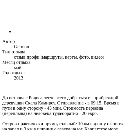
Автор
Germon
Тип отзыва
отзыв профи (маршруты, карты, фото, видео)
Месяц отдыха
май
Год отдыха
2013
До острова с Родоса легче всего добраться из прибрежной
деревушки Скала Камироу. Отправление - в 09:15. Время в
пути в одну сторону - 45 мин. Стоимость переезда
(переплыва) на человека туда/обратно - 20 евро.
Остров практически прямоугольный: 10 км в длину с востока
на запад и 3 км в ширину с севера на юг. Карпатское море,