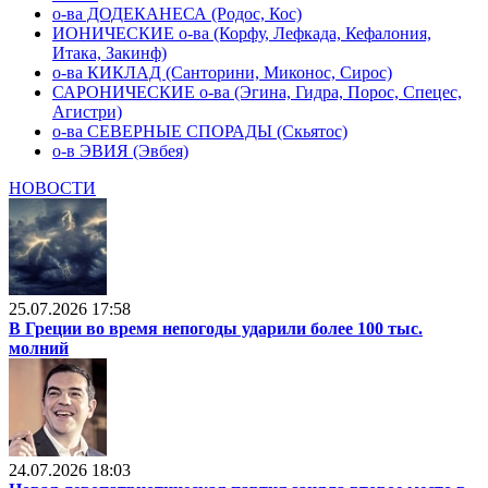
о-ва ДОДЕКАНЕСА (Родос, Кос)
ИОНИЧЕСКИЕ о-ва (Корфу, Лефкада, Кефалония,
Итака, Закинф)
о-ва КИКЛАД (Санторини, Миконос, Сирос)
САРОНИЧЕСКИЕ о-ва (Эгина, Гидра, Порос, Спецес,
Агистри)
о-ва СЕВЕРНЫЕ СПОРАДЫ (Скьятос)
о-в ЭВИЯ (Эвбея)
НОВОСТИ
25.07.2026 17:58
В Греции во время непогоды ударили более 100 тыс.
молний
24.07.2026 18:03