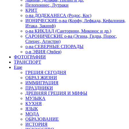
Пелопоннес, Лутраки
КРИТ
о-ва ДОДЕКАНЕСА (Родос, Кос)
ИОНИЧЕСКИЕ о-ва (Корфу, Лефкада, Кефалония,
Итака, Закинф)
о-ва КИКЛАД (Санторини, Миконос и др.)
САРОНИЧЕСКИЕ о-ва (Эгина, Гидра, Порос,
Спецес, Агистри)
о-ва СЕВЕРНЫЕ СПОРАДЫ
о-в ЭВИЯ (Эвбея)
ФОТОГРАФИИ
ТРАНСПОРТ
Еще
ГРЕЦИЯ СЕГОДНЯ
ОБРАЗ ЖИЗНИ
ИММИГРАЦИЯ
ПРАЗДНИКИ
ДРЕВНЯЯ ГРЕЦИЯ И МИФЫ
МУЗЫКА
КУХНЯ
ЯЗЫК
МОДА
ОБРАЗОВАНИЕ
ИСТОРИЯ