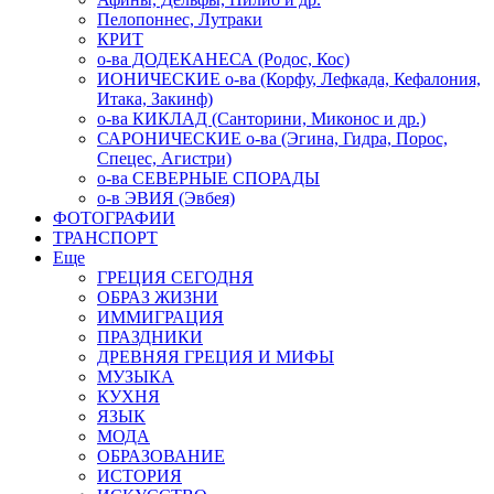
Пелопоннес, Лутраки
КРИТ
о-ва ДОДЕКАНЕСА (Родос, Кос)
ИОНИЧЕСКИЕ о-ва (Корфу, Лефкада, Кефалония,
Итака, Закинф)
о-ва КИКЛАД (Санторини, Миконос и др.)
САРОНИЧЕСКИЕ о-ва (Эгина, Гидра, Порос,
Спецес, Агистри)
о-ва СЕВЕРНЫЕ СПОРАДЫ
о-в ЭВИЯ (Эвбея)
ФОТОГРАФИИ
ТРАНСПОРТ
Еще
ГРЕЦИЯ СЕГОДНЯ
ОБРАЗ ЖИЗНИ
ИММИГРАЦИЯ
ПРАЗДНИКИ
ДРЕВНЯЯ ГРЕЦИЯ И МИФЫ
МУЗЫКА
КУХНЯ
ЯЗЫК
МОДА
ОБРАЗОВАНИЕ
ИСТОРИЯ