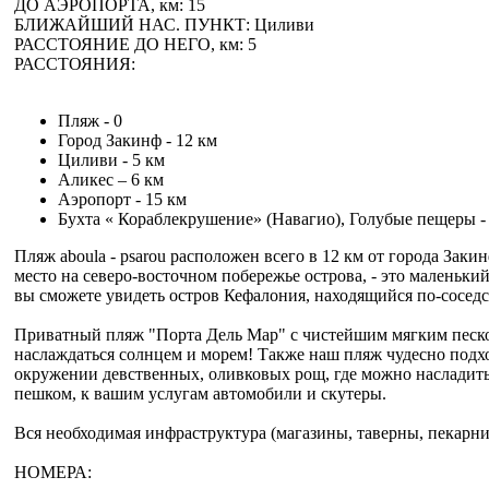
ДО АЭРОПОРТА, км:
15
БЛИЖАЙШИЙ НАС. ПУНКТ:
Циливи
РАССТОЯНИЕ ДО НЕГО, км:
5
РАССТОЯНИЯ:
Пляж - 0
Город Закинф - 12 км
Циливи - 5 км
Аликес – 6 км
Aэропорт - 15 км
Бухта « Кораблекрушение» (Навагио), Голубые пещеры -
Пляж aboula - psarou расположен всего в 12 км от города Заки
место на северо-восточном побережье острова, - это маленьки
вы сможете увидеть остров Кефалония, находящийся по-соседс
Приватный пляж "Порта Дель Мар" с чистейшим мягким песком
наслаждаться солнцем и морем! Также наш пляж чудесно подх
окружении девственных, оливковых рощ, где можно насладитьс
пешком, к вашим услугам автомобили и скутеры.
Вся необходимая инфраструктура (магазины, таверны, пекарни 
НОМЕРА: