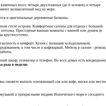
каменных вилл: четыре двухэтажных (до 6 человек) и четыре
и имеют великолепный вид на море.
еются и оригинальные деревянные балконы.
ном стиле острова. Комфортные салоны для отдыха с большой
 потолка. Просторные ванные комнаты с ванной или душем (в
да круглосуточно.
егантность и комфорт. Кухня с большим холодильником,
удованием, в том числе и кофеваркой. Мебель в салоне - резная,
 работы.
ный шкаф, телевизор и телефон. Во всех домах есть кондиционе
ва раза в неделю
.
вы сможете выпить освежающий сок или кофе, виски или местн
й музыкой и прекрасными видами Ионического моря и соседнего