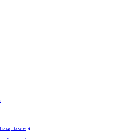
я
така, Закинф)