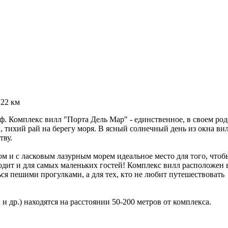
 22 км
нф. Комплекс вилл "Порта Дель Мар" - единственное, в своем род
й, тихий рай на берегу моря. В ясный солнечный день из окна ви
тву.
 и с ласковым лазурным морем идеальное место для того, чтоб
одит и для самых маленьких гостей! Комплекс вилл расположен 
я пешими прогулками, а для тех, кто не любит путешествовать
и др.) находятся на расстоянии 50-200 метров от комплекса.