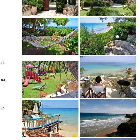
 в
ры,
ое