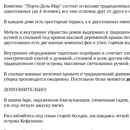
Комплекс "Порта-Дель-Мар" состоит из восьми традиционных 
одноэтажных (до 4 человек), все они отличны друг от друга 
В каждом доме есть просторная терраса, а в двухэтажных им
Мебель и внутреннее убранство домов выдержано в традицион
кухней и спальней под кровом высокой деревянной крыши без
двухэтажных есть две ванные комнаты) фен и утюг, горячая во
Внутреннее оборудование тщательно подобрано и сочетает эл
электрической плитой и духовкой, столовой и всем другим обор
традиционном стиле острова, массивные светильники ручной
В спальне кованые железные кровати и традиционный деревян
уборка производится ежедневно. Постельное белье меняется
д
ДОПОЛНИТЕЛЬНО:
В нашем баре, окруженном благоухающим, ухоженным садом, 
узо под легкую закуску (мезе).
Расслабляйтесь под сенью старой беседки, наслаждаясь легко
острова Кефалонии.