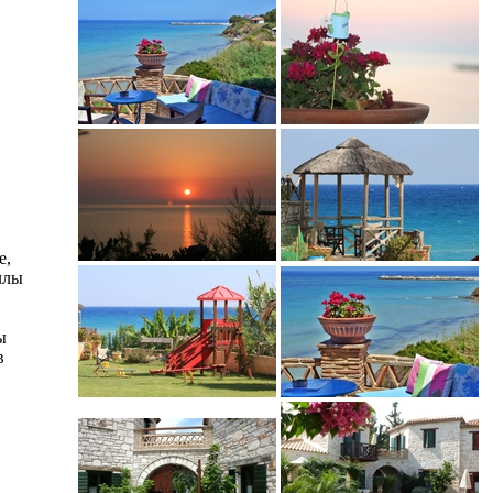
е,
ллы
ы
в