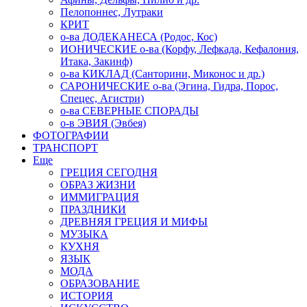
Пелопоннес, Лутраки
КРИТ
о-ва ДОДЕКАНЕСА (Родос, Кос)
ИОНИЧЕСКИЕ о-ва (Корфу, Лефкада, Кефалония,
Итака, Закинф)
о-ва КИКЛАД (Санторини, Миконос и др.)
САРОНИЧЕСКИЕ о-ва (Эгина, Гидра, Порос,
Спецес, Агистри)
о-ва СЕВЕРНЫЕ СПОРАДЫ
о-в ЭВИЯ (Эвбея)
ФОТОГРАФИИ
ТРАНСПОРТ
Еще
ГРЕЦИЯ СЕГОДНЯ
ОБРАЗ ЖИЗНИ
ИММИГРАЦИЯ
ПРАЗДНИКИ
ДРЕВНЯЯ ГРЕЦИЯ И МИФЫ
МУЗЫКА
КУХНЯ
ЯЗЫК
МОДА
ОБРАЗОВАНИЕ
ИСТОРИЯ