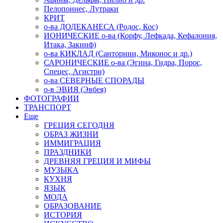
Пелопоннес, Лутраки
КРИТ
о-ва ДОДЕКАНЕСА (Родос, Кос)
ИОНИЧЕСКИЕ о-ва (Корфу, Лефкада, Кефалония,
Итака, Закинф)
о-ва КИКЛАД (Санторини, Миконос и др.)
САРОНИЧЕСКИЕ о-ва (Эгина, Гидра, Порос,
Спецес, Агистри)
о-ва СЕВЕРНЫЕ СПОРАДЫ
о-в ЭВИЯ (Эвбея)
ФОТОГРАФИИ
ТРАНСПОРТ
Еще
ГРЕЦИЯ СЕГОДНЯ
ОБРАЗ ЖИЗНИ
ИММИГРАЦИЯ
ПРАЗДНИКИ
ДРЕВНЯЯ ГРЕЦИЯ И МИФЫ
МУЗЫКА
КУХНЯ
ЯЗЫК
МОДА
ОБРАЗОВАНИЕ
ИСТОРИЯ