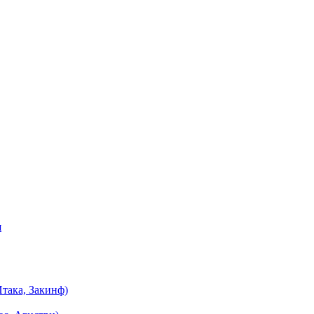
я
така, Закинф)