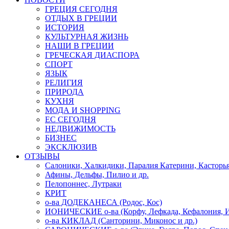
ГРЕЦИЯ СЕГОДНЯ
ОТДЫХ В ГРЕЦИИ
ИСТОРИЯ
КУЛЬТУРНАЯ ЖИЗНЬ
НАШИ В ГРЕЦИИ
ГРЕЧЕСКАЯ ДИАСПОРА
СПОРТ
ЯЗЫК
РЕЛИГИЯ
ПРИРОДА
КУХНЯ
МОДА И SHOPPING
ЕС СЕГОДНЯ
НЕДВИЖИМОСТЬ
БИЗНЕС
ЭКСКЛЮЗИВ
ОТЗЫВЫ
Салоники, Халкидики, Паралия Катерини, Касторь
Афины, Дельфы, Пилио и др.
Пелопоннес, Лутраки
КРИТ
о-ва ДОДЕКАНЕСА (Родос, Кос)
ИОНИЧЕСКИЕ о-ва (Корфу, Лефкада, Кефалония, И
о-ва КИКЛАД (Санторини, Миконос и др.)