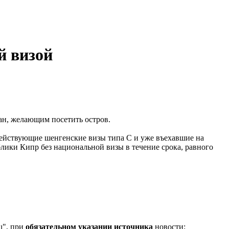
й визой
ан, желающим посетить остров.
 действующие шенгенские визы типа С и уже въехавшие на
лики Кипр без национальной визы в течение срока, равного
u", при
обязательном указании источника
новости: