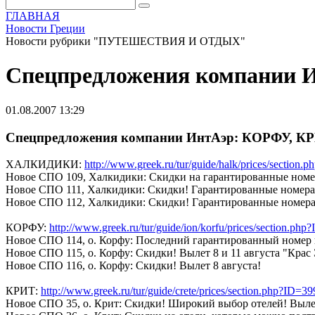
ГЛАВНАЯ
Новости Греции
Новости рубрики "ПУТЕШЕСТВИЯ И ОТДЫХ"
Спецпредложения компании
01.08.2007 13:29
Спецпредложения компании ИнтАэр: КОРФУ, 
ХАЛКИДИКИ:
http://www.greek.ru/tur/guide/halk/prices/section.
Новое СПО 109, Халкидики: Скидки на гарантированные номера 
Новое СПО 111, Халкидики: Скидки! Гарантированные номера!
Новое СПО 112, Халкидики: Скидки! Гарантированные номера!
КОРФУ:
http://www.greek.ru/tur/guide/ion/korfu/prices/section.php
Новое СПО 114, о. Корфу: Последний гарантированный номер в о
Новое СПО 115, о. Корфу: Скидки! Вылет 8 и 11 августа "Крас
Новое СПО 116, о. Корфу: Скидки! Вылет 8 августа!
КРИТ:
http://www.greek.ru/tur/guide/crete/prices/section.php?ID=39
Новое СПО 35, о. Крит: Скидки! Широкий выбор отелей! Вылет