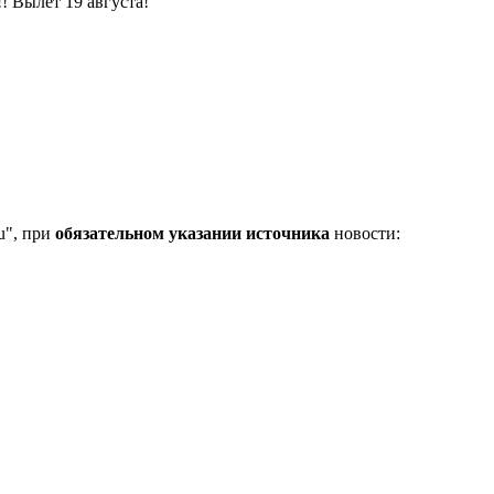
! Вылет 19 августа!
u", при
обязательном указании источника
новости: