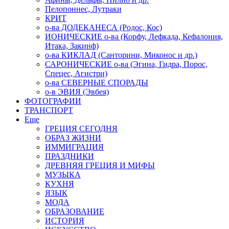
Пелопоннес, Лутраки
КРИТ
о-ва ДОДЕКАНЕСА (Родос, Кос)
ИОНИЧЕСКИЕ о-ва (Корфу, Лефкада, Кефалония,
Итака, Закинф)
о-ва КИКЛАД (Санторини, Миконос и др.)
САРОНИЧЕСКИЕ о-ва (Эгина, Гидра, Порос,
Спецес, Агистри)
о-ва СЕВЕРНЫЕ СПОРАДЫ
о-в ЭВИЯ (Эвбея)
ФОТОГРАФИИ
ТРАНСПОРТ
Еще
ГРЕЦИЯ СЕГОДНЯ
ОБРАЗ ЖИЗНИ
ИММИГРАЦИЯ
ПРАЗДНИКИ
ДРЕВНЯЯ ГРЕЦИЯ И МИФЫ
МУЗЫКА
КУХНЯ
ЯЗЫК
МОДА
ОБРАЗОВАНИЕ
ИСТОРИЯ