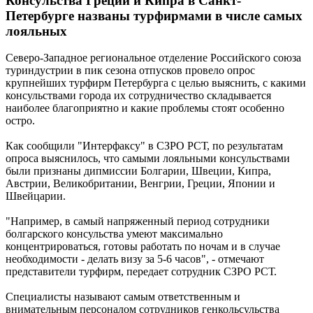
Консульства Греции и Кипра в Санкт-
Петербурге названы турфирмами в числе самых
лояльных
Северо-Западное региональное отделение Российского союза
туриндустрии в пик сезона отпусков провело опрос
крупнейших турфирм Петербурга с целью выяснить, с какими
консульствами города их сотрудничество складывается
наиболее благоприятно и какие проблемы стоят особенно
остро.
Как сообщили "Интерфаксу" в СЗРО РСТ, по результатам
опроса выяснилось, что самыми лояльными консульствами
были признаны дипмиссии Болгарии, Швеции, Кипра,
Австрии, Великобритании, Венгрии, Греции, Японии и
Швейцарии.
"Hапример, в самый напряженный период сотрудники
болгарского консульства умеют максимально
концентрироваться, готовы работать по ночам и в случае
необходимости - делать визу за 5-6 часов", - отмечают
представители турфирм, передает сотрудник СЗРО РСТ.
Специалисты называют самым ответственным и
внимательным персоналом сотрудников генкольсульства