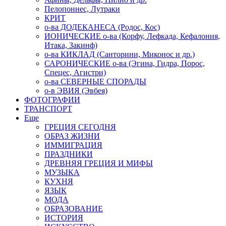
Пелопоннес, Лутраки
КРИТ
о-ва ДОДЕКАНЕСА (Родос, Кос)
ИОНИЧЕСКИЕ о-ва (Корфу, Лефкада, Кефалония,
Итака, Закинф)
о-ва КИКЛАД (Санторини, Миконос и др.)
САРОНИЧЕСКИЕ о-ва (Эгина, Гидра, Порос,
Спецес, Агистри)
о-ва СЕВЕРНЫЕ СПОРАДЫ
о-в ЭВИЯ (Эвбея)
ФОТОГРАФИИ
ТРАНСПОРТ
Еще
ГРЕЦИЯ СЕГОДНЯ
ОБРАЗ ЖИЗНИ
ИММИГРАЦИЯ
ПРАЗДНИКИ
ДРЕВНЯЯ ГРЕЦИЯ И МИФЫ
МУЗЫКА
КУХНЯ
ЯЗЫК
МОДА
ОБРАЗОВАНИЕ
ИСТОРИЯ