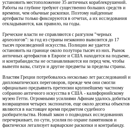
установить местоположение 35 античных кораблекрушений.
Работы на глубине требуют существенно больших средств и
времени, чем обычные раскопки. Поэтому найденные
артефакты только фиксируются в отчетах, а их исследования
откладываются, как правило, на годы.
Греческие власти не справляются с разгулом "черных
археологов": за год из страны незаконно вывозится до 17
тысяч произведений искусства. Полиции же удается
остановить на границе около полутора тысяч из них. Рынок
античных артефактов в Европе и США находится на подъеме,
и контрабандисты не останавливаются ни перед чем, чтобы
вывезти вазы, статуи и другие предметы за пределы страны.
Властям Греции потребовалось несколько лет расследований и
дипломатических переговоров, прежде чем они смогли
официально предъявить претензии крупнейшему частному
собранию античного искусства в США - калифорнийскому
музею Гетти. Огромными усилиями Афинам удалось добиться
возвращения четырех экспонатов, еще около десятка объектов
являются в настоящее время предметом судебного
разбирательства. Новый закон о подводных исследованиях
перечеркивает, по сути, усилия по охране памятников и
фактически легализует варварские раскопки и контрабанду.