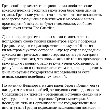
Греческий парламент санкционировал любительские
археологические раскопки вдоль всей береговой линии
страны. Греческие ученые считают, что отныне остановить
варварское разрушение памятников и массовый вывоз
произведений искусства будет невозможно, сообщает
британская газета The Guardian.
До сих пор непрофессионалы могли самостоятельно
исследовать около тысячи километров вдоль побережья
Греции, теперь в их распоряжении окажутся 16 тысяч
километров с учетом островов. Куратор отдела подводной
археологии греческого министерства культуры Катерина
Делапорта полагает, что новый закон не только противоречит
важнейшим законам о защите культурной собственности
республики, но и позволит искателям сокровищ опередить
финансируемые государством исследования за счет
использования новейших технологий.
По мнению Делапорта, на дне вдоль берега Греции могут
находится тысячи кораблей, затонувших еще в древности.
Содержимое их трюмов - бесценный источник сведений о
культуре, политике и торговле Средиземноморья. За
последние пять лет организованные государственными
институтами Греции подводные исследования позволили