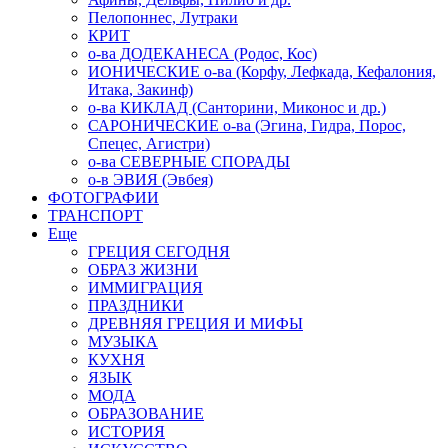
Пелопоннес, Лутраки
КРИТ
о-ва ДОДЕКАНЕСА (Родос, Кос)
ИОНИЧЕСКИЕ о-ва (Корфу, Лефкада, Кефалония,
Итака, Закинф)
о-ва КИКЛАД (Санторини, Миконос и др.)
САРОНИЧЕСКИЕ о-ва (Эгина, Гидра, Порос,
Спецес, Агистри)
о-ва СЕВЕРНЫЕ СПОРАДЫ
о-в ЭВИЯ (Эвбея)
ФОТОГРАФИИ
ТРАНСПОРТ
Еще
ГРЕЦИЯ СЕГОДНЯ
ОБРАЗ ЖИЗНИ
ИММИГРАЦИЯ
ПРАЗДНИКИ
ДРЕВНЯЯ ГРЕЦИЯ И МИФЫ
МУЗЫКА
КУХНЯ
ЯЗЫК
МОДА
ОБРАЗОВАНИЕ
ИСТОРИЯ