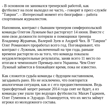
- В основном он занимался тренерской работой, как
футболист на поле выходил не часто, - говорят в пресс-службе
"Таврии". – Интересный момент его биографии – работа
спортивным журналистом.
Напомним, контракт с бывшим тренером симферопольской
команды Олегом Лужным был расторгнут 14 июня. Вместе с
ним свои должности потеряли и помощники тренера
Владимир Журавчак, Валерий Зуев и Андрей Чих. В "Таврии"
Олег Романович проработал всего год. Поговаривают, что
контракт с Лужным, заключенный на три года, раньше
времени расторгли из-за того, что команда показала
неудовлетворительные результаты, заняв всего 11 место по
итогам в чемпионате Премьер-лиги Украины. Чем Олег
Лужный займется в ближайшее время, пока не известно.
Как сложится судьба команды с будущим наставником,
загадывать рано. Но не исключено, что повторится
аналогичная ситуация, как и с его предшественником. Ведь
трансфертный запрет раньше 2014 года снят не будет, а из
команды уже ушли три ведущих футболиста: Махач Гаджиев,
Олег Гуменюк и Эдуардо. Планируется, что их места займут
игроки из молодежного состава.