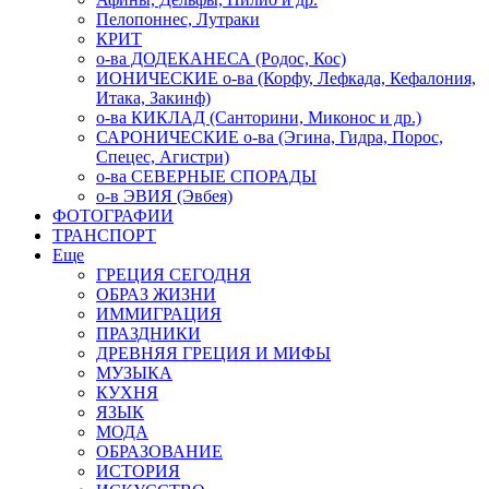
Пелопоннес, Лутраки
КРИТ
о-ва ДОДЕКАНЕСА (Родос, Кос)
ИОНИЧЕСКИЕ о-ва (Корфу, Лефкада, Кефалония,
Итака, Закинф)
о-ва КИКЛАД (Санторини, Миконос и др.)
САРОНИЧЕСКИЕ о-ва (Эгина, Гидра, Порос,
Спецес, Агистри)
о-ва СЕВЕРНЫЕ СПОРАДЫ
о-в ЭВИЯ (Эвбея)
ФОТОГРАФИИ
ТРАНСПОРТ
Еще
ГРЕЦИЯ СЕГОДНЯ
ОБРАЗ ЖИЗНИ
ИММИГРАЦИЯ
ПРАЗДНИКИ
ДРЕВНЯЯ ГРЕЦИЯ И МИФЫ
МУЗЫКА
КУХНЯ
ЯЗЫК
МОДА
ОБРАЗОВАНИЕ
ИСТОРИЯ