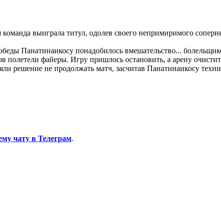
 команда выиграла титул, одолев своего непримиримого соперни
обеды Панатинаикосу понадобилось вмешательство... болельщико
ов полетели файеры. Игру пришлось остановить, а арену очистит
яли решение не продолжать матч, засчитав Панатинаикосу техни
ему чату в Телеграм
.