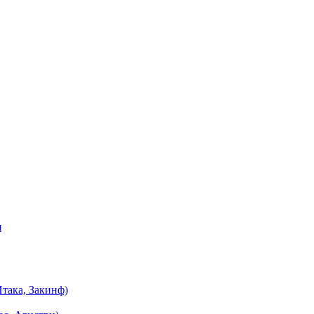
я
така, Закинф)