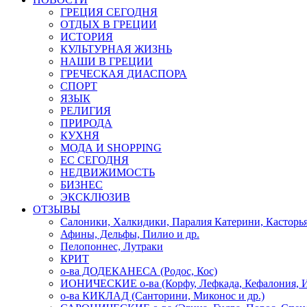
ГРЕЦИЯ СЕГОДНЯ
ОТДЫХ В ГРЕЦИИ
ИСТОРИЯ
КУЛЬТУРНАЯ ЖИЗНЬ
НАШИ В ГРЕЦИИ
ГРЕЧЕСКАЯ ДИАСПОРА
СПОРТ
ЯЗЫК
РЕЛИГИЯ
ПРИРОДА
КУХНЯ
МОДА И SHOPPING
ЕС СЕГОДНЯ
НЕДВИЖИМОСТЬ
БИЗНЕС
ЭКСКЛЮЗИВ
ОТЗЫВЫ
Салоники, Халкидики, Паралия Катерини, Касторь
Афины, Дельфы, Пилио и др.
Пелопоннес, Лутраки
КРИТ
о-ва ДОДЕКАНЕСА (Родос, Кос)
ИОНИЧЕСКИЕ о-ва (Корфу, Лефкада, Кефалония, И
о-ва КИКЛАД (Санторини, Миконос и др.)