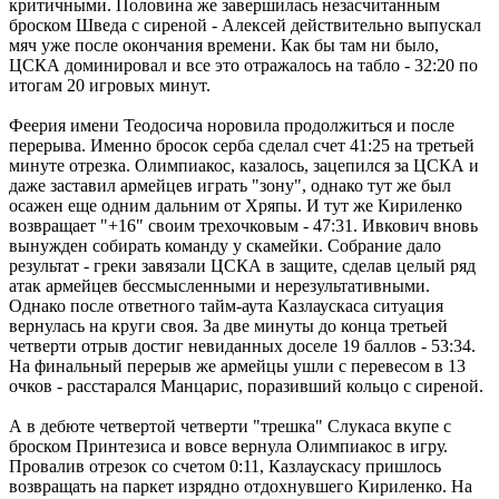
критичными. Половина же завершилась незасчитанным
броском Шведа с сиреной - Алексей действительно выпускал
мяч уже после окончания времени. Как бы там ни было,
ЦСКА доминировал и все это отражалось на табло - 32:20 по
итогам 20 игровых минут.
Феерия имени Теодосича норовила продолжиться и после
перерыва. Именно бросок серба сделал счет 41:25 на третьей
минуте отрезка. Олимпиакос, казалось, зацепился за ЦСКА и
даже заставил армейцев играть "зону", однако тут же был
осажен еще одним дальним от Хряпы. И тут же Кириленко
возвращает "+16" своим трехочковым - 47:31. Ивкович вновь
вынужден собирать команду у скамейки. Собрание дало
результат - греки завязали ЦСКА в защите, сделав целый ряд
атак армейцев бессмысленными и нерезультативными.
Однако после ответного тайм-аута Казлаускаса ситуация
вернулась на круги своя. За две минуты до конца третьей
четверти отрыв достиг невиданных доселе 19 баллов - 53:34.
На финальный перерыв же армейцы ушли с перевесом в 13
очков - расстарался Манцарис, поразивший кольцо с сиреной.
А в дебюте четвертой четверти "трешка" Слукаса вкупе с
броском Принтезиса и вовсе вернула Олимпиакос в игру.
Провалив отрезок со счетом 0:11, Казлаускасу пришлось
возвращать на паркет изрядно отдохнувшего Кириленко. На