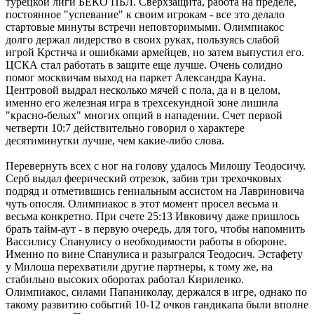
турецкой лиги БЕКО ПБЛ. Сверхзащита, работа на пределе,
постоянное "успевание" к своим игрокам - все это делало
стартовые минуты встречи неповторимыми. Олимпиакос
долго держал лидерство в своих руках, пользуясь слабой
игрой Крстича и ошибками армейцев, но затем выпустил его.
ЦСКА стал работать в защите еще лучше. Очень солидно
помог москвичам выход на паркет Александра Кауна.
Центровой выдрал несколько мячей с пола, да и в целом,
именно его железная игра в трехсекундной зоне лишила
"красно-белых" многих опций в нападении. Счет первой
четверти 10:7 действительно говорил о характере
десятиминутки лучше, чем какие-либо слова.
Перевернуть всех с ног на голову удалось Милошу Теодосичу.
Серб выдал феерический отрезок, забив три трехочковых
подряд и отметившись гениальным ассистом на Лавриновича
чуть опосля. Олимпиакос в этот момент просел весьма и
весьма конкретно. При счете 25:13 Ивковичу даже пришлось
брать тайм-аут - в первую очередь, для того, чтобы напомнить
Вассилису Спанулису о необходимости работы в обороне.
Именно по вине Спанулиса и разыгрался Теодосич. Эстафету
у Милоша перехватили другие партнеры, к тому же, на
стабильно высоких оборотах работал Кириленко.
Олимпиакос, силами Папаниколау, держался в игре, однако по
такому развитию событий 10-12 очков гандикапа были вполне