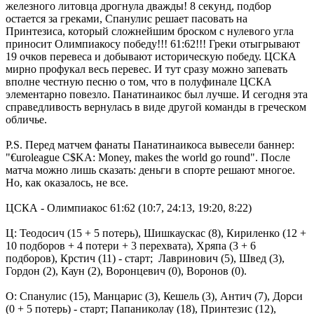
железного литовца дрогнула дважды! 8 секунд, подбор
остается за греками, Спанулис решает пасовать на
Принтезиса, который сложнейшим броском с нулевого угла
приносит Олимпиакосу победу!!! 61:62!!! Греки отыгрывают
19 очков перевеса и добывают историческую победу. ЦСКА
мирно профукал весь перевес. И тут сразу можно запевать
вполне честную песню о том, что в полуфинале ЦСКА
элементарно повезло. Панатинаикос был лучше. И сегодня эта
справедливость вернулась в виде другой команды в греческом
обличье.
P.S. Перед матчем фанаты Панатинаикоса вывесели баннер:
"€uroleague C$KA: Money, makes the world go round". После
матча можно лишь сказать: деньги в спорте решают многое.
Но, как оказалось, не все.
ЦСКА - Олимпиакос 61:62 (10:7, 24:13, 19:20, 8:22)
Ц: Теодосич (15 + 5 потерь), Шишкаускас (8), Кириленко (12 +
10 подборов + 4 потери + 3 перехвата), Хряпа (3 + 6
подборов), Крстич (11) - старт; Лавринович (5), Швед (3),
Гордон (2), Каун (2), Воронцевич (0), Воронов (0).
О: Спанулис (15), Манцарис (3), Кешель (3), Антич (7), Дорси
(0 + 5 потерь) - старт; Папаниколау (18), Принтезис (12),