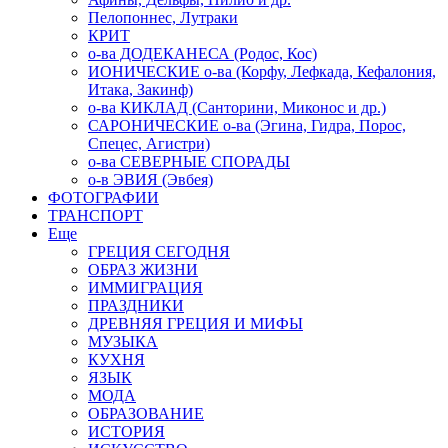
Пелопоннес, Лутраки
КРИТ
о-ва ДОДЕКАНЕСА (Родос, Кос)
ИОНИЧЕСКИЕ о-ва (Корфу, Лефкада, Кефалония,
Итака, Закинф)
о-ва КИКЛАД (Санторини, Миконос и др.)
САРОНИЧЕСКИЕ о-ва (Эгина, Гидра, Порос,
Спецес, Агистри)
о-ва СЕВЕРНЫЕ СПОРАДЫ
о-в ЭВИЯ (Эвбея)
ФОТОГРАФИИ
ТРАНСПОРТ
Еще
ГРЕЦИЯ СЕГОДНЯ
ОБРАЗ ЖИЗНИ
ИММИГРАЦИЯ
ПРАЗДНИКИ
ДРЕВНЯЯ ГРЕЦИЯ И МИФЫ
МУЗЫКА
КУХНЯ
ЯЗЫК
МОДА
ОБРАЗОВАНИЕ
ИСТОРИЯ