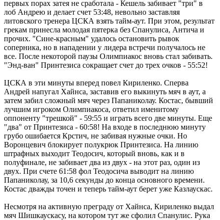
первых порах затея не сработала - Кешель забивает "три" в
лоб Андрею и делает счет 53:48, невольно заставляя
литовского тренера ЦСКА взять тайм-аут. При этом, результат
грекам принесла молодая пятерка без Спанулиса, Антича и
прочих. "Сине-красным" удалось остановить рывок
соперника, но в нападении у лидера встречи получалось не
все. После некоторой паузы Олимпиакос вновь стал забивать.
"Энд-ван" Принтезиса сокращает счет до трех очков - 55:52!
ЦСКА в эти минуты вперед повел Кириленко. Сперва
Андрей напугал Хайнса, заставив его выкинуть мяч в аут, а
затем забил сложный мяч через Папаниколау. Костас, бывший
лучшим игроком Олимпиакоса, ответил именитому
оппоненту "трешкой" - 59:55 и играть всего две минуты. Еще
"два" от Принтезиса - 60:58! На входе в последнюю минуту
грубо ошибается Крстич, не забивая нужные очки. Но
Воронцевич блокирует полукрюк Принтезиса. На линию
штрафных выходит Теодосич, который вновь, как и в
полуфинале, не забивает два из двух - на этот раз, один из
двух. При счете 61:58 фол Теодосича выводит на линию
Папаниколау, за 10,6 секунды до конца основного времени.
Костас дважды точен и теперь тайм-аут берет уже Казлаускас.
Несмотря на активную преграду от Хайнса, Кириленко выдал
мяч Шишкаускасу, на котором тут же сфолил Спанулис. Рука