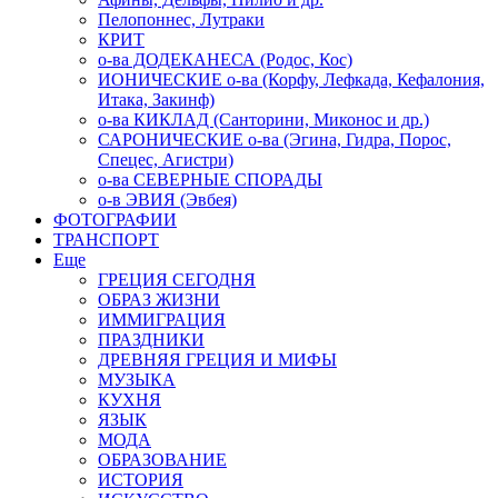
Пелопоннес, Лутраки
КРИТ
о-ва ДОДЕКАНЕСА (Родос, Кос)
ИОНИЧЕСКИЕ о-ва (Корфу, Лефкада, Кефалония,
Итака, Закинф)
о-ва КИКЛАД (Санторини, Миконос и др.)
САРОНИЧЕСКИЕ о-ва (Эгина, Гидра, Порос,
Спецес, Агистри)
о-ва СЕВЕРНЫЕ СПОРАДЫ
о-в ЭВИЯ (Эвбея)
ФОТОГРАФИИ
ТРАНСПОРТ
Еще
ГРЕЦИЯ СЕГОДНЯ
ОБРАЗ ЖИЗНИ
ИММИГРАЦИЯ
ПРАЗДНИКИ
ДРЕВНЯЯ ГРЕЦИЯ И МИФЫ
МУЗЫКА
КУХНЯ
ЯЗЫК
МОДА
ОБРАЗОВАНИЕ
ИСТОРИЯ