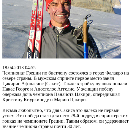
18.04.2013 04:55
Чемпионат Греции по биатлону состоялся в горах Фалакро на
севере страны. В мужском спринте первое место занял
Цакирис Афанасиос (Сакис). Также в тройку лучших попали
Накас Георге и Апостолос Аггелис. У женщин победу
одержала дочь чемпиона Панайота Цакири, опередившая
Кристину Киуркинеду и Марию Цакири.
Весьма любопытно, что для Сакиса это далеко не первый
успех. Эта победа стала для него 28-й подряд в спринтерских
гонках на чемпионате Греции. Таким образом, он удерживает
звание чемпиона страны почти 30 лет.