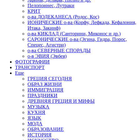
Пелопоннес, Лутраки
КРИТ
о-ва ДОДЕКАНЕСА (Родос, Кос)
ИОНИЧЕСКИЕ о-ва (Корфу, Лефкада, Кефалония,
Итака, Закинф)
о-ва КИКЛАД (Санторини, Миконос и др.)
САРОНИЧЕСКИЕ о-ва (Эгина, Гидра, Порос,
Спецес, Агистри)
о-ва СЕВЕРНЫЕ СПОРАДЫ
о-в ЭВИЯ (Эвбея)
ФОТОГРАФИИ
ТРАНСПОРТ
Еще
ГРЕЦИЯ СЕГОДНЯ
ОБРАЗ ЖИЗНИ
ИММИГРАЦИЯ
ПРАЗДНИКИ
ДРЕВНЯЯ ГРЕЦИЯ И МИФЫ
МУЗЫКА
КУХНЯ
ЯЗЫК
МОДА
ОБРАЗОВАНИЕ
ИСТОРИЯ