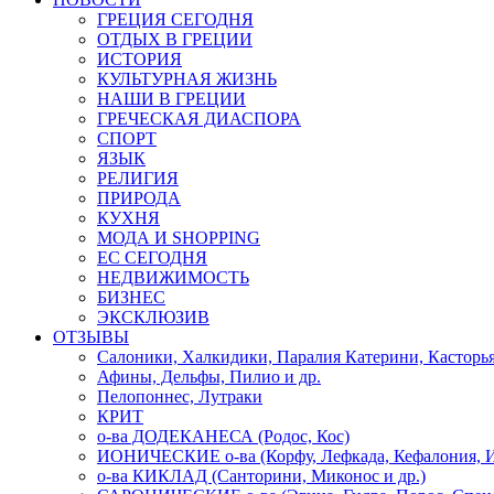
ГРЕЦИЯ СЕГОДНЯ
ОТДЫХ В ГРЕЦИИ
ИСТОРИЯ
КУЛЬТУРНАЯ ЖИЗНЬ
НАШИ В ГРЕЦИИ
ГРЕЧЕСКАЯ ДИАСПОРА
СПОРТ
ЯЗЫК
РЕЛИГИЯ
ПРИРОДА
КУХНЯ
МОДА И SHOPPING
ЕС СЕГОДНЯ
НЕДВИЖИМОСТЬ
БИЗНЕС
ЭКСКЛЮЗИВ
ОТЗЫВЫ
Салоники, Халкидики, Паралия Катерини, Касторь
Афины, Дельфы, Пилио и др.
Пелопоннес, Лутраки
КРИТ
о-ва ДОДЕКАНЕСА (Родос, Кос)
ИОНИЧЕСКИЕ о-ва (Корфу, Лефкада, Кефалония, И
о-ва КИКЛАД (Санторини, Миконос и др.)