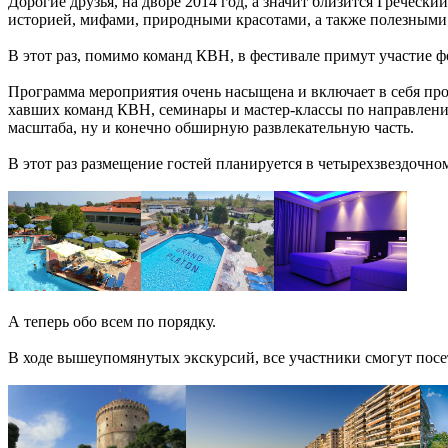
Дорогие друзья, на дворе 2014 год, а значит близится Гречес
историей, мифами, природными красотами, а также полезными м
В этот раз, помимо команд КВН, в фестивале примут участие 
Программа мероприятия очень насыщена и включает в себя про
хавших команд КВН, семинары и мастер-классы по направления
масштаба, ну и конечно обширную развлекательную часть.
В этот раз размещение гостей планируется в четырехзвездочно
А теперь обо всем по порядку.
В ходе вышеупомянутых экскурсий, все участники смогут посе