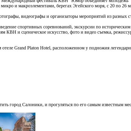
кий Международный фестиваль КВН “Юмор объединяет молодежь” -
икро и макроэлементами, берегах Эгейского моря, с 20 по 26 м
фотографы, видеографы и организаторы мероприятий из разных с
ведение спортивных соревнований, экскурсии по историческим м
м КВН и сценическое искусство, фото и видео съемка, режиссур
м отеле Grand Platon Hotel, расположенном у подножия легендар
тить город Салоники, и прогуляться по его самым известным ме