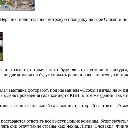
Вергина, подняться на смотровую площадку на горе Олимп и пос
ано и заснято, потому как это будет являться условием конкурса
 на две команды и будут снимать ролики о жизни всех участнико
елая выставка фоторабот, под названием «Особый взгляд на жизн
 в день проведения гала-концерта КВН, в том же здании, так что
иваля станет финальный гала-концерт, который состоится 25 мая
 постараются ответить все выступающие команды, будет звучать т
авлять они будут такие страны как: Чехия, Литва, Словакия, Фин