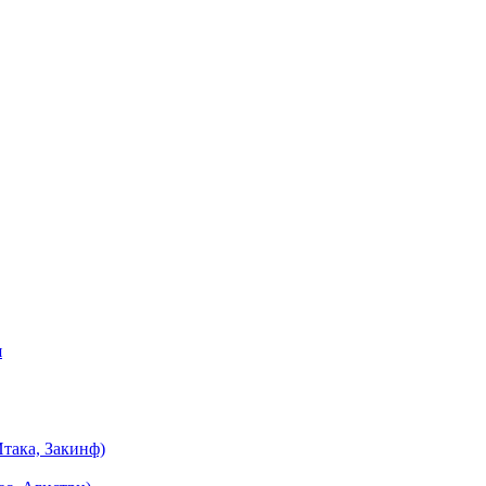
я
така, Закинф)