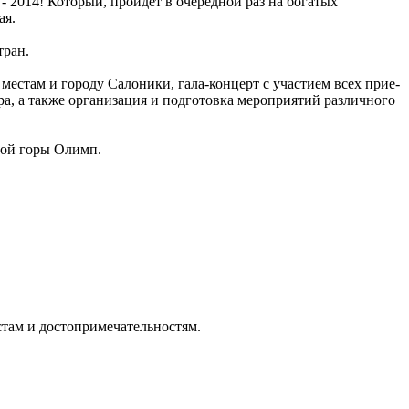
 2014! Который, пройдет в очередной раз на богатых
ая.
тран.
естам и городу Салоники, гала-концерт с участием всех прие-
а, а также организация и подготовка мероприятий различного
ной горы Олимп.
стам и достопримечательностям.