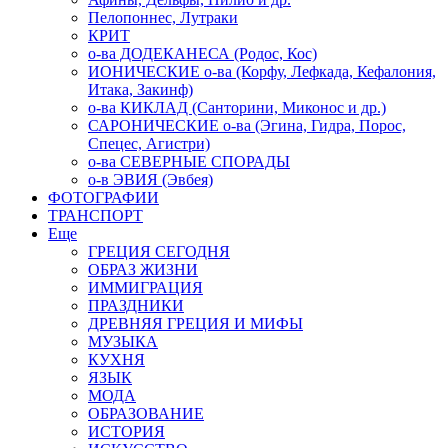
Пелопоннес, Лутраки
КРИТ
о-ва ДОДЕКАНЕСА (Родос, Кос)
ИОНИЧЕСКИЕ о-ва (Корфу, Лефкада, Кефалония,
Итака, Закинф)
о-ва КИКЛАД (Санторини, Миконос и др.)
САРОНИЧЕСКИЕ о-ва (Эгина, Гидра, Порос,
Спецес, Агистри)
о-ва СЕВЕРНЫЕ СПОРАДЫ
о-в ЭВИЯ (Эвбея)
ФОТОГРАФИИ
ТРАНСПОРТ
Еще
ГРЕЦИЯ СЕГОДНЯ
ОБРАЗ ЖИЗНИ
ИММИГРАЦИЯ
ПРАЗДНИКИ
ДРЕВНЯЯ ГРЕЦИЯ И МИФЫ
МУЗЫКА
КУХНЯ
ЯЗЫК
МОДА
ОБРАЗОВАНИЕ
ИСТОРИЯ