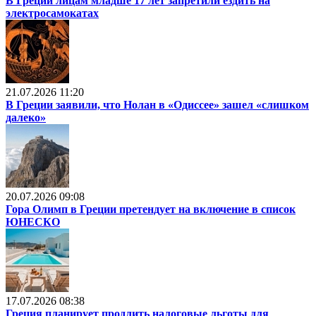
В Греции лицам младше 17 лет запретили ездить на
электросамокатах
21.07.2026 11:20
В Греции заявили, что Нолан в «Одиссее» зашел «слишком
далеко»
20.07.2026 09:08
Гора Олимп в Греции претендует на включение в список
ЮНЕСКО
17.07.2026 08:38
Греция планирует продлить налоговые льготы для