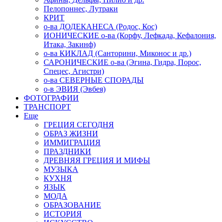
Пелопоннес, Лутраки
КРИТ
о-ва ДОДЕКАНЕСА (Родос, Кос)
ИОНИЧЕСКИЕ о-ва (Корфу, Лефкада, Кефалония,
Итака, Закинф)
о-ва КИКЛАД (Санторини, Миконос и др.)
САРОНИЧЕСКИЕ о-ва (Эгина, Гидра, Порос,
Спецес, Агистри)
о-ва СЕВЕРНЫЕ СПОРАДЫ
о-в ЭВИЯ (Эвбея)
ФОТОГРАФИИ
ТРАНСПОРТ
Еще
ГРЕЦИЯ СЕГОДНЯ
ОБРАЗ ЖИЗНИ
ИММИГРАЦИЯ
ПРАЗДНИКИ
ДРЕВНЯЯ ГРЕЦИЯ И МИФЫ
МУЗЫКА
КУХНЯ
ЯЗЫК
МОДА
ОБРАЗОВАНИЕ
ИСТОРИЯ