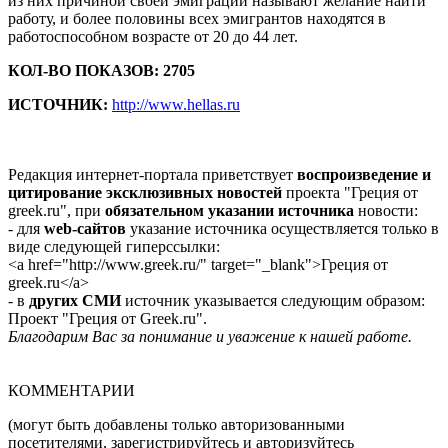
из них причиной своей эмиграции называют желание найти
работу, и более половины всех эмигрантов находятся в
работоспособном возрасте от 20 до 44 лет.
КОЛ-ВО ПОКАЗОВ: 2705
ИСТОЧНИК:
http://www.hellas.ru
Редакция интернет-портала приветствует
воспроизведение и
цитирование эксклюзивных новостей
проекта "Греция от
greek.ru", при
обязательном указании источника
новости:
- для
web-сайтов
указание источника осуществляется только в
виде следующей гиперссылки:
<a href="http://www.greek.ru/" target="_blank">Греция от
greek.ru</a>
- в
других СМИ
источник указывается следующим образом:
Проект "Греция от Greek.ru".
Благодарим Вас за понимание и уважение к нашей работе.
КОММЕНТАРИИ
(могут быть добавлены только авторизованными
посетителями, зарегистрируйтесь и авторизуйтесь