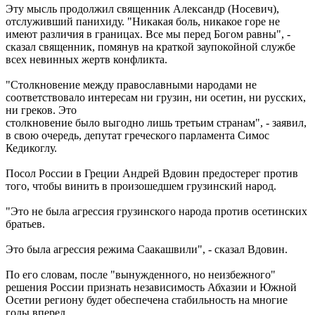
Эту мысль продолжил священник Александр (Носевич),
отслуживший панихиду. "Никакая боль, никакое горе не
имеют различия в границах. Все мы перед Богом равны", -
сказал священник, помянув на краткой заупокойной службе
всех невинных жертв конфликта.
"Столкновение между православными народами не
соответствовало интересам ни грузин, ни осетин, ни русских,
ни греков. Это
столкновение было выгодно лишь третьим странам", - заявил,
в свою очередь, депутат греческого парламента Симос
Кедикоглу.
Посол России в Греции Андрей Вдовин предостерег против
того, чтобы винить в произошедшем грузинский народ.
"Это не была агрессия грузинского народа против осетинских
братьев.
Это была агрессия режима Саакашвили", - сказал Вдовин.
По его словам, после "вынужденного, но неизбежного"
решения России признать независимость Абхазии и Южной
Осетии региону будет обеспечена стабильность на многие
годы вперед.