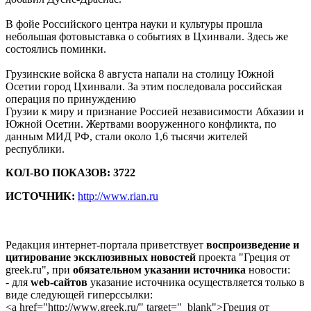
В фойе Российского центра науки и культуры прошла
небольшая фотовыставка о событиях в Цхинвали. Здесь же
состоялись поминки.
Грузинские войска 8 августа напали на столицу Южной
Осетии город Цхинвали. За этим последовала российская
операция по принуждению
Грузии к миру и признание Россией независимости Абхазии и
Южной Осетии. Жертвами вооруженного конфликта, по
данным МИД РФ, стали около 1,6 тысячи жителей
республики.
КОЛ-ВО ПОКАЗОВ: 3722
ИСТОЧНИК:
http://www.rian.ru
Редакция интернет-портала приветствует
воспроизведение и
цитирование эксклюзивных новостей
проекта "Греция от
greek.ru", при
обязательном указании источника
новости:
- для
web-сайтов
указание источника осуществляется только в
виде следующей гиперссылки:
<a href="http://www.greek.ru/" target="_blank">Греция от