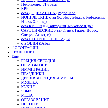
Пелопоннес, Лутраки
КРИТ
о-ва ДОДЕКАНЕСА (Родос, Кос)
ИОНИЧЕСКИЕ о-ва (Корфу, Лефкада, Кефалония,
Итака, Закинф)
о-ва КИКЛАД (Санторини, Миконос и др.)
САРОНИЧЕСКИЕ о-ва (Эгина, Гидра, Порос,
Спецес, Агистри)
о-ва СЕВЕРНЫЕ СПОРАДЫ
о-в ЭВИЯ (Эвбея)
ФОТОГРАФИИ
ТРАНСПОРТ
Еще
ГРЕЦИЯ СЕГОДНЯ
ОБРАЗ ЖИЗНИ
ИММИГРАЦИЯ
ПРАЗДНИКИ
ДРЕВНЯЯ ГРЕЦИЯ И МИФЫ
МУЗЫКА
КУХНЯ
ЯЗЫК
МОДА
ОБРАЗОВАНИЕ
ИСТОРИЯ