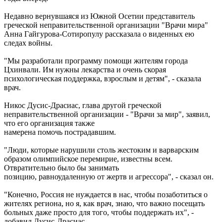
Недавно вернувшаяся из Южной Осетии представитель
греческой неправительственной организации "Врачи мира"
Анна Гайгурова-Сотиропулу рассказала о виденных ею
следах войны.
"Мы разработали программу помощи жителям города
Цхинвали. Им нужны лекарства и очень скорая
психологическая поддержка, взрослым и детям", - сказала
врач.
Никос Дусис-Драсиас, глава другой греческой
неправительственной организации - "Врачи за мир", заявил,
что его организация также
намерена помочь пострадавшим.
"Люди, которые нарушили столь жестоким и варварским
образом олимпийское перемирие, известны всем.
Отвратительно было бы занимать
позицию, равноудаленную от жертв и агрессора", - сказал он.
"Конечно, Россия не нуждается в нас, чтобы позаботиться о
жителях региона, но я, как врач, знаю, что важно посещать
больных даже просто для того, чтобы поддержать их", -
добавил Дусис-Драсиас.