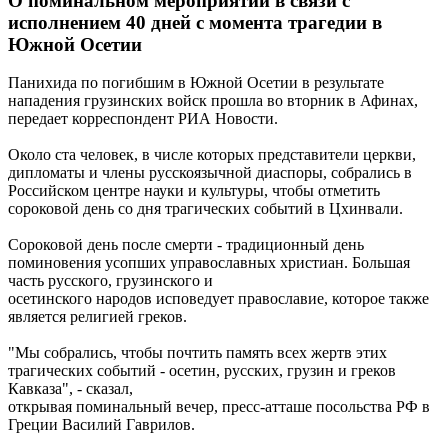
О поминальном мероприятии в связи с
исполнением 40 дней с момента трагедии в
Южной Осетии
Панихида по погибшим в Южной Осетии в результате
нападения грузинских войск прошла во вторник в Афинах,
передает корреспондент РИА Новости.
Около ста человек, в числе которых представители церкви,
дипломаты и члены русскоязычной диаспоры, собрались в
Российском центре науки и культуры, чтобы отметить
сороковой день со дня трагических событий в Цхинвали.
Сороковой день после смерти - традиционный день
поминовения усопших управославных христиан. Большая
часть русского, грузинского и
осетинского народов исповедует православие, которое также
является религией греков.
"Мы собрались, чтобы почтить память всех жертв этих
трагических событий - осетин, русских, грузин и греков
Кавказа", - сказал,
открывая поминальный вечер, пресс-атташе посольства РФ в
Греции Василий Гаврилов.