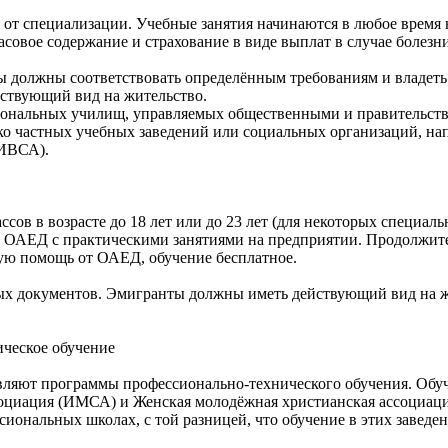
и от специализации. Учебные занятия начинаются в любое время 
овое содержание и страхование в виде выплат в случае болезни
ты должны соответствовать определённым требованиям и владе
йствующий вид на жительство.
иональных училищ, управляемых общественными и правительст
ько частных учебных заведений или социальных организаций, 
(ИВСА).
сов в возрасте до 18 лет или до 23 лет (для некоторых специал
х ОАЕД с практическими занятиями на предприятии. Продолжител
ую помощь от ОАЕД, обучение бесплатное.
ных документов. Эмигранты должны иметь действующий вид на ж
ческое обучение
вляют программы профессионально-технического обучения. Обуч
социация (ИМСА) и Женская молодёжная христианская ассоциац
сиональных школах, с той разницей, что обучение в этих заведе