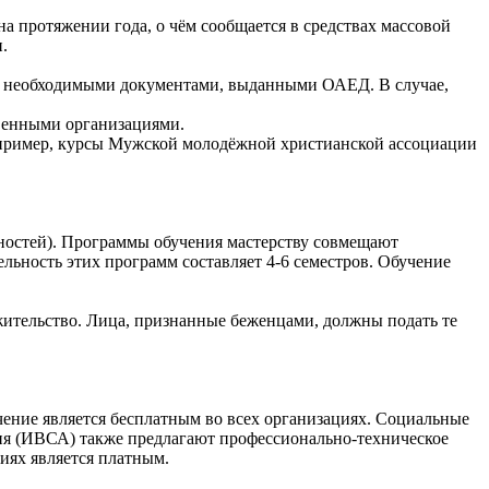
на протяжении года, о чём сообщается в средствах массовой
.
ть необходимыми документами, выданными ОАЕД. В случае,
венными организациями.
например, курсы Мужской молодёжной христианской ассоциации
ьностей). Программы обучения мастерству совмещают
ьность этих программ составляет 4-6 семестров. Обучение
ительство. Лица, признанные беженцами, должны подать те
ение является бесплатным во всех организациях. Социальные
ия (ИВСА) также предлагают профессионально-техническое
ниях является платным.