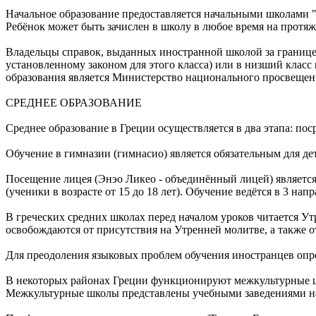
Начальное образование предоставляется начальными школами "Д
Ребёнок может быть зачислен в школу в любое время на протяж
Владельцы справок, выданных иностранной школой за границей,
установленному законом для этого класса) или в низший класс
образования является Министерство национального просвещени
СРЕДНЕЕ ОБРАЗОВАНИЕ
Среднее образование в Греции осуществляется в два этапа: пос
Обучение в гимназии (гимнасио) является обязательным для дете
Посещение лицея (Энэо Ликео - объединённый лицей) является 
(ученики в возрасте от 15 до 18 лет). Обучение ведётся в 3 на
В греческих средних школах перед началом уроков читается У
освобождаются от присутствия на Утренней молитве, а также о
Для преодоления языковых проблем обучения иностранцев опр
В некоторых районах Греции функционируют межкультурные ш
Межкультурные школы представлены учебными заведениями нач