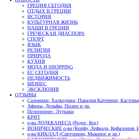
ГРЕЦИЯ СЕГОДНЯ
ОТДЫХ В ГРЕЦИИ
ИСТОРИЯ
КУЛЬТУРНАЯ ЖИЗНЬ
НАШИ В ГРЕЦИИ
ГРЕЧЕСКАЯ ДИАСПОРА
СПОРТ
ЯЗЫК
РЕЛИГИЯ
ПРИРОДА
КУХНЯ
МОДА И SHOPPING
ЕС СЕГОДНЯ
НЕДВИЖИМОСТЬ
БИЗНЕС
ЭКСКЛЮЗИВ
ОТЗЫВЫ
Салоники, Халкидики, Паралия Катерини, Касторь
Афины, Дельфы, Пилио и др.
Пелопоннес, Лутраки
КРИТ
о-ва ДОДЕКАНЕСА (Родос, Кос)
ИОНИЧЕСКИЕ о-ва (Корфу, Лефкада, Кефалония, И
о-ва КИКЛАД (Санторини, Миконос и др.)