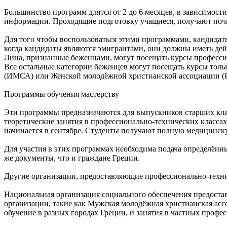
Большинство программ длятся от 2 до 6 месяцев, в зависимост
информации. Проходящие подготовку учащиеся, получают почас
Для того чтобы воспользоваться этими программами, кандида
когда кандидаты являются эмигрантами, они должны иметь де
Лица, признанные беженцами, могут посещать курсы професс
Все остальные категории беженцев могут посещать курсы тол
(ИМСА) или Женской молодёжной христианской ассоциации 
Программы обучения мастерству
Эти программы предназначаются для выпускников старших клас
теоретические занятия в профессионально-технических класса
начинается в сентябре. Студенты получают полную медицинск
Для участия в этих программах необходима подача определён
же документы, что и граждане Греции.
Другие организации, предоставляющие профессионально-техни
Национальная организация социального обеспечения предоста
организации, такие как Мужская молодёжная христианская ас
обучение в разных городах Греции, и занятия в частных профес