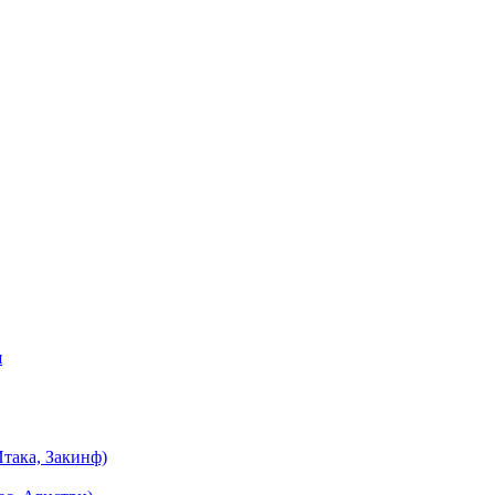
я
така, Закинф)