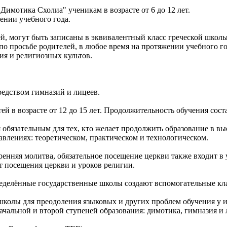
имотика Схолиа" ученикам в возрасте от 6 до 12 лет.
ении учебного года.
 могут быть записаны в эквивалентный класс греческой школы (д
 по просьбе родителей, в любое время на протяжении учебного г
я и религиозных культов.
редством гимназий и лицеев.
й в возрасте от 12 до 15 лет. Продолжительность обучения соста
обязательным для тех, кто желает продолжить образование в вы
правлениях: теоретическом, практическом и технологическом.
тренняя молитва, обязательное посещение церкви также входит 
т посещения церкви и уроков религии.
еделённые государственные школы создают вспомогательные кл
колы для преодоления языковых и других проблем обучения у 
альной и второй ступеней образования: димотика, гимназия и 