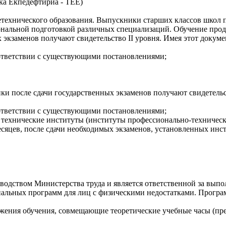
ка Екпедефтириа - ТЕЕ)
етехнического образования. Выпускники старших классов школ 
нальной подготовкой различных специализаций. Обучение продол
 экзаменов получают свидетельство II уровня. Имея этот докумен
оответствии с существующими постановлениями;
и после сдачи государственных экзаменов получают свидетельст
оответствии с существующими постановлениями;
 технические институты (институты профессионально-техническо
есяцев, после сдачи необходимых экзаменов, установленных инс
оводством Министерства труда и является ответственной за вы
ециальных программ для лиц с физическими недостатками. Прог
жения обучения, совмещающие теоретические учебные часы (пр