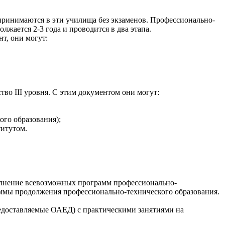
принимаются в эти училища без экзаменов. Профессионально-
жается 2-3 года и проводится в два этапа.
т, они могут:
во III уровня. С этим документом они могут:
го образования);
титутом.
полнение всевозможных программ профессионально-
раммы продолжения профессионально-технического образования.
едоставляемые ОАЕД) с практическими занятиями на