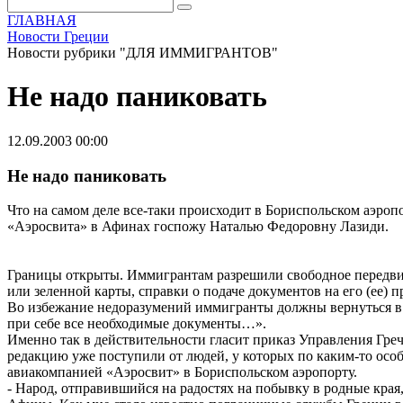
ГЛАВНАЯ
Новости Греции
Новости рубрики "ДЛЯ ИММИГРАНТОВ"
Не надо паниковать
12.09.2003 00:00
Не надо паниковать
Что на самом деле все-таки происходит в Бориспольском аэроп
«Аэроcвита» в Афинах госпожу Наталью Федоровну Лазиди.
Границы открыты. Иммигрантам разрешили свободное передвиже
или зеленной карты, справки о подаче документов на его (ее) 
Во избежание недоразумений иммигранты должны вернуться в с
при себе все необходимые документы…».
Именно так в действительности гласит приказ Управления Гре
редакцию уже поступили от людей, у которых по каким-то особ
авиакомпанией «Аэроcвит» в Бориспольском аэропорту.
- Народ, отправившийся на радостях на побывку в родные края