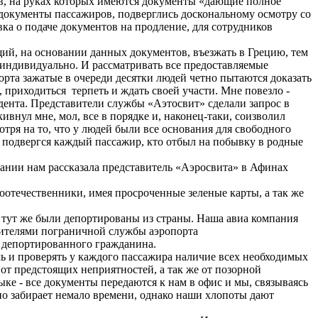
в, на руках которых имеются документы «дающие полное
Все документы пассажиров, подверглись доскональному осмотру со
ка о подаче документов на продление, для сотрудников
ющий, на основании данных документов, въезжать в Грецию, тем
 индивидуально. И рассматривать все предоставляемые
орта зажатые в очереди десятки людей четно пытаются доказать
 приходиться терпеть и ждать своей участи. Мне повезло -
дента. Представители службы «Аэтоcвит» сделали запрос в
внул мне, мол, все в порядке и, наконец-таки, соизволил
отря на то, что у людей были все основания для свободного
ю подвергся каждый пассажир, кто отбыл на побывку в родные
пании нам рассказала представитель «Аэроcвита» в Афинах
соотечественники, имея просроченные зеленые карты, а так же
 тут же были депортированы из страны. Наша авиа компания
авителями пограничной службы аэропорта
о депортированного гражданина.
 и проверять у каждого пассажира наличие всех необходимых
от предстоящих неприятностей, а так же от позорной
зыке - все документы передаются к нам в офис и мы, связываясь
но забирает немало времени, однако наши хлопоты дают