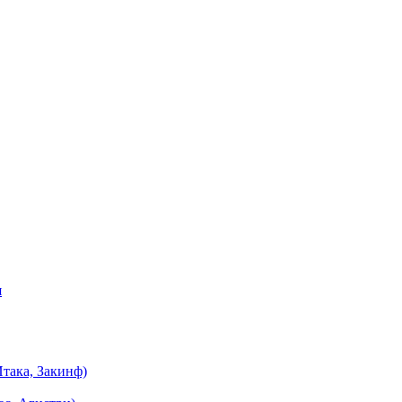
я
така, Закинф)