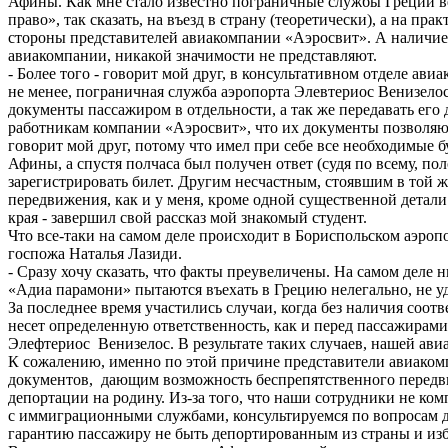
Афины. Как мне стало известно пограничные службы Греции в
право», так сказать, на въезд в страну (теоретически), а на п
стороны представителей авиакомпании «Аэроcвит». А наличие 
авиакомпании, никакой значимости не представляют.
- Более того - говорит мой друг, в консультативном отделе ав
не менее, пограничная служба аэропорта Элевтериос Венизело
документы пассажиром в отдельности, а так же передавать его
работникам компании «Аэроcвит», что их документы позволяют 
говорит мой друг, потому что имел при себе все необходимые 
Афины, а спустя полчаса был получен ответ (судя по всему, по
зарегистрировать билет. Другим несчастным, стоявшим в той же
передвижения, как и у меня, кроме одной существенной детал
края - завершил свой рассказ мой знакомый студент.
Что все-таки на самом деле происходит в Бориспольском аэроп
госпожа Наталья Лазиди.
- Сразу хочу сказать, что факты преувеличены. На самом деле 
«Адиа парамони» пытаются въехать в Грецию нелегально, не у
За последнее время участились случаи, когда без наличия со
несет определенную ответственность, как и перед пассажирам
Элефтериос Венизелос. В результате таких случаев, нашей ави
К сожалению, именно по этой причине представители авиаком
документов, дающим возможность беспрепятственного передвиж
депортации на родину. Из-за того, что наши сотрудники не ком
с иммиграционными службами, консультируемся по вопросам до
гарантию пассажиру не быть депортированным из страны и изб