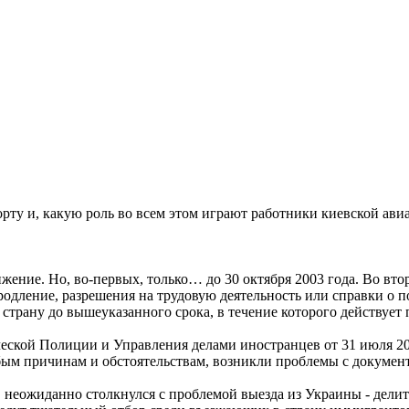
орту и, какую роль во всем этом играют работники киевской ав
ние. Но, во-первых, только… до 30 октября 2003 года. Во вто
продление, разрешения на трудовую деятельность или справки о п
трану до вышеуказанного срока, в течение которого действует
ческой Полиции и Управления делами иностранцев от 31 июля 20
ым причинам и обстоятельствам, возникли проблемы с документа
, неожиданно столкнулся с проблемой выезда из Украины - делит