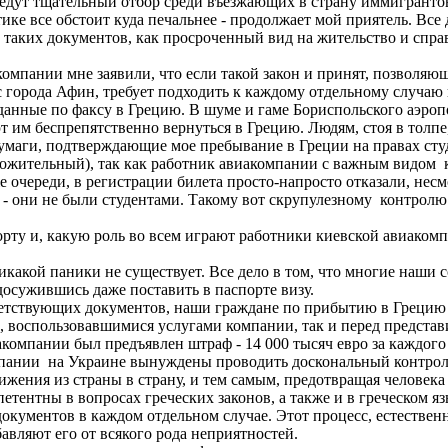
едут тщательный отбор среди въезжающих в страну иммигранто
рактике все обстоит куда печальнее - продолжает мой приятель. 
таких документов, как просроченный вид на жительство и справ
иакомпании мне заявили, что если такой закон и принят, позволя
с города Афин, требует подходить к каждому отдельному случаю
 данные по факсу в Грецию. В шуме и гаме Бориспольского аэроп
им беспрепятственно вернуться в Грецию. Людям, стоя в толпе,
бумаги, подтверждающие мое пребывание в Греции на правах сту
ложительный), так как работник авиакомпании с важным видом ки
 очереди, в регистрации билета просто-напросто отказали, несм
и - они не были студентами. Такому вот скрупулезному контрол
орту и, какую роль во всем играют работники киевской авиаком
никакой паники не существует. Все дело в том, что многие наши 
досужившись даже поставить в паспорте визу.
ответствующих документов, наши граждане по прибытию в Грецию
и, воспользовавшимися услугами компании, так и перед предст
акомпании был предъявлен штраф - 14 000 тысяч евро за каждог
пании на Украине вынуждены проводить доскональный контроль
ения из страны в страну, и тем самым, предотвращая человека 
петентны в вопросах греческих законов, а также и в греческом я
кументов в каждом отдельном случае. Этот процесс, естествен
авляют его от всякого рода неприятностей.