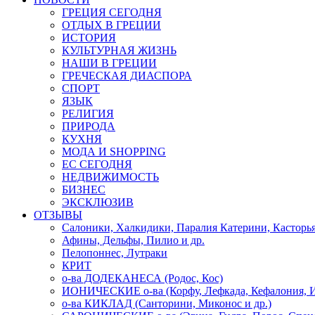
ГРЕЦИЯ СЕГОДНЯ
ОТДЫХ В ГРЕЦИИ
ИСТОРИЯ
КУЛЬТУРНАЯ ЖИЗНЬ
НАШИ В ГРЕЦИИ
ГРЕЧЕСКАЯ ДИАСПОРА
СПОРТ
ЯЗЫК
РЕЛИГИЯ
ПРИРОДА
КУХНЯ
МОДА И SHOPPING
ЕС СЕГОДНЯ
НЕДВИЖИМОСТЬ
БИЗНЕС
ЭКСКЛЮЗИВ
ОТЗЫВЫ
Салоники, Халкидики, Паралия Катерини, Касторь
Афины, Дельфы, Пилио и др.
Пелопоннес, Лутраки
КРИТ
о-ва ДОДЕКАНЕСА (Родос, Кос)
ИОНИЧЕСКИЕ о-ва (Корфу, Лефкада, Кефалония, И
о-ва КИКЛАД (Санторини, Миконос и др.)