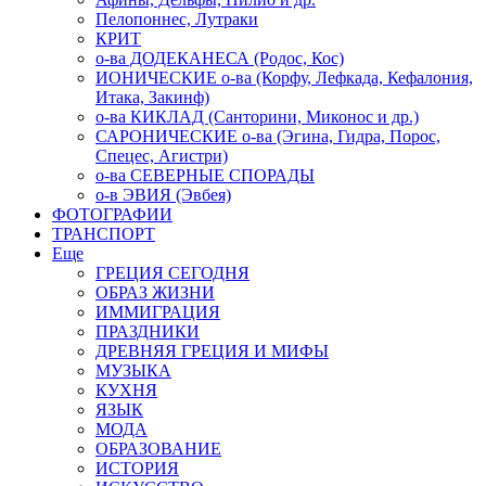
Пелопоннес, Лутраки
КРИТ
о-ва ДОДЕКАНЕСА (Родос, Кос)
ИОНИЧЕСКИЕ о-ва (Корфу, Лефкада, Кефалония,
Итака, Закинф)
о-ва КИКЛАД (Санторини, Миконос и др.)
САРОНИЧЕСКИЕ о-ва (Эгина, Гидра, Порос,
Спецес, Агистри)
о-ва СЕВЕРНЫЕ СПОРАДЫ
о-в ЭВИЯ (Эвбея)
ФОТОГРАФИИ
ТРАНСПОРТ
Еще
ГРЕЦИЯ СЕГОДНЯ
ОБРАЗ ЖИЗНИ
ИММИГРАЦИЯ
ПРАЗДНИКИ
ДРЕВНЯЯ ГРЕЦИЯ И МИФЫ
МУЗЫКА
КУХНЯ
ЯЗЫК
МОДА
ОБРАЗОВАНИЕ
ИСТОРИЯ