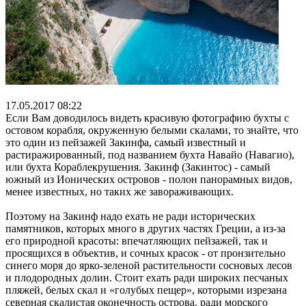
17.05.2017 08:22
Если Вам доводилось видеть красивую фотографию бухты с
остовом корабля, окруженную белыми скалами, то знайте, что
это один из пейзажей Закинфа, самый известный и
растиражированный, под названием бухта Навайо (Навагио),
или бухта Кораблекрушения. Закинф (Закинтос) - самый
южный из Ионических островов - полон панорамных видов,
менее известных, но таких же завораживающих.
Поэтому на Закинф надо ехать не ради исторических
памятников, которых много в других частях Греции, а из-за
его природной красоты: впечатляющих пейзажей, так и
просящихся в объектив, и сочных красок - от пронзительно
синего моря до ярко-зеленой растительности сосновых лесов
и плодородных долин. Стоит ехать ради широких песчаных
пляжей, белых скал и «голубых пещер», которыми изрезана
северная скалистая оконечность острова, ради морского