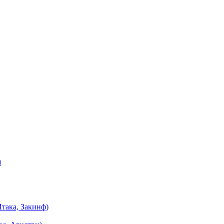
я
така, Закинф)