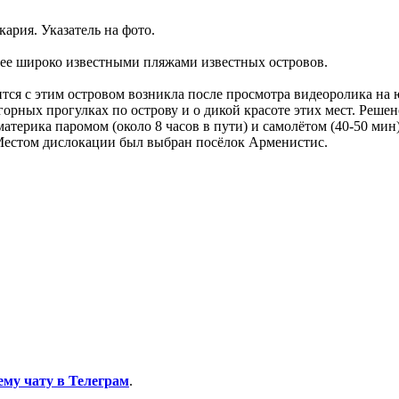
ария. Указатель на фото.
лее широко известными пляжами известных островов.
ся с этим островом возникла после просмотра видеоролика на 
орных прогулках по острову и о дикой красоте этих мест. Реше
атерика паромом (около 8 часов в пути) и самолётом (40-50 ми
. Местом дислокации был выбран посёлок Арменистис.
ему чату в Телеграм
.