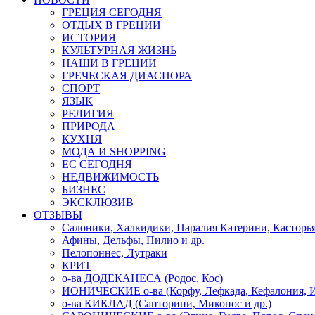
ГРЕЦИЯ СЕГОДНЯ
ОТДЫХ В ГРЕЦИИ
ИСТОРИЯ
КУЛЬТУРНАЯ ЖИЗНЬ
НАШИ В ГРЕЦИИ
ГРЕЧЕСКАЯ ДИАСПОРА
СПОРТ
ЯЗЫК
РЕЛИГИЯ
ПРИРОДА
КУХНЯ
МОДА И SHOPPING
ЕС СЕГОДНЯ
НЕДВИЖИМОСТЬ
БИЗНЕС
ЭКСКЛЮЗИВ
ОТЗЫВЫ
Салоники, Халкидики, Паралия Катерини, Касторь
Афины, Дельфы, Пилио и др.
Пелопоннес, Лутраки
КРИТ
о-ва ДОДЕКАНЕСА (Родос, Кос)
ИОНИЧЕСКИЕ о-ва (Корфу, Лефкада, Кефалония, И
о-ва КИКЛАД (Санторини, Миконос и др.)