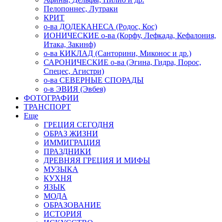
Пелопоннес, Лутраки
КРИТ
о-ва ДОДЕКАНЕСА (Родос, Кос)
ИОНИЧЕСКИЕ о-ва (Корфу, Лефкада, Кефалония,
Итака, Закинф)
о-ва КИКЛАД (Санторини, Миконос и др.)
САРОНИЧЕСКИЕ о-ва (Эгина, Гидра, Порос,
Спецес, Агистри)
о-ва СЕВЕРНЫЕ СПОРАДЫ
о-в ЭВИЯ (Эвбея)
ФОТОГРАФИИ
ТРАНСПОРТ
Еще
ГРЕЦИЯ СЕГОДНЯ
ОБРАЗ ЖИЗНИ
ИММИГРАЦИЯ
ПРАЗДНИКИ
ДРЕВНЯЯ ГРЕЦИЯ И МИФЫ
МУЗЫКА
КУХНЯ
ЯЗЫК
МОДА
ОБРАЗОВАНИЕ
ИСТОРИЯ