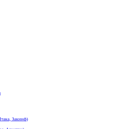
я
така, Закинф)