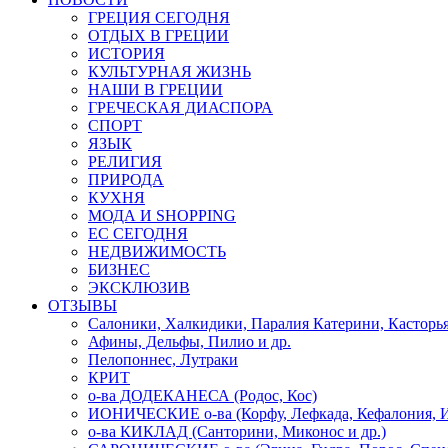
ГРЕЦИЯ СЕГОДНЯ
ОТДЫХ В ГРЕЦИИ
ИСТОРИЯ
КУЛЬТУРНАЯ ЖИЗНЬ
НАШИ В ГРЕЦИИ
ГРЕЧЕСКАЯ ДИАСПОРА
СПОРТ
ЯЗЫК
РЕЛИГИЯ
ПРИРОДА
КУХНЯ
МОДА И SHOPPING
ЕС СЕГОДНЯ
НЕДВИЖИМОСТЬ
БИЗНЕС
ЭКСКЛЮЗИВ
ОТЗЫВЫ
Салоники, Халкидики, Паралия Катерини, Касторь
Афины, Дельфы, Пилио и др.
Пелопоннес, Лутраки
КРИТ
о-ва ДОДЕКАНЕСА (Родос, Кос)
ИОНИЧЕСКИЕ о-ва (Корфу, Лефкада, Кефалония, И
о-ва КИКЛАД (Санторини, Миконос и др.)