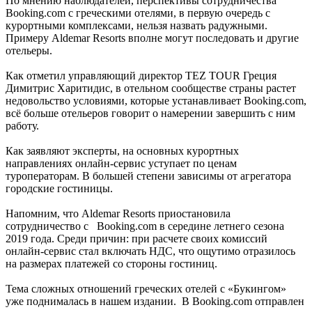
По мнению наблюдателей, перспективы сотрудничества
Booking.com с греческими отелями, в первую очередь с
курортными комплексами, нельзя назвать радужными.
Примеру Aldemar Resorts вполне могут последовать и другие
отельеры.
Как отметил управляющий директор TEZ TOUR Греция
Димитрис Харитидис, в отельном сообществе страны растет
недовольство условиями, которые устанавливает Booking.com,
всё больше отельеров говорит о намерении завершить с ним
работу.
Как заявляют эксперты, на основных курортных
направлениях онлайн-сервис уступает по ценам
туроператорам. В большей степени зависимы от агрегатора
городские гостиницы.
Напомним, что Aldemar Resorts приостановила
сотрудничество с Booking.com в середине летнего сезона
2019 года. Среди причин: при расчете своих комиссий
онлайн-сервис стал включать НДС, что ощутимо отразилось
на размерах платежей со стороны гостиниц.
Тема сложных отношений греческих отелей с «Букингом»
уже поднималась в нашем издании. В Booking.com отправлен