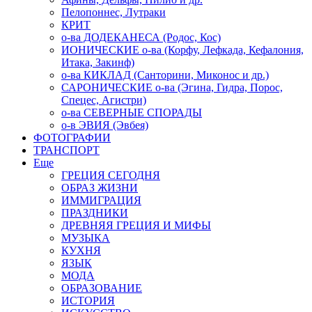
Пелопоннес, Лутраки
КРИТ
о-ва ДОДЕКАНЕСА (Родос, Кос)
ИОНИЧЕСКИЕ о-ва (Корфу, Лефкада, Кефалония,
Итака, Закинф)
о-ва КИКЛАД (Санторини, Миконос и др.)
САРОНИЧЕСКИЕ о-ва (Эгина, Гидра, Порос,
Спецес, Агистри)
о-ва СЕВЕРНЫЕ СПОРАДЫ
о-в ЭВИЯ (Эвбея)
ФОТОГРАФИИ
ТРАНСПОРТ
Еще
ГРЕЦИЯ СЕГОДНЯ
ОБРАЗ ЖИЗНИ
ИММИГРАЦИЯ
ПРАЗДНИКИ
ДРЕВНЯЯ ГРЕЦИЯ И МИФЫ
МУЗЫКА
КУХНЯ
ЯЗЫК
МОДА
ОБРАЗОВАНИЕ
ИСТОРИЯ