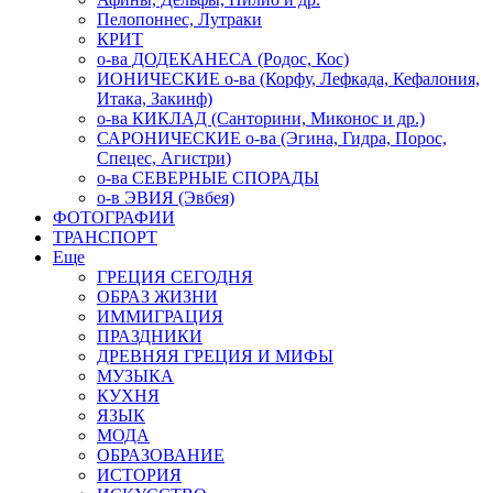
Пелопоннес, Лутраки
КРИТ
о-ва ДОДЕКАНЕСА (Родос, Кос)
ИОНИЧЕСКИЕ о-ва (Корфу, Лефкада, Кефалония,
Итака, Закинф)
о-ва КИКЛАД (Санторини, Миконос и др.)
САРОНИЧЕСКИЕ о-ва (Эгина, Гидра, Порос,
Спецес, Агистри)
о-ва СЕВЕРНЫЕ СПОРАДЫ
о-в ЭВИЯ (Эвбея)
ФОТОГРАФИИ
ТРАНСПОРТ
Еще
ГРЕЦИЯ СЕГОДНЯ
ОБРАЗ ЖИЗНИ
ИММИГРАЦИЯ
ПРАЗДНИКИ
ДРЕВНЯЯ ГРЕЦИЯ И МИФЫ
МУЗЫКА
КУХНЯ
ЯЗЫК
МОДА
ОБРАЗОВАНИЕ
ИСТОРИЯ