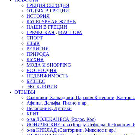
ГРЕЦИЯ СЕГОДНЯ
ОТДЫХ В ГРЕЦИИ
ИСТОРИЯ
КУЛЬТУРНАЯ ЖИЗНЬ
НАШИ В ГРЕЦИИ
ГРЕЧЕСКАЯ ДИАСПОРА
СПОРТ
ЯЗЫК
РЕЛИГИЯ
ПРИРОДА
КУХНЯ
МОДА И SHOPPING
ЕС СЕГОДНЯ
НЕДВИЖИМОСТЬ
БИЗНЕС
ЭКСКЛЮЗИВ
ОТЗЫВЫ
Салоники, Халкидики, Паралия Катерини, Касторь
Афины, Дельфы, Пилио и др.
Пелопоннес, Лутраки
КРИТ
о-ва ДОДЕКАНЕСА (Родос, Кос)
ИОНИЧЕСКИЕ о-ва (Корфу, Лефкада, Кефалония, И
о-ва КИКЛАД (Санторини, Миконос и др.)