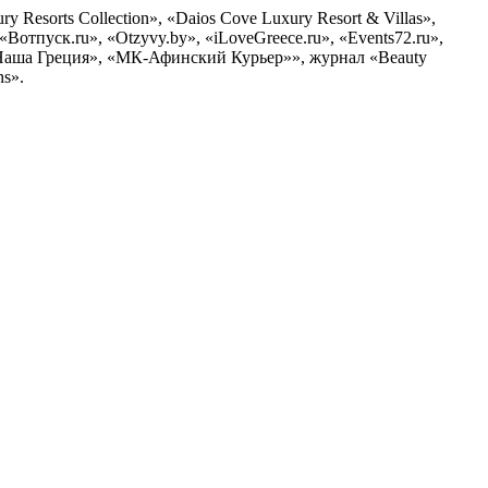
 Resorts Collection», «Daios Cove Luxury Resort & Villas»,
Вотпуск.ru», «Otzyvy.by», «iLoveGreece.ru», «Events72.ru»,
я «Наша Греция», «МК-Афинский Курьер»», журнал «Beauty
ns».