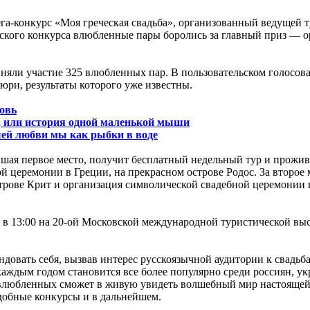
мега-конкурс «Моя греческая свадьба», организованный ведуще
ческого конкурса влюбленные пары боролись за главный приз — 
приняли участие 325 влюбленных пар. В пользовательском голосо
ри, результаты которого уже известны.
овь
е, или история одной маленькой мыши
ей любви мы как рыбки в воде
шая первое место, получит бесплатный недельный тур и проживан
 церемонии в Греции, на прекрасном острове Родос. За второе 
острове Крит и организация символической свадебной церемонии 
 в 13:00 на 20-ой Московской международной туристической вы
ндовать себя, вызвав интерес русскоязычной аудитории к свадь
ждым годом становится все более популярно среди россиян, укр
е влюбленных сможет в живую увидеть волшебный мир настоящей
добные конкурсы и в дальнейшем.