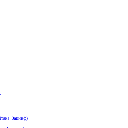
я
така, Закинф)