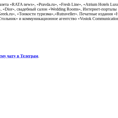
та «RATA news», «Pravda.ru», «Fresh Line», «Atrium Hotels Luxury
al», «Dior», свадебный салон «Wedding Rooms», Интернет-порталы «
«Greek.ru», «Тонкости туризма»,«Rutraveller». Печатные издани
, «Стольник» и коммуникационное агентство «Vostok Communicatio
ему чату в Телеграм
.