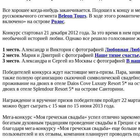
Все хорошее когда-нибудь заканчивается. Подошел к концу и 
русскоязычного сегмента
Beleon Tours
. В ходе этого романти
включено» на острове
Родос
.
Конкурс стартовал 21 декабря 2012 года. За это время в нем 
необычной историей любви. Однако все решило голосование жю
1 место.
Александр и Виктория c фотографией
Любовная Люб
2 место
. Мария и Дмитрий c фотографией
Наше тихое счасть
3 место
. Александра и Сергей из Москвы c фотографией
В наш
Победителей конкурса ждут настоящие мега-призы. Пара, заняв
также полную организацию сказочной символической свадебной
проживание на двоих в отеле Daios Cove Luxury Resort 5* на 
двоих в отеле Splendour Resort 5* на острове Санторини.
Награждение и вручение призов победителям пройдет 22 марта
можно будет сыграть с 15 мая по 15 июня 2013 года.
Мега-конкурс «Моя греческая свадьба» успел отлично зарекоме
богатым духовным традициям проведение свадьбы в Греции с ка
благодаря мега-конкурсу «Моя греческая свадьба» еще больш
пользователей и их отзывы, компания планирует проводить по