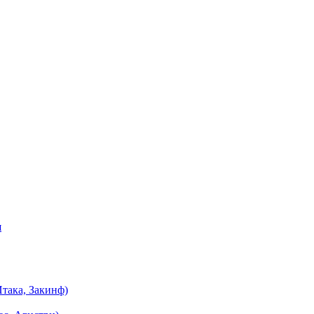
я
така, Закинф)