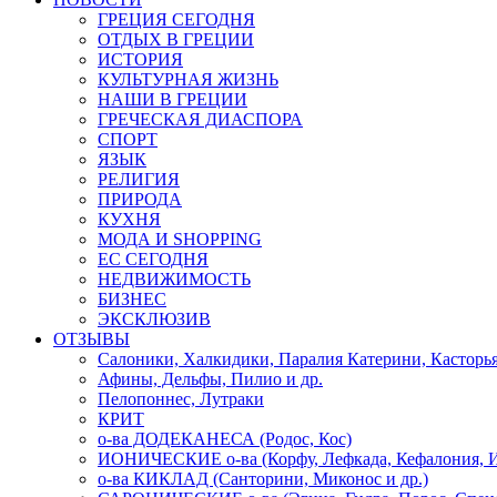
ГРЕЦИЯ СЕГОДНЯ
ОТДЫХ В ГРЕЦИИ
ИСТОРИЯ
КУЛЬТУРНАЯ ЖИЗНЬ
НАШИ В ГРЕЦИИ
ГРЕЧЕСКАЯ ДИАСПОРА
СПОРТ
ЯЗЫК
РЕЛИГИЯ
ПРИРОДА
КУХНЯ
МОДА И SHOPPING
ЕС СЕГОДНЯ
НЕДВИЖИМОСТЬ
БИЗНЕС
ЭКСКЛЮЗИВ
ОТЗЫВЫ
Салоники, Халкидики, Паралия Катерини, Касторь
Афины, Дельфы, Пилио и др.
Пелопоннес, Лутраки
КРИТ
о-ва ДОДЕКАНЕСА (Родос, Кос)
ИОНИЧЕСКИЕ о-ва (Корфу, Лефкада, Кефалония, И
о-ва КИКЛАД (Санторини, Миконос и др.)