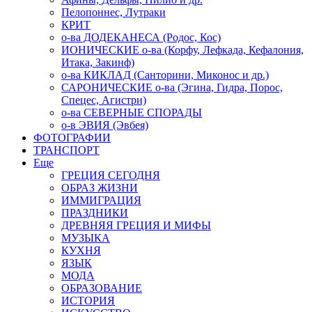
Пелопоннес, Лутраки
КРИТ
о-ва ДОДЕКАНЕСА (Родос, Кос)
ИОНИЧЕСКИЕ о-ва (Корфу, Лефкада, Кефалония,
Итака, Закинф)
о-ва КИКЛАД (Санторини, Миконос и др.)
САРОНИЧЕСКИЕ о-ва (Эгина, Гидра, Порос,
Спецес, Агистри)
о-ва СЕВЕРНЫЕ СПОРАДЫ
о-в ЭВИЯ (Эвбея)
ФОТОГРАФИИ
ТРАНСПОРТ
Еще
ГРЕЦИЯ СЕГОДНЯ
ОБРАЗ ЖИЗНИ
ИММИГРАЦИЯ
ПРАЗДНИКИ
ДРЕВНЯЯ ГРЕЦИЯ И МИФЫ
МУЗЫКА
КУХНЯ
ЯЗЫК
МОДА
ОБРАЗОВАНИЕ
ИСТОРИЯ