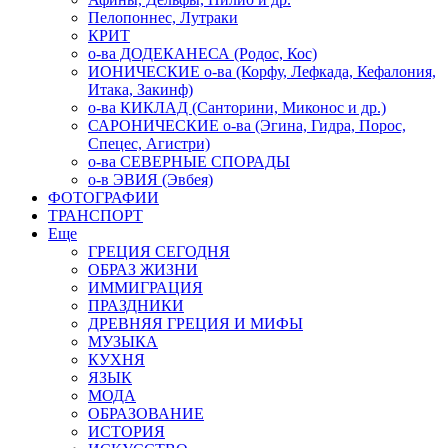
Пелопоннес, Лутраки
КРИТ
о-ва ДОДЕКАНЕСА (Родос, Кос)
ИОНИЧЕСКИЕ о-ва (Корфу, Лефкада, Кефалония,
Итака, Закинф)
о-ва КИКЛАД (Санторини, Миконос и др.)
САРОНИЧЕСКИЕ о-ва (Эгина, Гидра, Порос,
Спецес, Агистри)
о-ва СЕВЕРНЫЕ СПОРАДЫ
о-в ЭВИЯ (Эвбея)
ФОТОГРАФИИ
ТРАНСПОРТ
Еще
ГРЕЦИЯ СЕГОДНЯ
ОБРАЗ ЖИЗНИ
ИММИГРАЦИЯ
ПРАЗДНИКИ
ДРЕВНЯЯ ГРЕЦИЯ И МИФЫ
МУЗЫКА
КУХНЯ
ЯЗЫК
МОДА
ОБРАЗОВАНИЕ
ИСТОРИЯ