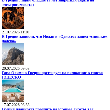
В Греции лицам младше 17 лет запретили ездить на
электросамокатах
21.07.2026 11:20
В Греции заявили, что Нолан в «Одиссее» зашел «слишком
далеко»
20.07.2026 09:08
Гора Олимп в Греции претендует на включение в список
ЮНЕСКО
17.07.2026 08:38
Греция планирует продлить налоговые льготы для